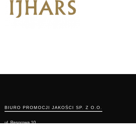
BIURO PROMOCJI JAKOŚCI SP. Z O.O.
ul. Resorowa 10
02-956 WARSZAWA