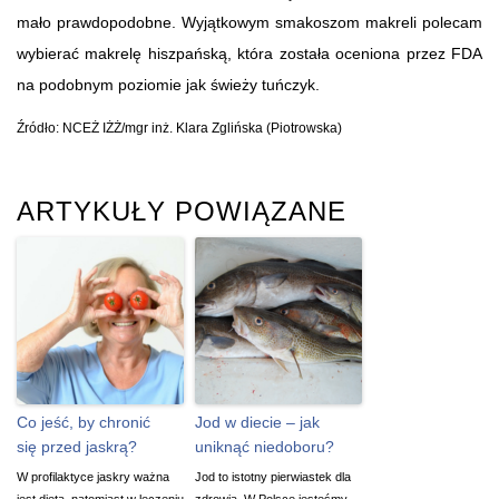
mało prawdopodobne. Wyjątkowym smakoszom makreli polecam
wybierać makrelę hiszpańską, która została oceniona przez FDA
na podobnym poziomie jak świeży tuńczyk.
Źródło: NCEŻ IŻŻ/mgr inż. Klara Zglińska (Piotrowska)
ARTYKUŁY POWIĄZANE
Co jeść, by chronić
Jod w diecie – jak
się przed jaskrą?
uniknąć niedoboru?
W profilaktyce jaskry ważna
Jod to istotny pierwiastek dla
jest dieta, natomiast w leczeniu
zdrowia. W Polsce jesteśmy