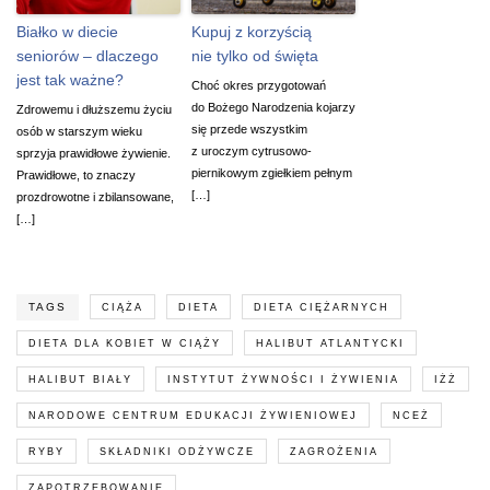
Białko w diecie
Kupuj z korzyścią
seniorów – dlaczego
nie tylko od święta
jest tak ważne?
Choć okres przygotowań
do Bożego Narodzenia kojarzy
Zdrowemu i dłuższemu życiu
się przede wszystkim
osób w starszym wieku
z uroczym cytrusowo-
sprzyja prawidłowe żywienie.
piernikowym zgiełkiem pełnym
Prawidłowe, to znaczy
[…]
prozdrowotne i zbilansowane,
[…]
TAGS
CIĄŻA
DIETA
DIETA CIĘŻARNYCH
DIETA DLA KOBIET W CIĄŻY
HALIBUT ATLANTYCKI
HALIBUT BIAŁY
INSTYTUT ŻYWNOŚCI I ŻYWIENIA
IŻŻ
NARODOWE CENTRUM EDUKACJI ŻYWIENIOWEJ
NCEŻ
RYBY
SKŁADNIKI ODŻYWCZE
ZAGROŻENIA
ZAPOTRZEBOWANIE