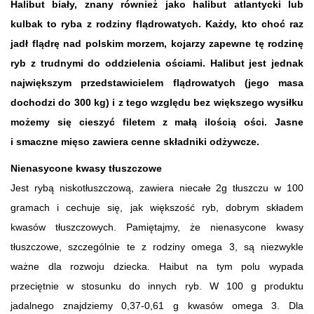
Halibut biały, znany również jako halibut atlantycki lub
kulbak to ryba z rodziny flądrowatych. Każdy, kto choć raz
jadł flądrę nad polskim morzem, kojarzy zapewne tę rodzinę
ryb z trudnymi do oddzielenia ościami. Halibut jest jednak
największym przedstawicielem flądrowatych (jego masa
dochodzi do 300 kg) i z tego względu bez większego wysiłku
możemy się cieszyć filetem z małą ilością ości. Jasne
i smaczne mięso zawiera cenne składniki odżywcze.
Nienasycone kwasy tłuszczowe
Jest rybą niskotłuszczową, zawiera niecałe 2g tłuszczu w 100
gramach i cechuje się, jak większość ryb, dobrym składem
kwasów tłuszczowych. Pamiętajmy, że nienasycone kwasy
tłuszczowe, szczególnie te z rodziny omega 3, są niezwykle
ważne dla rozwoju dziecka. Haibut na tym polu wypada
przeciętnie w stosunku do innych ryb. W 100 g produktu
jadalnego znajdziemy 0,37-0,61 g kwasów omega 3. Dla