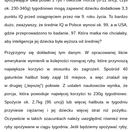
ok. 230-340g) tygodniowo mogą zapewnić dziecku dodatkowe 3,3
punktu IQ przed osiągnięciem przez nie 9. roku życia. To bardzo
dużo, zważywszy, że średnie IQ w Polsce wynosi ok. 99, a w USA,
gdzie przeprowadzono to badanie, 97. Która matka nie chciałaby,
aby inteligencja jej dziecka była wyższa od średniej?
Przyjrzyjmy się dokładniej tym danym. W opracowanej liście
amerykanie wymienili w kolejności rosnącej ryby, które przynoszą
największe korzyści w stosunku do zagrożeń. Spośród 40
gatunków halibut biały zajął 16 miejsce, a więc znalazł się
w drugiej („lepszej”) połowie. Z ustaleń naukowców wynika, że
porcja, która powoduje najwięcej korzyści to 230g tygodniowo.
Spożycie ok. 2,7kg (95 uncji) lub więcej halibuta w tygodniu
przyniesie ciężarnej i jej dziecku więcej strat niż pożytku.
Oczywiście w takich szacunkach należy uwzględnić również inne
ryby spożywane w ciągu tygodnia. Jeśli będziemy spożywać ryby,