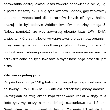
porównania dobrej jakości łosoś zawiera odpowiednio ok. 2,1 g,
a pstrąg tęczowy ok. 1,75g tych kwasów. Jednak, gdy zestawimy
te dane z wartościami dla pokarmów innych niż ryby, halibut
okazuje się być dobrym źródłem kwasów z rodziny omega 3.
Należy pamiętać, ze ryby zawierają głównie kwas EPA i DHA,
a więc te, które są najlepiej wykorzystywane przez nasz organizm
i są niezbędne do prawidłowego płodu. Kwasy omega 3
pochodzenia roślinnego muszą być dopiero w naszym organizmie
przekształcone do tych kwasów, a wydajność tego procesu jest
niska.
Zdrowie w jednej porcji
Przykładowa porcja 150 g halibuta może pokryć zapotrzebowanie
na kwasy EPA i DHA na 2-3 dni dla przeciętnej osoby dorosłej.
Ze względu na zwiększone zapotrzebowanie kobiet w ciąży taka
ilość ryby wystarczy nam na krócej, szacunkowo na 1-2 dni.
Pamiętajmy, że w zaleceniach Instytut Żywności i Żywienia jest