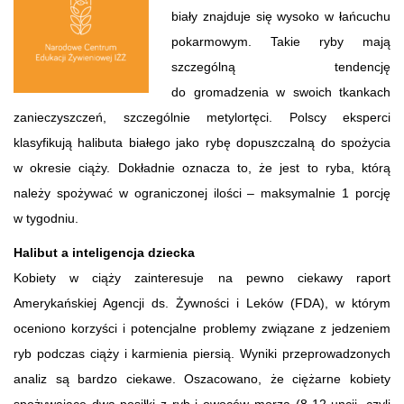
biały znajduje się wysoko w łańcuchu
pokarmowym. Takie ryby mają
szczególną tendencję
do gromadzenia w swoich tkankach
zanieczyszczeń, szczególnie metylortęci. Polscy eksperci
klasyfikują halibuta białego jako rybę dopuszczalną do spożycia
w okresie ciąży. Dokładnie oznacza to, że jest to ryba, którą
należy spożywać w ograniczonej ilości – maksymalnie 1 porcję
w tygodniu.
Halibut a inteligencja dziecka
Kobiety w ciąży zainteresuje na pewno ciekawy raport
Amerykańskiej Agencji ds. Żywności i Leków (FDA), w którym
oceniono korzyści i potencjalne problemy związane z jedzeniem
ryb podczas ciąży i karmienia piersią. Wyniki przeprowadzonych
analiz są bardzo ciekawe. Oszacowano, że ciężarne kobiety
spożywające dwa posiłki z ryb i owoców morza (8-12 uncji, czyli