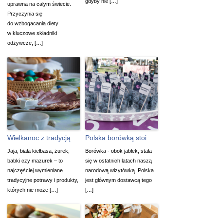
gdyby nie […]
uprawna na całym świecie.
Przyczynia się
do wzbogacania diety
w kluczowe składniki
odżywcze, […]
Wielkanoc z tradycją
Polska borówką stoi
Jaja, biała kiełbasa, żurek,
Borówka - obok jabłek, stała
babki czy mazurek – to
się w ostatnich latach naszą
najczęściej wymieniane
narodową wizytówką. Polska
tradycyjne potrawy i produkty,
jest głównym dostawcą tego
których nie może […]
[…]