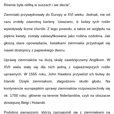
Równie była obfitą w suszach i we słocie”.
Ziemniaki przywędrowały do Europy w XVI wieku. Jednak, nie od
razu zrobiły zawrotną karierę. Uważano, iż bulwy tych roślin
wywoływały liczne chorób. Z tego powodu, a także ze względu na
piękne kwiaty, zostały zaklasyfikowane jako roślina ozdobna. Jak
głoszą stare opowiadania, kwiatkami ziemniaka przystrajali się
nawet dostojnicy z papieskiego dworu.
Uprawę ziemniaków na dużą skalę zawdzięczamy Anglikom. W
XVII wielu stały się dla nich jedną z najważniejszych roślin
uprawnych. W 1565 roku, John Hawkins przywiózł ich bulwy do
Irlandii. Dzięki ziemniakom, złagodzono skutki głodu. Na
kontynencie europejskim uprawy ziemniaków rozpowszechniły się
ok. 1700 roku, głównie na terenie Niderlandów, czyli na obszarze
dzisiejszej Belgi i Holandii.
Podobno pierwszymi, którzy zaznajomili się z ziemniakami na