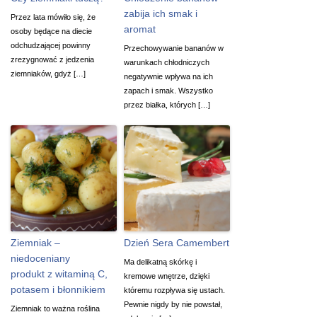
zabija ich smak i
Przez lata mówiło się, że
aromat
osoby będące na diecie
odchudzającej powinny
Przechowywanie bananów w
zrezygnować z jedzenia
warunkach chłodniczych
ziemniaków, gdyż […]
negatywnie wpływa na ich
zapach i smak. Wszystko
przez białka, których […]
Ziemniak –
Dzień Sera Camembert
niedoceniany
Ma delikatną skórkę i
produkt z witaminą C,
kremowe wnętrze, dzięki
potasem i błonnikiem
któremu rozpływa się ustach.
Pewnie nigdy by nie powstał,
Ziemniak to ważna roślina