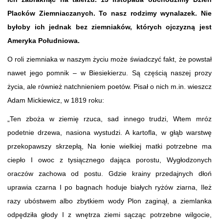
Placków Ziemniaczanych. To nasz rodzimy wynalazek. Nie
byłoby ich jednak bez ziemniaków, których ojczyzną jest
Ameryka Południowa.
O roli ziemniaka w naszym życiu może świadczyć fakt, że powstał
nawet jego pomnik – w Biesiekierzu. Są częścią naszej prozy
życia, ale również natchnieniem poetów. Pisał o nich m.in. wieszcz
Adam Mickiewicz, w 1819 roku:
„Ten zboża w ziemię rzuca, sad innego trudzi, Wtem mróz
podetnie drzewa, nasiona wystudzi. A kartofla, w głąb warstwę
przekopawszy skrzepłą, Na łonie wielkiej matki potrzebne ma
ciepło I owoc z tysiącznego dająca porostu, Wygłodzonych
oraczów zachowa od postu. Gdzie krainy przedajnych dłoń
uprawia czarna I po bagnach hoduje białych ryżów ziarna, Ileż
razy ubóstwem albo zbytkiem wody Plon zaginął, a ziemlanka
odpędziła głody I z wnętrza ziemi sącząc potrzebne wilgocie,