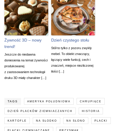
Żywność 3D – nowy
Dzień czystego stołu
trend!
Stół to tylko z pozoru zwykły
mebel. To obiekt znaczący,
Jeszcze do niedawna
łączący wiele funkcji, cech i
doniesienia na temat żywności
znaczeń, miejsce niezliczonej
produkowanej
ilości […]
z zastosowaniem technologii
druku 3D miały charakter […]
TAGS
AMERYKA POŁUDNIOWA
CHRUPIĄCE
DZIEŃ PLACKÓW ZIEMNIACZANYCH
HISTORIA
KARTOFLE
NA SŁODKO
NA SŁONO
PLACKI
PLACKI ZIEMNIACZANE
PRZYSMAK