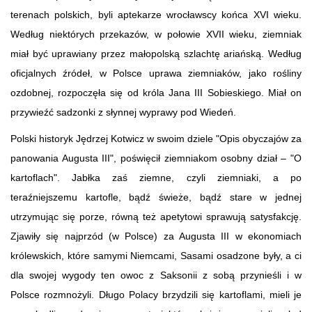
terenach polskich, byli aptekarze wrocławscy końca XVI wieku.
Według niektórych przekazów, w połowie XVII wieku, ziemniak
miał być uprawiany przez małopolską szlachtę ariańską. Według
oficjalnych źródeł, w Polsce uprawa ziemniaków, jako rośliny
ozdobnej, rozpoczęła się od króla Jana III Sobieskiego. Miał on
przywieźć sadzonki z słynnej wyprawy pod Wiedeń.
Polski historyk Jędrzej Kotwicz w swoim dziele "Opis obyczajów za
panowania Augusta III", poświęcił ziemniakom osobny dział – "O
kartoflach". Jabłka zaś ziemne, czyli ziemniaki, a po
teraźniejszemu kartofle, bądź świeże, bądź stare w jednej
utrzymując się porze, równą też apetytowi sprawują satysfakcję.
Zjawiły się najprzód (w Polsce) za Augusta III w ekonomiach
królewskich, które samymi Niemcami, Sasami osadzone były, a ci
dla swojej wygody ten owoc z Saksonii z sobą przynieśli i w
Polsce rozmnożyli. Długo Polacy brzydzili się kartoflami, mieli je