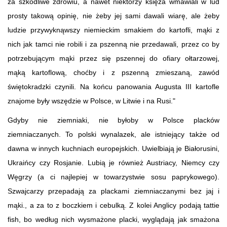
za szkodliwe zdrowiu, a nawet niektórzy księża wmawiali w lud
prosty takową opinię, nie żeby jej sami dawali wiarę, ale żeby
ludzie przywyknąwszy niemieckim smakiem do kartofli, mąki z
nich jak tamci nie robili i za pszenną nie przedawali, przez co by
potrzebującym mąki przez się pszennej do ofiary ołtarzowej,
mąką kartoflową, choćby i z pszenną zmieszaną, zawód
świętokradzki czynili. Na końcu panowania Augusta III kartofle
znajome były wszędzie w Polsce, w Litwie i na Rusi."
Gdyby nie ziemniaki, nie byłoby w Polsce placków
ziemniaczanych. To polski wynalazek, ale istniejący także od
dawna w innych kuchniach europejskich. Uwielbiają je Białorusini,
Ukraińcy czy Rosjanie. Lubią je również Austriacy, Niemcy czy
Węgrzy (a ci najlepiej w towarzystwie sosu paprykowego).
Szwajcarzy przepadają za plackami ziemniaczanymi bez jaj i
mąki., a za to z boczkiem i cebulką. Z kolei Anglicy podają tattie
fish, bo według nich wysmażone placki, wyglądają jak smażona