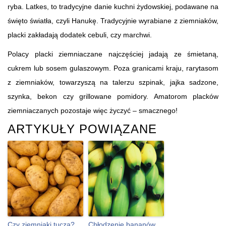
ryba. Latkes, to tradycyjne danie kuchni żydowskiej, podawane na
święto światła, czyli Hanukę. Tradycyjnie wyrabiane z ziemniaków,
placki zakładają dodatek cebuli, czy marchwi.
Polacy placki ziemniaczane najczęściej jadają ze śmietaną,
cukrem lub sosem gulaszowym. Poza granicami kraju, rarytasom
z ziemniaków, towarzyszą na talerzu szpinak, jajka sadzone,
szynka, bekon czy grillowane pomidory. Amatorom placków
ziemniaczanych pozostaje więc życzyć – smacznego!
ARTYKUŁY POWIĄZANE
Czy ziemniaki tuczą?
Chłodzenie bananów