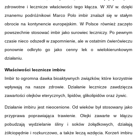
zdrowotne i lecznicze właściwości tego kłącza. W XIV w. dzięki
znanemu podróżnikowi Marco Polo imbir znalazł się w stałym
obrocie na kontynencie europejskim. W Polsce również zaczęto
powszechnie stosować imbir jako surowiec leczniczy. Po pewnym
czasie nieco odszedł w zapomnienie, ale w ostatnim ćwierćwieczu
ponownie odkryto go jako cenny lek o wielokierunkowym
działaniu.
Właściwości lecznicze imbiru
Imbir to ogromna dawka bioaktywnych związków, które korzystnie
wpływają na nasze zdrowie. Działanie lecznicze zawdzięcza
zawartości olejków eterycznych, lipidów, glikolipidów oraz żywic.
Działanie imbiru jest nieocenione. Od wieków był stosowany jako
przyprawa poprawiająca trawienie. Olejki zawarte w kłączu
pobudzają wydzielanie śliny i soków żołądkowych, działają
żółciopędnie i rozkurczowo, a także leczą wzdęcia. Korzeń imbiru