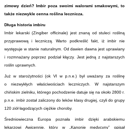
zimowy dzień? Imbir poza swoimi walorami smakowymi, to
także niezwykle cenna roślina lecznicza.
Długa historia imbiru
Imbir lekarski (Zingiber officinale) jest znaną od stuleci rośliną
przyprawową i leczniczą. Warto podkreślić fakt, iż imbir nie
występuje w stanie naturalnym. Od dawien dawna jest uprawiany
i rozmnażany poprzez podział kłączy. Jest jedną z najstarszych
roślin uprawnych.
Już w starożytności (ok VI w p.n.e.) był uważany za roślinę
o niezwykłych właściwościach leczniczych. W najstarszym
chińskim zielniku, którego pochodzenie datuje się na około 2800 r.
p.n.e. imbir został zaliczony do leków klasy drugiej, czyli do grupy
120 ziół łagodzących ciężkie choroby.
Średniowieczna Europa poznała imbir dzięki arabskiemu
lekarzowi Awicennie, który w „Kanonie medycyny” opisał