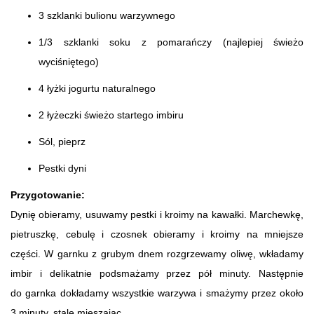
3 szklanki bulionu warzywnego
1/3 szklanki soku z pomarańczy (najlepiej świeżo
wyciśniętego)
4 łyżki jogurtu naturalnego
2 łyżeczki świeżo startego imbiru
Sól, pieprz
Pestki dyni
Przygotowanie:
Dynię obieramy, usuwamy pestki i kroimy na kawałki. Marchewkę,
pietruszkę, cebulę i czosnek obieramy i kroimy na mniejsze
części. W garnku z grubym dnem rozgrzewamy oliwę, wkładamy
imbir i delikatnie podsmażamy przez pół minuty. Następnie
do garnka dokładamy wszystkie warzywa i smażymy przez około
3 minuty, stale mieszając.