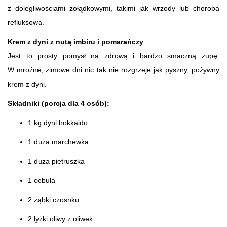
z dolegliwościami żołądkowymi, takimi jak wrzody lub choroba
refluksowa.
Krem z dyni z nutą imbiru i pomarańczy
Jest to prosty pomysł na zdrową i bardzo smaczną zupę.
W mroźne, zimowe dni nic tak nie rozgrzeje jak pyszny, pożywny
krem z dyni.
Składniki (porcja dla 4 osób):
1 kg dyni hokkaido
1 duża marchewka
1 duża pietruszka
1 cebula
2 ząbki czosnku
2 łyżki oliwy z oliwek