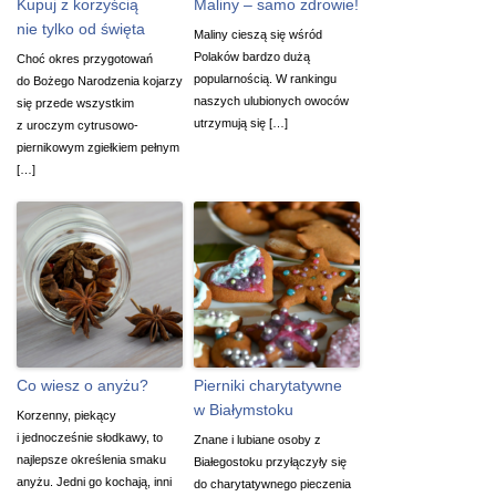
Kupuj z korzyścią
Maliny – samo zdrowie!
nie tylko od święta
Maliny cieszą się wśród
Polaków bardzo dużą
Choć okres przygotowań
popularnością. W rankingu
do Bożego Narodzenia kojarzy
naszych ulubionych owoców
się przede wszystkim
utrzymują się […]
z uroczym cytrusowo-
piernikowym zgiełkiem pełnym
[…]
Co wiesz o anyżu?
Pierniki charytatywne
w Białymstoku
Korzenny, piekący
i jednocześnie słodkawy, to
Znane i lubiane osoby z
najlepsze określenia smaku
Białegostoku przyłączyły się
anyżu. Jedni go kochają, inni
do charytatywnego pieczenia