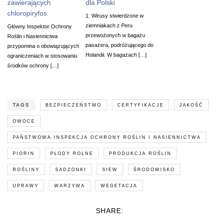
zawierających
dla Polski
chloropiryfos
1. Wirusy stwierdzone w
ziemniakach z Peru
Główny Inspektor Ochrony
przewożonych w bagażu
Roślin i Nasiennictwa
pasażera, podróżującego do
przypomina o obowiązujących
Holandii. W bagażach […]
ograniczeniach w stosowaniu
środków ochrony […]
TAGS
BEZPIECZEŃSTWO
CERTYFIKACJE
JAKOŚĆ
OWOCE
PAŃSTWOWA INSPEKCJA OCHRONY ROŚLIN I NASIENNICTWA
PIORIN
PŁODY ROLNE
PRODUKCJA ROŚLIN
ROŚLINY
SADZONKI
SIEW
ŚRODOWISKO
UPRAWY
WARZYWA
WEGETACJA
SHARE: