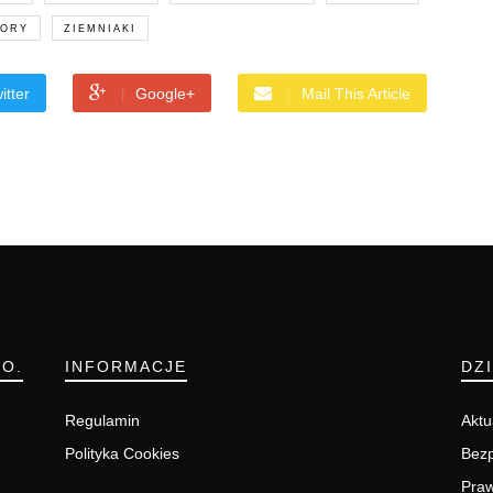
IORY
ZIEMNIAKI
itter
Google+
Mail This Article
.O.
INFORMACJE
DZ
Regulamin
Aktu
Polityka Cookies
Bezp
Pra