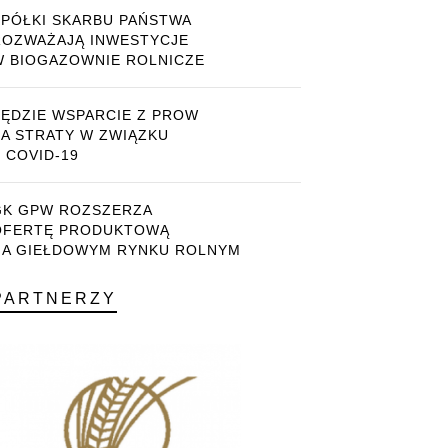
SPÓŁKI SKARBU PAŃSTWA
ROZWAŻAJĄ INWESTYCJE
W BIOGAZOWNIE ROLNICZE
BĘDZIE WSPARCIE Z PROW
ZA STRATY W ZWIĄZKU
 COVID-19
GK GPW ROZSZERZA
OFERTĘ PRODUKTOWĄ
NA GIEŁDOWYM RYNKU ROLNYM
PARTNERZY