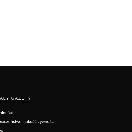
IAŁY GAZETY
alności
ieczeństwo i jakość żywności
wo