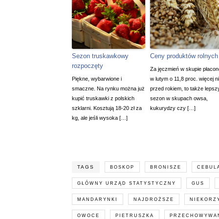
Sezon truskawkowy
Ceny produktów rolnych
rozpoczęty
Za jęczmień w skupie płacon
Piękne, wybarwione i
w lutym o 11,8 proc. więcej n
smaczne. Na rynku można już
przed rokiem, to także lepsz
kupić truskawki z polskich
sezon w skupach owsa,
szklarni. Kosztują 18-20 zł za
kukurydzy czy […]
kg, ale jeśli wysoka […]
TAGS
BOSKOP
BRONISZE
CEBUL
GŁÓWNY URZĄD STATYSTYCZNY
GUS
MANDARYNKI
NAJDROŻSZE
NIEKORZ
OWOCE
PIETRUSZKA
PRZECHOWYWA