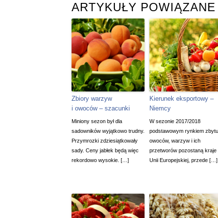
ARTYKUŁY POWIĄZANE
Zbiory warzyw
Kierunek eksportowy –
i owoców – szacunki
Niemcy
Miniony sezon był dla
W sezonie 2017/2018
sadowników wyjątkowo trudny.
podstawowym rynkiem zbyt
Przymrozki zdziesiątkowały
owoców, warzyw i ich
sady. Ceny jabłek będą więc
przetworów pozostaną kraje
rekordowo wysokie. […]
Unii Europejskiej, przede […]