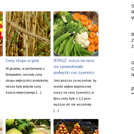
Z
Ceny skupu w górę
IERiGŻ: susza na razie
nie spowodowała
W grudniu, w porównaniu z
podwyżki cen żywności
listopadem, wzrosły ceny
u
skupu większości produktów,
Jest jeszcze za wcześnie, by
niższe były jedynie ceny
ocenić wpływ tegorocznej
żywca wieprzowego […]
suszy na ceny żywności, w
lipcu ceny były o 2,2 proc.
wyższe niż rok wcześniej -
[…]