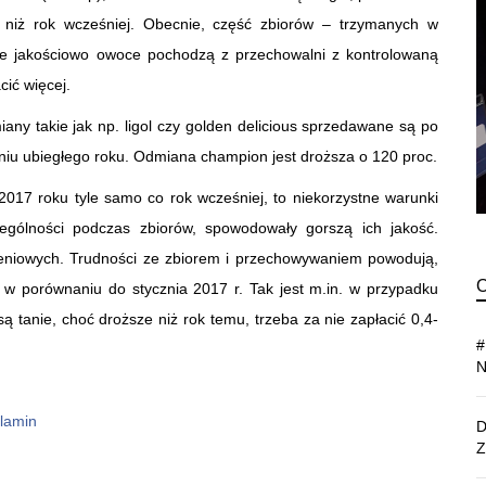
e niż rok wcześniej. Obecnie, część zbiorów – trzymanych w
bre jakościowo owoce pochodzą z przechowalni z kontrolowaną
ić więcej.
any takie jak np. ligol czy golden delicious sprzedawane są po
yczniu ubiegłego roku. Odmiana champion jest droższa o 120 proc.
17 roku tyle samo co rok wcześniej, to niekorzystne warunki
ególności podczas zbiorów, spowodowały gorszą ich jakość.
rzeniowych. Trudności ze zbiorem i przechowywaniem powodują,
 w porównaniu do stycznia 2017 r. Tak jest m.in. w przypadku
 są tanie, choć droższe niż rok temu, trzeba za nie zapłacić 0,4-
lamin