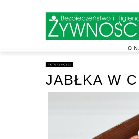
O N
AKTUALNOŚCI
JABŁKA W C