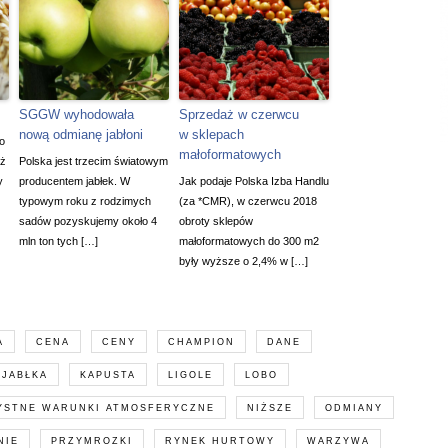
SGGW wyhodowała
Sprzedaż w czerwcu
nową odmianę jabłoni
w sklepach
o
małoformatowych
iż
Polska jest trzecim światowym
y
producentem jabłek. W
Jak podaje Polska Izba Handlu
typowym roku z rodzimych
(za *CMR), w czerwcu 2018
sadów pozyskujemy około 4
obroty sklepów
mln ton tych […]
małoformatowych do 300 m2
były wyższe o 2,4% w […]
A
CENA
CENY
CHAMPION
DANE
JABŁKA
KAPUSTA
LIGOLE
LOBO
YSTNE WARUNKI ATMOSFERYCZNE
NIŻSZE
ODMIANY
NIE
PRZYMROZKI
RYNEK HURTOWY
WARZYWA