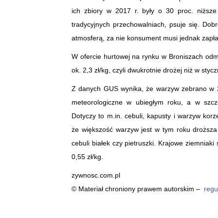
ich zbiory w 2017 r. były o 30 proc. niższ
tradycyjnych przechowalniach, psuje się. Do
atmosferą, za nie konsument musi jednak zapłac
W ofercie hurtowej na rynku w Broniszach odmi
ok. 2,3 zł/kg, czyli dwukrotnie drożej niż w st
Z danych GUS wynika, że warzyw zebrano w 20
meteorologiczne w ubiegłym roku, a w szcz
Dotyczy to m.in. cebuli, kapusty i warzyw ko
że większość warzyw jest w tym roku droższa
cebuli białek czy pietruszki. Krajowe ziemniaki
0,55 zł/kg.
zywnosc.com.pl
© Materiał chroniony prawem autorskim –
regu