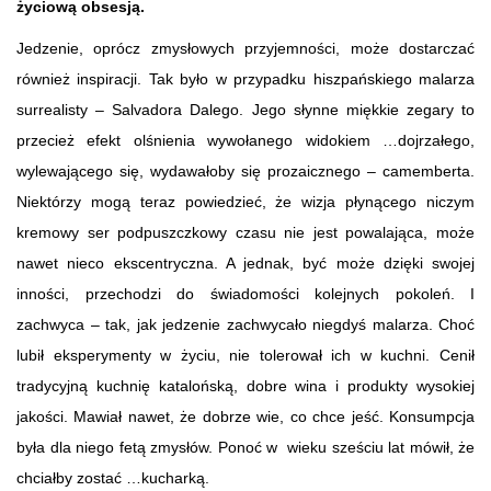
życiową obsesją.
Jedzenie, oprócz zmysłowych przyjemności, może dostarczać
również inspiracji. Tak było w przypadku hiszpańskiego malarza
surrealisty – Salvadora Dalego. Jego słynne miękkie zegary to
przecież efekt olśnienia wywołanego widokiem …dojrzałego,
wylewającego się, wydawałoby się prozaicznego – camemberta.
Niektórzy mogą teraz powiedzieć, że wizja płynącego niczym
kremowy ser podpuszczkowy czasu nie jest powalająca, może
nawet nieco ekscentryczna. A jednak, być może dzięki swojej
inności, przechodzi do świadomości kolejnych pokoleń. I
zachwyca – tak, jak jedzenie zachwycało niegdyś malarza. Choć
lubił eksperymenty w życiu, nie tolerował ich w kuchni. Cenił
tradycyjną kuchnię katalońską, dobre wina i produkty wysokiej
jakości. Mawiał nawet, że dobrze wie, co chce jeść. Konsumpcja
była dla niego fetą zmysłów. Ponoć w wieku sześciu lat mówił, że
chciałby zostać …kucharką.