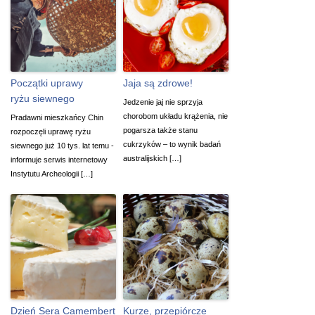
Początki uprawy
Jaja są zdrowe!
ryżu siewnego
Jedzenie jaj nie sprzyja
chorobom układu krążenia, nie
Pradawni mieszkańcy Chin
pogarsza także stanu
rozpoczęli uprawę ryżu
cukrzyków – to wynik badań
siewnego już 10 tys. lat temu -
australijskich […]
informuje serwis internetowy
Instytutu Archeologii […]
Dzień Sera Camembert
Kurze, przepiórcze