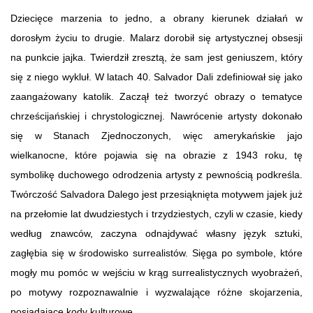
Dziecięce marzenia to jedno, a obrany kierunek działań w
dorosłym życiu to drugie. Malarz dorobił się artystycznej obsesji
na punkcie jajka. Twierdził zresztą, że sam jest geniuszem, który
się z niego wykluł. W latach 40. Salvador Dali zdefiniował się jako
zaangażowany katolik. Zaczął też tworzyć obrazy o tematyce
chrześcijańskiej i chrystologicznej. Nawrócenie artysty dokonało
się w Stanach Zjednoczonych, więc amerykańskie jajo
wielkanocne, które pojawia się na obrazie z 1943 roku, tę
symbolikę duchowego odrodzenia artysty z pewnością podkreśla.
Twórczość Salvadora Dalego jest przesiąknięta motywem jajek już
na przełomie lat dwudziestych i trzydziestych, czyli w czasie, kiedy
według znawców, zaczyna odnajdywać własny język sztuki,
zagłębia się w środowisko surrealistów. Sięga po symbole, które
mogły mu pomóc w wejściu w krąg surrealistycznych wyobrażeń,
po motywy rozpoznawalnie i wyzwalające różne skojarzenia,
posiadające kody kulturowe.