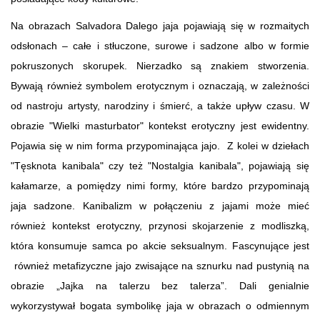
Na obrazach Salvadora Dalego jaja pojawiają się w rozmaitych
odsłonach – całe i stłuczone, surowe i sadzone albo w formie
pokruszonych skorupek. Nierzadko są znakiem stworzenia.
Bywają również symbolem erotycznym i oznaczają, w zależności
od nastroju artysty, narodziny i śmierć, a także upływ czasu. W
obrazie "Wielki masturbator" kontekst erotyczny jest ewidentny.
Pojawia się w nim forma przypominająca jajo. Z kolei w dziełach
"Tęsknota kanibala" czy też "Nostalgia kanibala", pojawiają się
kałamarze, a pomiędzy nimi formy, które bardzo przypominają
jaja sadzone. Kanibalizm w połączeniu z jajami może mieć
również kontekst erotyczny, przynosi skojarzenie z modliszką,
która konsumuje samca po akcie seksualnym. Fascynujące jest
również metafizyczne jajo zwisające na sznurku nad pustynią na
obrazie „Jajka na talerzu bez talerza”. Dali genialnie
wykorzystywał bogata symbolikę jaja w obrazach o odmiennym