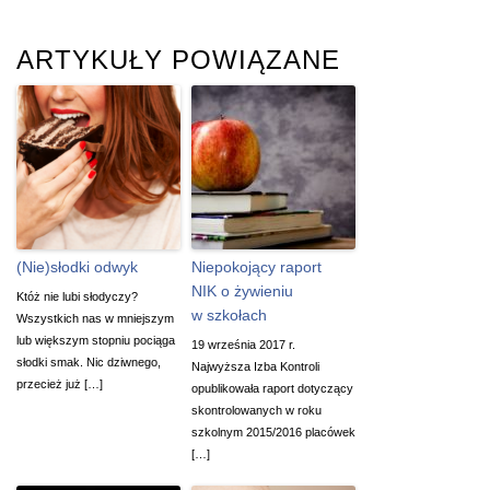
ARTYKUŁY POWIĄZANE
(Nie)słodki odwyk
Niepokojący raport
NIK o żywieniu
Któż nie lubi słodyczy?
w szkołach
Wszystkich nas w mniejszym
lub większym stopniu pociąga
19 września 2017 r.
słodki smak. Nic dziwnego,
Najwyższa Izba Kontroli
przecież już […]
opublikowała raport dotyczący
skontrolowanych w roku
szkolnym 2015/2016 placówek
[…]