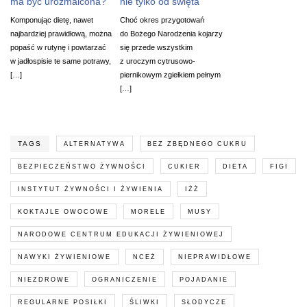
ma być urozmaicona?
nie tylko od święta
Komponując dietę, nawet
Choć okres przygotowań
najbardziej prawidłową, można
do Bożego Narodzenia kojarzy
popaść w rutynę i powtarzać
się przede wszystkim
w jadłospisie te same potrawy,
z uroczym cytrusowo-
[…]
piernikowym zgiełkiem pełnym
[…]
TAGS
ALTERNATYWA
BEZ ZBĘDNEGO CUKRU
BEZPIECZEŃSTWO ŻYWNOŚCI
CUKIER
DIETA
FIGI
INSTYTUT ŻYWNOŚCI I ŻYWIENIA
IŻŻ
KOKTAJLE OWOCOWE
MORELE
MUSY
NARODOWE CENTRUM EDUKACJI ŻYWIENIOWEJ
NAWYKI ŻYWIENIOWE
NCEŻ
NIEPRAWIDŁOWE
NIEZDROWE
OGRANICZENIE
POJADANIE
REGULARNE POSIŁKI
ŚLIWKI
SŁODYCZE