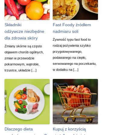
Składniki
Fast Foody źródłem
odżywcze niezbędne
nadmiaru soli
dla zdrowia skóry
Żywność typu fast food to
rodzaj pożywienia szybko
Zmiany skórne są często
przygotowywanego,
objawem chorób ogólnych,
podawanego na ciepło,
zmian w przewodzie
serwowanego na poczekaniu,
pokarmowym, wątrobie,
w dodatku na […]
trzustce, układzie […]
Dlaczego dieta
Kupuj z korzyścią