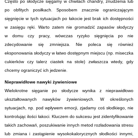
Często po słodycze sięgamy w chwilach chandry, znudzenia lub
po obfitych posiłkach. Sposobem znacznie ograniczającym
sięgnięcie w tych sytuacjach po łakocie jest brak ich dostępności
w zasięgu ręki. Warto zatem nie gromadzić zapasów słodyczy
w domu czy pracy, wówczas ryzyko sięgnięcia po nie
zdecydowanie się zmniejsza. Nie poleca się również
eksponowania słodyczy w łatwo dostępnym miejscu (np. miseczka
cukierków czy talerz ciastek na stole) zwłaszcza wtedy, gdy
chcemy ograniczyć ich jedzenie.
Nieprawidłowe nawyki żywieniowe
Wielokrotne sięganie po słodycze wynika z nieprawidłowo
ukształtowanych nawyków żywieniowych. W określonych
sytuacjach, np. pod wpływem emocji, zjadamy coś słodkiego, nie
kontrolując ilości łakoci. Kluczem do sukcesu jest zidentyfikowanie
takich zachowań, poszukiwanie innych metod rozładowania stresu
lub zmiana i zastąpienie wysokokalorycznych słodkości innymi,