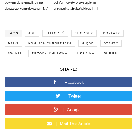
bowiem do sytuacji, by na
poinformowały o wystąpieniu
obszarze kontrolowanym […]
przypadku afrykańskiego […]
TAGS
ASF
BIAŁORUŚ
CHOROBY
DOPŁATY
DZIKI
KOMISJA EUROPEJSKA
MIĘSO
STRATY
ŚWINIE
TRZODA CHLEWNA
UKRAINA
WIRUS
SHARE:
Facebook
Twitter
Google+
Mail This Article