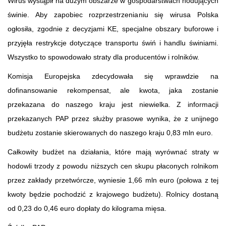
Wirus wystąpił na dużym obszarze w gospodarstwach hodujących
świnie. Aby zapobiec rozprzestrzenianiu się wirusa Polska
ogłosiła, zgodnie z decyzjami KE, specjalne obszary buforowe i
przyjęła restrykcje dotyczące transportu świń i handlu świniami.
Wszystko to spowodowało straty dla producentów i rolników.
Komisja Europejska zdecydowała się wprawdzie na
dofinansowanie rekompensat, ale kwota, jaka zostanie
przekazana do naszego kraju jest niewielka. Z informacji
przekazanych PAP przez służby prasowe wynika, że z unijnego
budżetu zostanie skierowanych do naszego kraju 0,83 mln euro.
Całkowity budżet na działania, które mają wyrównać straty w
hodowli trzody z powodu niższych cen skupu płaconych rolnikom
przez zakłady przetwórcze, wyniesie 1,66 mln euro (połowa z tej
kwoty będzie pochodzić z krajowego budżetu). Rolnicy dostaną
od 0,23 do 0,46 euro dopłaty do kilograma mięsa.