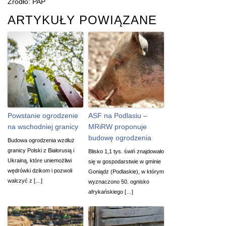
Źródło: PAP
ARTYKUŁY POWIĄZANE
Powstanie ogrodzenie
ASF na Podlasiu –
na wschodniej granicy
MRiRW proponuje
budowę ogrodzenia
Budowa ogrodzenia wzdłuż
granicy Polski z Białorusią i
Blisko 1,1 tys. świń znajdowało
Ukrainą, które uniemożliwi
się w gospodarstwie w gminie
wędrówki dzikom i pozwoli
Goniądz (Podlaskie), w którym
walczyć z […]
wyznaczono 50. ognisko
afrykańskiego […]