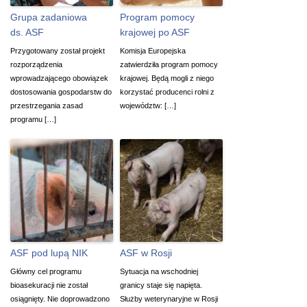
Grupa zadaniowa
Program pomocy
ds. ASF
krajowej po ASF
Przygotowany został projekt
Komisja Europejska
rozporządzenia
zatwierdziła program pomocy
wprowadzającego obowiązek
krajowej. Będą mogli z niego
dostosowania gospodarstw do
korzystać producenci rolni z
przestrzegania zasad
województw: […]
programu […]
ASF pod lupą NIK
ASF w Rosji
Główny cel programu
Sytuacja na wschodniej
bioasekuracji nie został
granicy staje się napięta.
osiągnięty. Nie doprowadzono
Służby weterynaryjne w Rosji