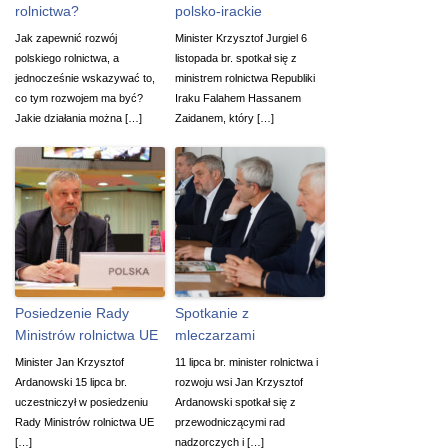
rolnictwa?
polsko-irackie
Jak zapewnić rozwój
Minister Krzysztof Jurgiel 6
polskiego rolnictwa, a
listopada br. spotkał się z
jednocześnie wskazywać to,
ministrem rolnictwa Republiki
co tym rozwojem ma być?
Iraku Falahem Hassanem
Jakie działania można […]
Zaidanem, który […]
Posiedzenie Rady
Spotkanie z
Ministrów rolnictwa UE
mleczarzami
Minister Jan Krzysztof
11 lipca br. minister rolnictwa i
Ardanowski 15 lipca br.
rozwoju wsi Jan Krzysztof
uczestniczył w posiedzeniu
Ardanowski spotkał się z
Rady Ministrów rolnictwa UE
przewodniczącymi rad
[…]
nadzorczych i […]