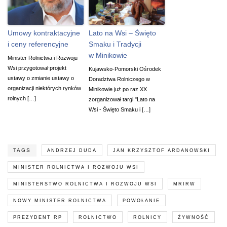
Umowy kontraktacyjne
Lato na Wsi – Święto
i ceny referencyjne
Smaku i Tradycji
w Minikowie
Minister Rolnictwa i Rozwoju
Wsi przygotował projekt
Kujawsko-Pomorski Ośrodek
ustawy o zmianie ustawy o
Doradztwa Rolniczego w
organizacji niektórych rynków
Minikowie już po raz XX
rolnych […]
zorganizował targi "Lato na
Wsi - Święto Smaku i […]
TAGS
ANDRZEJ DUDA
JAN KRZYSZTOF ARDANOWSKI
MINISTER ROLNICTWA I ROZWOJU WSI
MINISTERSTWO ROLNICTWA I ROZWOJU WSI
MRIRW
NOWY MINISTER ROLNICTWA
POWOŁANIE
PREZYDENT RP
ROLNICTWO
ROLNICY
ŻYWNOŚĆ