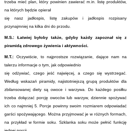
trzeba mieć plan, który powinien zawierać m.in. listę produktów,
na których będzie opierał
się nasz jadłospis, listę zakupów i jadłospis rozpisany
przynajmniej na kilka dni do przodu.
M.S.: Łatwiej byłoby także, gdyby każdy zapoznał się z
piramidą zdrowego żywienia i aktywności.
M.T.:
Oczywiście, to najprostsze rozwiązanie, dające nam na
talerzu informacje o tym, jak odpowiednio
się odżywiać, czego jeść najwięcej, a czego się wystrzegać.
Według wskazań piramidy, najistotniejszą grupą produktów dla
zbilansowanej diety są owoce i warzywa. Do każdego posiłku
trzeba dołączać porcję owoców lub warzyw, dziennie spożywać
ich co najmniej 5. Porcje powinny swoim rozmiarem odpowiadać
garści spożywającego. Można przyjmować je w różnych formach,
na przykład w formie soku. Szklanka soku może pełnić funkcję
jednej porcji.