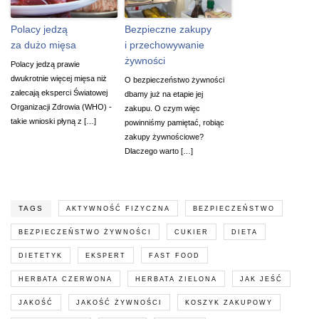
Polacy jedzą
Bezpieczne zakupy
za dużo mięsa
i przechowywanie
żywności
Polacy jedzą prawie
dwukrotnie więcej mięsa niż
O bezpieczeństwo żywności
zalecają eksperci Światowej
dbamy już na etapie jej
Organizacji Zdrowia (WHO) -
zakupu. O czym więc
takie wnioski płyną z […]
powinniśmy pamiętać, robiąc
zakupy żywnościowe?
Dlaczego warto […]
TAGS
AKTYWNOŚĆ FIZYCZNA
BEZPIECZEŃSTWO
BEZPIECZEŃSTWO ŻYWNOŚCI
CUKIER
DIETA
DIETETYK
EKSPERT
FAST FOOD
HERBATA CZERWONA
HERBATA ZIELONA
JAK JEŚĆ
JAKOŚĆ
JAKOŚĆ ŻYWNOŚCI
KOSZYK ZAKUPOWY