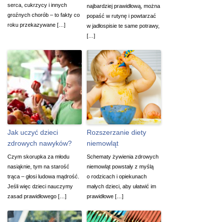
serca, cukrzycy i innych
najbardziej prawidłową, można
groźnych chorób – to fakty co
popaść w rutynę i powtarzać
roku przekazywane […]
w jadłospisie te same potrawy,
[…]
Jak uczyć dzieci
Rozszerzanie diety
zdrowych nawyków?
niemowląt
Czym skorupka za młodu
Schematy żywienia zdrowych
nasiąknie, tym na starość
niemowląt powstały z myślą
trąca – głosi ludowa mądrość.
o rodzicach i opiekunach
Jeśli więc dzieci nauczymy
małych dzieci, aby ułatwić im
zasad prawidłowego […]
prawidłowe […]