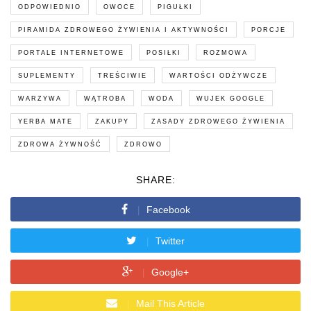
ODPOWIEDNIO
OWOCE
PIGUŁKI
PIRAMIDA ZDROWEGO ŻYWIENIA I AKTYWNOŚCI
PORCJE
PORTALE INTERNETOWE
POSIŁKI
ROZMOWA
SUPLEMENTY
TREŚCIWIE
WARTOŚCI ODŻYWCZE
WARZYWA
WĄTROBA
WODA
WUJEK GOOGLE
YERBA MATE
ZAKUPY
ZASADY ZDROWEGO ŻYWIENIA
ZDROWA ŻYWNOŚĆ
ZDROWO
SHARE:
Facebook
Twitter
Google+
Mail This Article