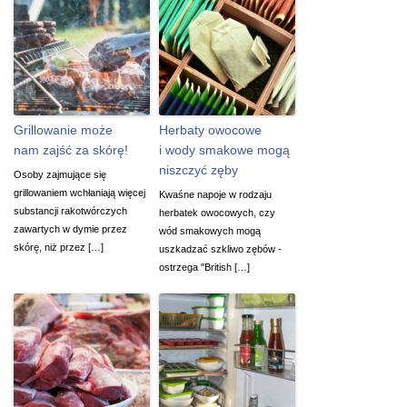
Grillowanie może
Herbaty owocowe
nam zajść za skórę!
i wody smakowe mogą
niszczyć zęby
Osoby zajmujące się
grillowaniem wchłaniają więcej
Kwaśne napoje w rodzaju
substancji rakotwórczych
herbatek owocowych, czy
zawartych w dymie przez
wód smakowych mogą
skórę, niż przez […]
uszkadzać szkliwo zębów -
ostrzega "British […]