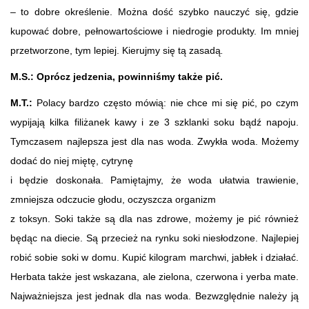
– to dobre określenie. Można dość szybko nauczyć się, gdzie
kupować dobre, pełnowartościowe i niedrogie produkty. Im mniej
przetworzone, tym lepiej. Kierujmy się tą zasadą
.
M.S.: Oprócz jedzenia, powinniśmy także pić.
M.T.:
Polacy bardzo często mówią: nie chce mi się pić, po czym
wypijają kilka filiżanek kawy i ze 3 szklanki soku bądź napoju.
Tymczasem najlepsza jest dla nas woda. Zwykła woda. Możemy
dodać do niej miętę, cytrynę
i będzie doskonała. Pamiętajmy, że woda ułatwia trawienie,
zmniejsza odczucie głodu, oczyszcza organizm
z toksyn. Soki także są dla nas zdrowe, możemy je pić również
będąc na diecie. Są przecież na rynku soki niesłodzone. Najlepiej
robić sobie soki w domu. Kupić kilogram marchwi, jabłek i działać.
Herbata także jest wskazana, ale zielona, czerwona i yerba mate.
Najważniejsza jest jednak dla nas woda. Bezwzględnie należy ją