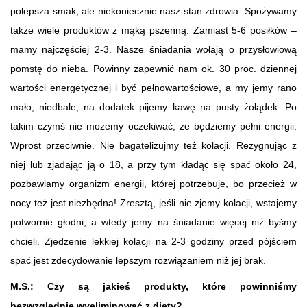
polepsza smak, ale niekoniecznie nasz stan zdrowia. Spożywamy
także wiele produktów z mąką pszenną. Zamiast 5-6 posiłków –
mamy najczęściej 2-3. Nasze śniadania wołają o przysłowiową
pomstę do nieba. Powinny zapewnić nam ok. 30 proc. dziennej
wartości energetycznej i być pełnowartościowe, a my jemy rano
mało, niedbale, na dodatek pijemy kawę na pusty żołądek. Po
takim czymś nie możemy oczekiwać, że będziemy pełni energii.
Wprost przeciwnie. Nie bagatelizujmy też kolacji. Rezygnując z
niej lub zjadając ją o 18, a przy tym kładąc się spać około 24,
pozbawiamy organizm energii, której potrzebuje, bo przecież w
nocy też jest niezbędna! Zresztą, jeśli nie zjemy kolacji, wstajemy
potwornie głodni, a wtedy jemy na śniadanie więcej niż byśmy
chcieli. Zjedzenie lekkiej kolacji na 2-3 godziny przed pójściem
spać jest zdecydowanie lepszym rozwiązaniem niż jej brak.
M.S.: Czy są jakieś produkty, które powinniśmy
bezwzględnie wyeliminować z diety?