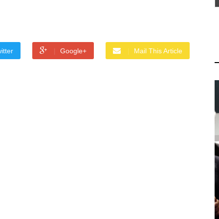
itter
Google+
Mail This Article