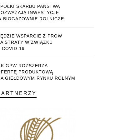
SPÓŁKI SKARBU PAŃSTWA
ROZWAŻAJĄ INWESTYCJE
W BIOGAZOWNIE ROLNICZE
BĘDZIE WSPARCIE Z PROW
ZA STRATY W ZWIĄZKU
 COVID-19
GK GPW ROZSZERZA
OFERTĘ PRODUKTOWĄ
NA GIEŁDOWYM RYNKU ROLNYM
PARTNERZY