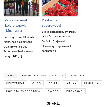
Wszystkie smaki
Polska ma
i kolory papryki
superowoce!
z Mazowsza
1 lipca obchodzony był Dzień
Owoców i Dzień Polskiej
Pod taką nazwą 10 lipca br.
Borówki. Z tej okazji
rozpoczęła się kampania
plantatorzy zorganizowali
organizowana przez
degustacje […]
Zrzeszenie Producentów
Papryki RP. […]
TAGS
AGENCJA RYNKU ROLNEGO
ALGIERIA
CERTYFIKAT
CHOG
EGIPT
JABŁKA
KAMPANIA
KOMISJA EUROPEJSKA
OWOCE
PROMOCJA
SHARE: