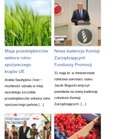
Misja przedsiębiorców
Nowa kadencja Komisji
sektora rolno-
Zarządzających
spożywczego
Funduszy Promocji
krajów UE
31 maja br. w ministerstwie
rolnictwa sekretarz stanu
Arabia Saudyjska i Iran –
Jacek Bogucki wręczył
możliwość udziału w misji
powołania na nową kadencję
wysokiego szczebla
członkom Komisji
przedsiębiorców sektora rolno
Zarządzających. […]
spożywczego państw […]