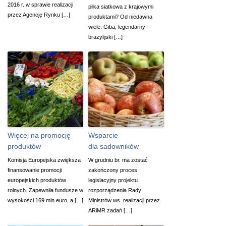
2016 r. w sprawie realizacji
piłka siatkowa z krajowymi
przez Agencję Rynku […]
produktami? Od niedawna
wiele. Giba, legendarny
brazylijski […]
Więcej na promocję
Wsparcie
produktów
dla sadowników
Komisja Europejska zwiększa
W grudniu br. ma zostać
finansowanie promocji
zakończony proces
europejskich produktów
legislacyjny projektu
rolnych. Zapewniła fundusze w
rozporządzenia Rady
wysokości 169 mln euro, a […]
Ministrów ws. realizacji przez
ARiMR zadań […]