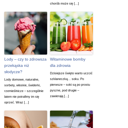
chorób może się […]
Lody – czy to zdrowsza
Witaminowe bomby
przekąska niż
dla zdrowia
słodycze?
Dzisiejsze święto warto uczcić
szklaneczką… soku. Po
Lody domowe, naturalne,
pierwsze – soki są po prostu
sorbety, włoskie, świderki,
pyszne, pod drugie –
rzemieślnicze – szczególnie
zawierają […]
latem nie potrafimy im się
oprzeć. Wraz […]