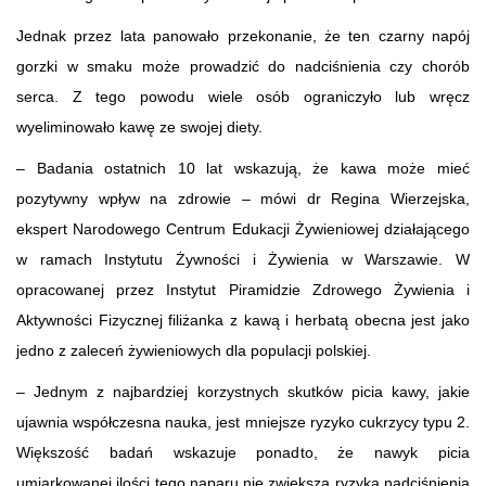
Jednak przez lata panowało przekonanie, że ten czarny napój
gorzki w smaku może prowadzić do nadciśnienia czy chorób
serca. Z tego powodu wiele osób ograniczyło lub wręcz
wyeliminowało kawę ze swojej diety.
– Badania ostatnich 10 lat wskazują, że kawa może mieć
pozytywny wpływ na zdrowie – mówi dr Regina Wierzejska,
ekspert Narodowego Centrum Edukacji Żywieniowej działającego
w ramach Instytutu Żywności i Żywienia w Warszawie. W
opracowanej przez Instytut Piramidzie Zdrowego Żywienia i
Aktywności Fizycznej filiżanka z kawą i herbatą obecna jest jako
jedno z zaleceń żywieniowych dla populacji polskiej.
– Jednym z najbardziej korzystnych skutków picia kawy, jakie
ujawnia współczesna nauka, jest mniejsze ryzyko cukrzycy typu 2.
Większość badań wskazuje ponadto, że nawyk picia
umiarkowanej ilości tego naparu nie zwiększa ryzyka nadciśnienia