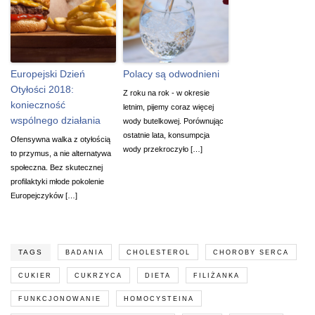
Europejski Dzień
Polacy są odwodnieni
Otyłości 2018:
Z roku na rok - w okresie
konieczność
letnim, pijemy coraz więcej
wspólnego działania
wody butelkowej. Porównując
ostatnie lata, konsumpcja
Ofensywna walka z otyłością
wody przekroczyło […]
to przymus, a nie alternatywa
społeczna. Bez skutecznej
profilaktyki młode pokolenie
Europejczyków […]
TAGS
BADANIA
CHOLESTEROL
CHOROBY SERCA
CUKIER
CUKRZYCA
DIETA
FILIŻANKA
FUNKCJONOWANIE
HOMOCYSTEINA