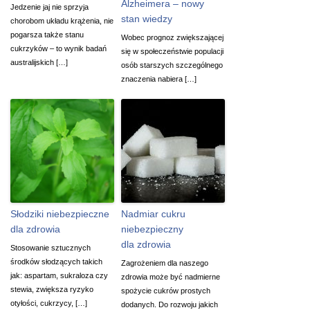
Alzheimera – nowy
Jedzenie jaj nie sprzyja
stan wiedzy
chorobom układu krążenia, nie
pogarsza także stanu
Wobec prognoz zwiększającej
cukrzyków – to wynik badań
się w społeczeństwie populacji
australijskich […]
osób starszych szczególnego
znaczenia nabiera […]
Słodziki niebezpieczne
Nadmiar cukru
dla zdrowia
niebezpieczny
dla zdrowia
Stosowanie sztucznych
środków słodzących takich
Zagrożeniem dla naszego
jak: aspartam, sukraloza czy
zdrowia może być nadmierne
stewia, zwiększa ryzyko
spożycie cukrów prostych
otyłości, cukrzycy, […]
dodanych. Do rozwoju jakich