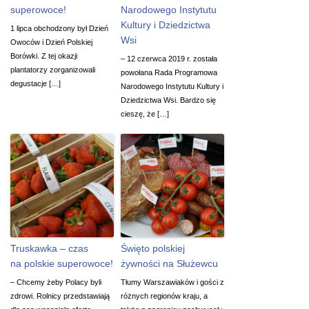
superowoce!
Narodowego Instytutu
Kultury i Dziedzictwa
1 lipca obchodzony był Dzień
Wsi
Owoców i Dzień Polskiej
Borówki. Z tej okazji
– 12 czerwca 2019 r. została
plantatorzy zorganizowali
powołana Rada Programowa
degustacje […]
Narodowego Instytutu Kultury i
Dziedzictwa Wsi. Bardzo się
cieszę, że […]
Truskawka – czas
Święto polskiej
na polskie superowoce!
żywności na Służewcu
– Chcemy żeby Polacy byli
Tłumy Warszawiaków i gości z
zdrowi. Rolnicy przedstawiają
różnych regionów kraju, a