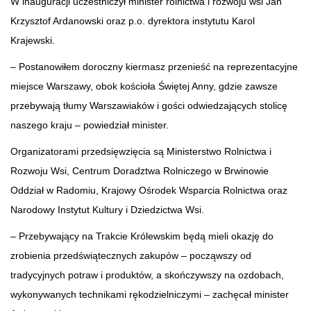
W inauguracji uczestniczył minister rolnictwa i rozwoju wsi Jan
Krzysztof Ardanowski oraz p.o. dyrektora instytutu Karol
Krajewski.
– Postanowiłem doroczny kiermasz przenieść na reprezentacyjne
miejsce Warszawy, obok kościoła Świętej Anny, gdzie zawsze
przebywają tłumy Warszawiaków i gości odwiedzających stolicę
naszego kraju – powiedział minister.
Organizatorami przedsięwzięcia są Ministerstwo Rolnictwa i
Rozwoju Wsi, Centrum Doradztwa Rolniczego w Brwinowie
Oddział w Radomiu, Krajowy Ośrodek Wsparcia Rolnictwa oraz
Narodowy Instytut Kultury i Dziedzictwa Wsi.
– Przebywający na Trakcie Królewskim będą mieli okazję do
zrobienia przedświątecznych zakupów – począwszy od
tradycyjnych potraw i produktów, a skończywszy na ozdobach,
wykonywanych technikami rękodzielniczymi – zachęcał minister