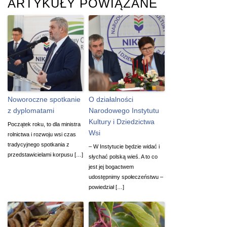
ARTYKUŁY POWIĄZANE
Noworoczne spotkanie
O działalności
z dyplomatami
Narodowego Instytutu
Kultury i Dziedzictwa
Początek roku, to dla ministra
Wsi
rolnictwa i rozwoju wsi czas
tradycyjnego spotkania z
– W Instytucie będzie widać i
przedstawicielami korpusu […]
słychać polską wieś. A to co
jest jej bogactwem
udostępnimy społeczeństwu –
powiedział […]