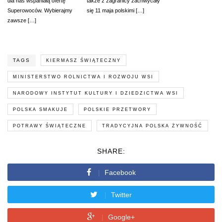
dla nas wspaniałą ofertę
także z zagranicy zachwycały
Superowoców. Wybierajmy
się 11 maja polskimi […]
zawsze […]
TAGS
KIERMASZ ŚWIĄTECZNY
MINISTERSTWO ROLNICTWA I ROZWOJU WSI
NARODOWY INSTYTUT KULTURY I DZIEDZICTWA WSI
POLSKA SMAKUJE
POLSKIE PRZETWORY
POTRAWY ŚWIĄTECZNE
TRADYCYJNA POLSKA ŻYWNOŚĆ
SHARE:
Facebook
Twitter
Google+