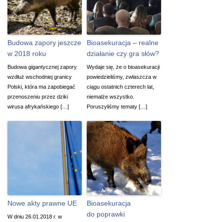
Budowa zapory jeszcze
Bioasekuracja – realne
w 2018 roku
działanie czy gra słów?
Budowa gigantycznej zapory
Wydaje się, że o bioasekuracji
wzdłuż wschodniej granicy
powiedzieliśmy, zwłaszcza w
Polski, która ma zapobiegać
ciągu ostatnich czterech lat,
przenoszeniu przez dziki
niemalże wszystko.
wirusa afrykańskiego […]
Poruszyliśmy tematy […]
Nowe akty prawne UE
Bioasekuracja
do poprawki
W dniu 26.01.2018 r. w