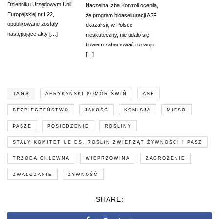
Dzienniku Urzędowym Unii
Naczelna Izba Kontroli oceniła,
Europejskiej nr L22,
że program bioasekuracji ASF
opublikowane zostały
okazał się w Polsce
następujące akty […]
nieskuteczny, nie udało się
bowiem zahamować rozwoju
[…]
TAGS
AFRYKAŃSKI POMÓR ŚWIŃ
ASF
BEZPIECZEŃSTWO
JAKOŚĆ
KOMISJA
MIĘSO
PASZE
POSIEDZENIE
ROŚLINY
STAŁY KOMITET UE DS. ROŚLIN ZWIERZĄT ŻYWNOŚCI I PASZ
TRZODA CHLEWNA
WIEPRZOWINA
ZAGROŻENIE
ZWALCZANIE
ŻYWNOŚĆ
SHARE: