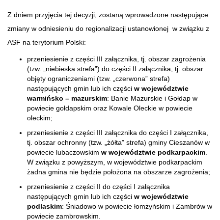
Z dniem przyjęcia tej decyzji, zostaną wprowadzone następujące
zmiany w odniesieniu do regionalizacji ustanowionej w związku z
ASF na terytorium Polski:
przeniesienie z części III załącznika, tj. obszar zagrożenia
(tzw. „niebieska strefa”) do części II załącznika, tj. obszar
objęty ograniczeniami (tzw. „czerwona” strefa)
następujących gmin lub ich części
w województwie
warmińsko – mazurskim
: Banie Mazurskie i Gołdap w
powiecie gołdapskim oraz Kowale Oleckie w powiecie
oleckim;
przeniesienie z części III załącznika do części I załącznika,
tj. obszar ochronny (tzw. „żółta” strefa) gminy Cieszanów w
powiecie lubaczowskim
w województwie podkarpackim
.
W związku z powyższym, w województwie podkarpackim
żadna gmina nie będzie położona na obszarze zagrożenia;
przeniesienie z części II do części I załącznika
następujących gmin lub ich części
w województwie
podlaskim
: Śniadowo w powiecie łomżyńskim i Zambrów w
powiecie zambrowskim.