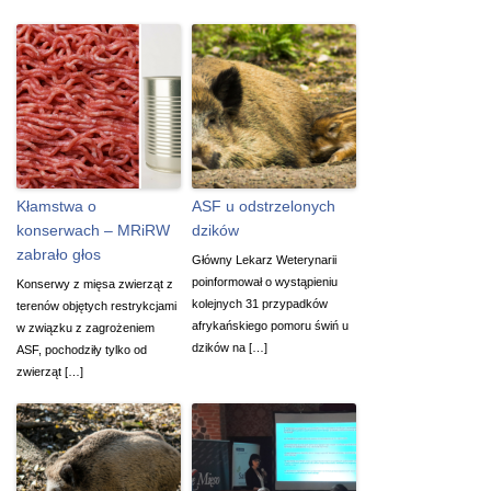
Kłamstwa o
ASF u odstrzelonych
konserwach – MRiRW
dzików
zabrało głos
Główny Lekarz Weterynarii
poinformował o wystąpieniu
Konserwy z mięsa zwierząt z
kolejnych 31 przypadków
terenów objętych restrykcjami
afrykańskiego pomoru świń u
w związku z zagrożeniem
dzików na […]
ASF, pochodziły tylko od
zwierząt […]