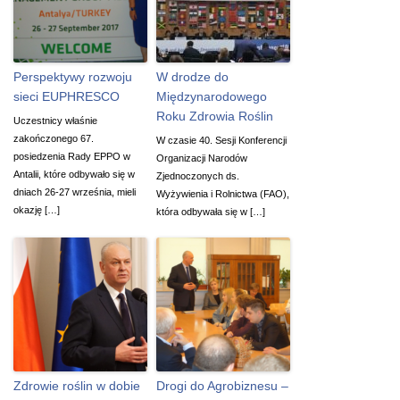
Perspektywy rozwoju
W drodze do
sieci EUPHRESCO
Międzynarodowego
Roku Zdrowia Roślin
Uczestnicy właśnie
zakończonego 67.
W czasie 40. Sesji Konferencji
posiedzenia Rady EPPO w
Organizacji Narodów
Antalii, które odbywało się w
Zjednoczonych ds.
dniach 26-27 września, mieli
Wyżywienia i Rolnictwa (FAO),
okazję […]
która odbywała się w […]
Zdrowie roślin w dobie
Drogi do Agrobiznesu –