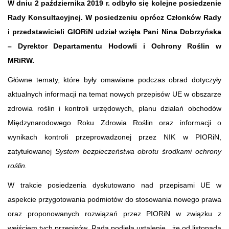
W dniu 2 października 2019 r. odbyło się kolejne posiedzenie
Rady Konsultacyjnej. W posiedzeniu oprócz Członków Rady
i przedstawicieli GIORiN udział wzięła Pani Nina Dobrzyńska
– Dyrektor Departamentu Hodowli i Ochrony Roślin w
MRiRW.
Główne tematy, które były omawiane podczas obrad dotyczyły
aktualnych informacji na temat nowych przepisów UE w obszarze
zdrowia roślin i kontroli urzędowych, planu działań obchodów
Międzynarodowego Roku Zdrowia Roślin oraz informacji o
wynikach kontroli przeprowadzonej przez NIK w PIORiN,
zatytułowanej
System bezpieczeństwa obrotu środkami ochrony
roślin.
W trakcie posiedzenia dyskutowano nad przepisami UE w
aspekcie przygotowania podmiotów do stosowania nowego prawa
oraz proponowanych rozwiązań przez PIORiN w związku z
wejściem tych przepisów. Rada podjęła ustalenie
,
że od listopada