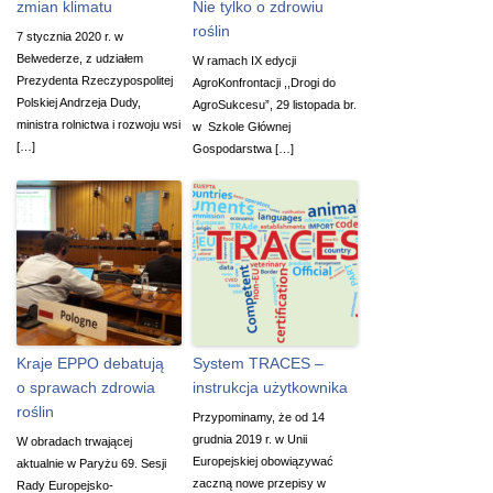
zmian klimatu
Nie tylko o zdrowiu
roślin
7 stycznia 2020 r. w
Belwederze, z udziałem
W ramach IX edycji
Prezydenta Rzeczypospolitej
AgroKonfrontacji ,,Drogi do
Polskiej Andrzeja Dudy,
AgroSukcesu”, 29 listopada br.
ministra rolnictwa i rozwoju wsi
w Szkole Głównej
[…]
Gospodarstwa […]
Kraje EPPO debatują
System TRACES –
o sprawach zdrowia
instrukcja użytkownika
roślin
Przypominamy, że od 14
grudnia 2019 r. w Unii
W obradach trwającej
Europejskiej obowiązywać
aktualnie w Paryżu 69. Sesji
zaczną nowe przepisy w
Rady Europejsko-