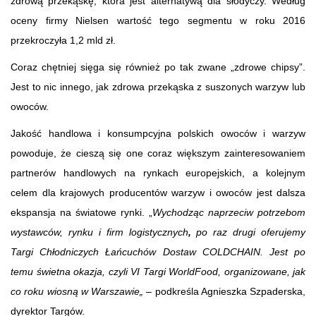
zdrową przekąskę, która jest alternatywą dla słodyczy. Według
oceny firmy Nielsen wartość tego segmentu w roku 2016
przekroczyła 1,2 mld zł.
Coraz chętniej sięga się również po tak zwane „zdrowe chipsy”.
Jest to nic innego, jak zdrowa przekąska z suszonych warzyw lub
owoców.
Jakość handlowa i konsumpcyjna polskich owoców i warzyw
powoduje, że cieszą się one coraz większym zainteresowaniem
partnerów handlowych na rynkach europejskich, a kolejnym
celem dla krajowych producentów warzyw i owoców jest dalsza
ekspansja na światowe rynki. „
Wychodząc naprzeciw potrzebom
wystawców, rynku i firm logistycznych
,
po raz drugi oferujemy
Targi Chłodniczych Łańcuchów Dostaw COLDCHAIN. Jest po
temu świetna okazja, czyli VI Targi WorldFood, organizowane, jak
co roku wiosną w Warszawie„ –
podkreśla Agnieszka Szpaderska,
dyrektor Targów
.