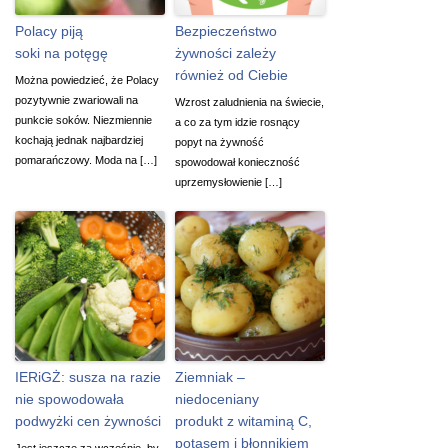
Polacy piją
Bezpieczeństwo
soki na potęgę
żywności zależy
również od Ciebie
Można powiedzieć, że Polacy
pozytywnie zwariowali na
Wzrost zaludnienia na świecie,
punkcie soków. Niezmiennie
a co za tym idzie rosnący
kochają jednak najbardziej
popyt na żywność
pomarańczowy. Moda na […]
spowodował konieczność
uprzemysłowienie […]
IERiGŻ: susza na razie
Ziemniak –
nie spowodowała
niedoceniany
podwyżki cen żywności
produkt z witaminą C,
potasem i błonnikiem
Jest jeszcze za wcześnie, by