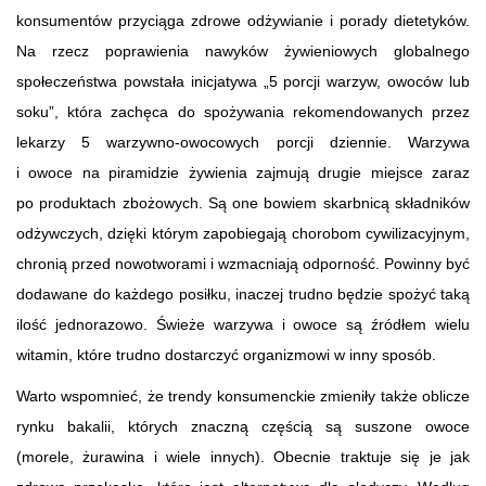
konsumentów przyciąga zdrowe odżywianie i porady dietetyków.
Na rzecz poprawienia nawyków żywieniowych globalnego
społeczeństwa powstała inicjatywa „5 porcji warzyw, owoców lub
soku”, która zachęca do spożywania rekomendowanych przez
lekarzy 5 warzywno-owocowych porcji dziennie. Warzywa
i owoce na piramidzie żywienia zajmują drugie miejsce zaraz
po produktach zbożowych. Są one bowiem skarbnicą składników
odżywczych, dzięki którym zapobiegają chorobom cywilizacyjnym,
chronią przed nowotworami i wzmacniają odporność. Powinny być
dodawane do każdego posiłku, inaczej trudno będzie spożyć taką
ilość jednorazowo. Świeże warzywa i owoce są źródłem wielu
witamin, które trudno dostarczyć organizmowi w inny sposób.
Warto wspomnieć, że trendy konsumenckie zmieniły także oblicze
rynku bakalii, których znaczną częścią są suszone owoce
(morele, żurawina i wiele innych). Obecnie traktuje się je jak