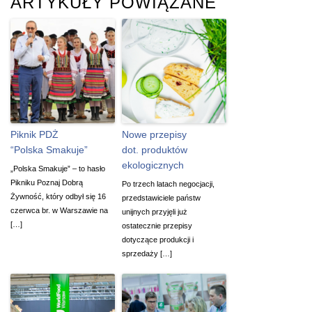
ARTYKUŁY POWIĄZANE
Piknik PDŻ
Nowe przepisy
“Polska Smakuje”
dot. produktów
ekologicznych
„Polska Smakuje” – to hasło
Pikniku Poznaj Dobrą
Po trzech latach negocjacji,
Żywność, który odbył się 16
przedstawiciele państw
czerwca br. w Warszawie na
unijnych przyjęli już
[…]
ostatecznie przepisy
dotyczące produkcji i
sprzedaży […]