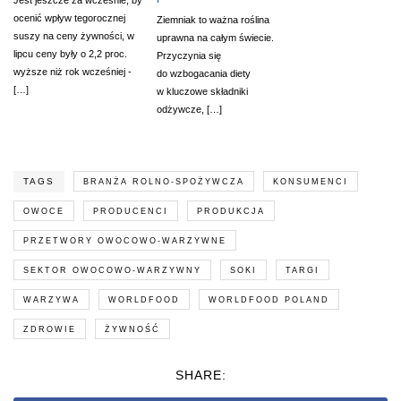
ocenić wpływ tegorocznej
Ziemniak to ważna roślina
suszy na ceny żywności, w
uprawna na całym świecie.
lipcu ceny były o 2,2 proc.
Przyczynia się
wyższe niż rok wcześniej -
do wzbogacania diety
[…]
w kluczowe składniki
odżywcze, […]
TAGS
BRANŻA ROLNO-SPOŻYWCZA
KONSUMENCI
OWOCE
PRODUCENCI
PRODUKCJA
PRZETWORY OWOCOWO-WARZYWNE
SEKTOR OWOCOWO-WARZYWNY
SOKI
TARGI
WARZYWA
WORLDFOOD
WORLDFOOD POLAND
ZDROWIE
ŻYWNOŚĆ
SHARE: