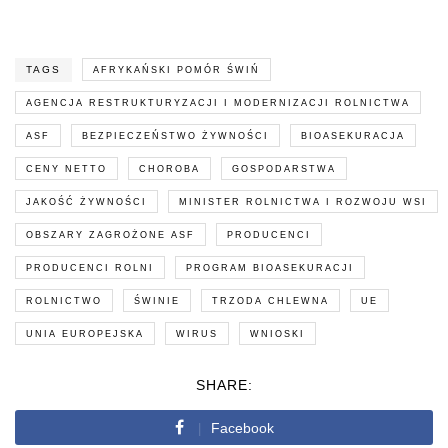
TAGS
AFRYKAŃSKI POMÓR ŚWIŃ
AGENCJA RESTRUKTURYZACJI I MODERNIZACJI ROLNICTWA
ASF
BEZPIECZEŃSTWO ŻYWNOŚCI
BIOASEKURACJA
CENY NETTO
CHOROBA
GOSPODARSTWA
JAKOŚĆ ŻYWNOŚCI
MINISTER ROLNICTWA I ROZWOJU WSI
OBSZARY ZAGROŻONE ASF
PRODUCENCI
PRODUCENCI ROLNI
PROGRAM BIOASEKURACJI
ROLNICTWO
ŚWINIE
TRZODA CHLEWNA
UE
UNIA EUROPEJSKA
WIRUS
WNIOSKI
SHARE:
Facebook