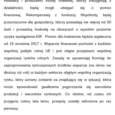
Hodowcy i producenci trzody chlewnej, którzy zrezygnują z
działalności, będą mogli ubiegać się o pomoc
finansową. Rekompensaty z funduszy Wspólnoty, będą
przeznaczone dla gospodarzy, którzy posiadają nie więcej niż 50
świń i prowadzą hodowlę na obszarach o wysokim poziomie
ryzyka wystąpienia ASF. Pomoc dla hodowców będzie wypłacona
od 19 września 2017 r. Wsparcie finansowe pochodzi z budżetu
wspólnej polityki rolnej UE i jest objęte przepisami wspólnej
organizacji rynków rolnych. Zasady te uprawniają Komisję do
zaproponowania tymczasowych środków wsparcia (na okres nie
dłuższy niż rok) w każdym sektorze objętym wspólną organizacją
rynku, który uznany zostanie za znajdujący się w sytuacji, która
może spowodować gwałtowne pogorszenie się warunków
produkcji i warunków rynkowych. Co istotne, od czasu ich
przyjęcia cztery lata temu, przepisy zostały wdrożone po raz
pierwszy.