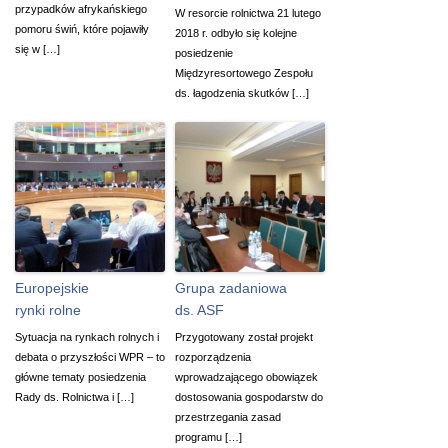
przypadków afrykańskiego
W resorcie rolnictwa 21 lutego
pomoru świń, które pojawiły
2018 r. odbyło się kolejne
się w […]
posiedzenie
Międzyresortowego Zespołu
ds. łagodzenia skutków […]
Europejskie
Grupa zadaniowa
rynki rolne
ds. ASF
Sytuacja na rynkach rolnych i
Przygotowany został projekt
debata o przyszłości WPR – to
rozporządzenia
główne tematy posiedzenia
wprowadzającego obowiązek
Rady ds. Rolnictwa i […]
dostosowania gospodarstw do
przestrzegania zasad
programu […]