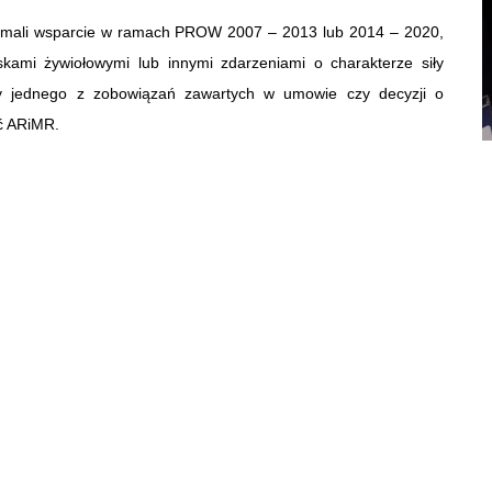
zymali wsparcie w ramach PROW 2007 – 2013 lub 2014 – 2020,
kami żywiołowymi lub innymi zdarzeniami o charakterze siły
by jednego z zobowiązań zawartych w umowie czy decyzji o
ć ARiMR.
erminie, pozwoli ARiMR na całkowite lub częściowe zwolnienie
bowiązań, a w przypadku działań PROW 2007-2013, za zgodą
wykonania.
ć w Oddziale Regionalnym ARiMR właściwym ze względu
niosek zawierający opis sprawy wraz z uzasadnieniem oraz
st już w ich posiadaniu. Wniosek można również złożyć w Biurze
entem może być protokół z oszacowania powstałych szkód,
ściwego wojewodę.
ch wniosków.