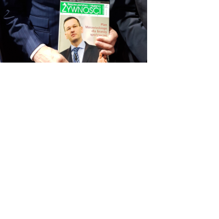
OSTATNIE WPISY
#KUPUJŚWIADOMIE
NA GRILLA – PRODUKT POLSKI
DIETA W LECZENIU WIRUSOWEGO
ZAPALENIA WĄTROBY