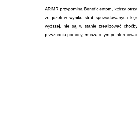
ARiMR przypomina Beneficjentom, którzy otr
że jeżeli w wyniku strat spowodowanych klęs
wyższej, nie są w stanie zrealizować choć
przyznaniu pomocy, muszą o tym poinformowa
Zgłoszenie takiego zdarzenia w odpowiednim t
Beneficjenta z wykonania zaciągniętych zo
Agencji zmianie może ulec również termin ich 
Aby dokonać takiego zgłoszenia należy złoży
na miejsce realizacji operacji pisemny w
niezbędnymi dokumentami, jeżeli Beneficjent je
Powiatowym ARiMR. Takim niezbędnym dokum
sporządzony
przez komisję powołaną w tym celu przez wła
Prosimy, aby nie zwlekać ze złożeniem taki