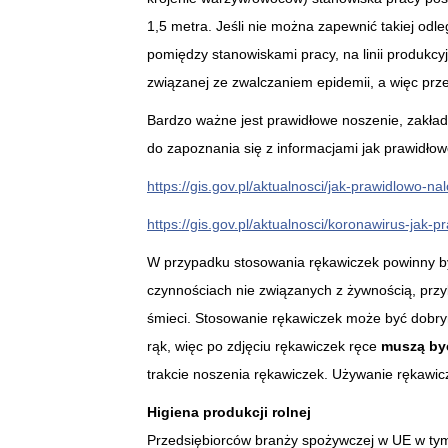
1,5 metra. Jeśli nie można zapewnić takiej od
pomiędzy stanowiskami pracy, na linii produkcy
związanej ze zwalczaniem epidemii, a więc pr
Bardzo ważne jest prawidłowe noszenie, zakła
do zapoznania się z informacjami jak prawidłowo
https://gis.gov.pl/aktualnosci/jak-prawidlowo-n
https://gis.gov.pl/aktualnosci/koronawirus-jak-
W przypadku stosowania rękawiczek powinny by
czynnościach nie związanych z żywnością, przy
śmieci. Stosowanie rękawiczek może być dobry
rąk, więc po zdjęciu rękawiczek ręce
muszą by
trakcie noszenia rękawiczek. Używanie rękawic
Higiena produkcji rolnej
Przedsiębiorców branży spożywczej w UE w tym