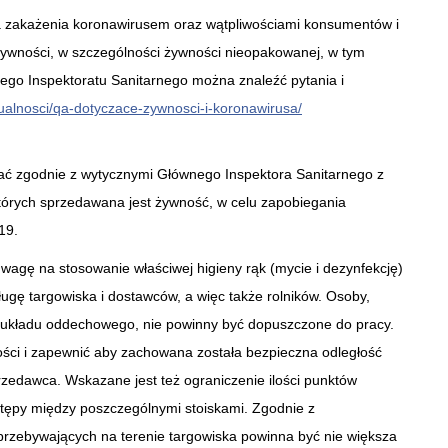
a zakażenia koronawirusem oraz wątpliwościami konsumentów i
ywności, w szczególności żywności nieopakowanej, w tym
ego Inspektoratu Sanitarnego można znaleźć pytania i
ktualnosci/qa-dotyczace-zywnosci-i-koronawirusa/
ać zgodnie z wytycznymi Głównego Inspektora Sanitarnego z
których sprzedawana jest żywność, w celu zapobiegania
19.
wagę na stosowanie właściwej higieny rąk (mycie i dezynfekcję)
ugę targowiska i dostawców, a więc także rolników. Osoby,
 układu oddechowego, nie powinny być dopuszczone do pracy.
ci i zapewnić aby zachowana została bezpieczna odległość
przedawca. Wskazane jest też ograniczenie ilości punktów
stępy między poszczególnymi stoiskami. Zgodnie z
 przebywających na terenie targowiska powinna być nie większa