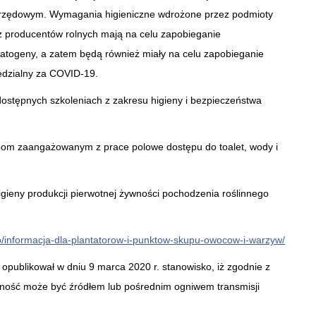
 urzędowym. Wymagania higieniczne wdrożone przez podmioty
ż producentów rolnych mają na celu zapobieganie
patogeny, a zatem będą również miały na celu zapobieganie
edzialny za COVID-19.
 dostępnych szkoleniach z zakresu higieny i bezpieczeństwa
bom zaangażowanym z prace polowe dostępu do toalet, wody i
igieny produkcji pierwotnej żywności pochodzenia roślinnego
wo/informacja-dla-plantatorow-i-punktow-skupu-owocow-i-warzyw/
opublikował w dniu 9 marca 2020 r. stanowisko, iż zgodnie z
ność może być źródłem lub pośrednim ogniwem transmisji