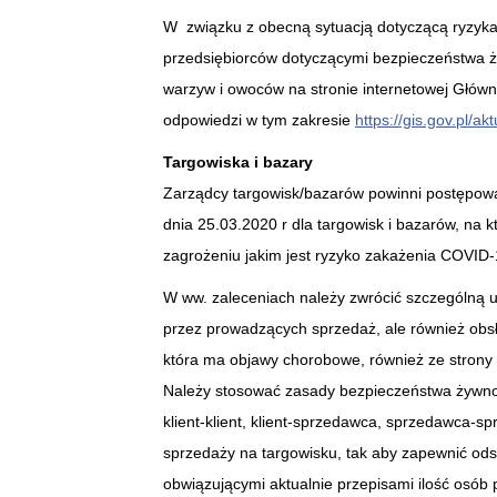
W związku z obecną sytuacją dotyczącą ryzyk
przedsiębiorców dotyczącymi bezpieczeństwa ż
warzyw i owoców na stronie internetowej Główn
odpowiedzi w tym zakresie
https://gis.gov.pl/a
Targowiska i bazary
Zarządcy targowisk/bazarów powinni postępow
dnia 25.03.2020 r dla targowisk i bazarów, na 
zagrożeniu jakim jest ryzyko zakażenia COVID-
W ww. zaleceniach należy zwrócić szczególną u
przez prowadzących sprzedaż, ale również obsł
która ma objawy chorobowe, również ze strony
Należy stosować zasady bezpieczeństwa żywnoś
klient-klient, klient-sprzedawca, sprzedawca-s
sprzedaży na targowisku, tak aby zapewnić od
obwiązującymi aktualnie przepisami ilość osób