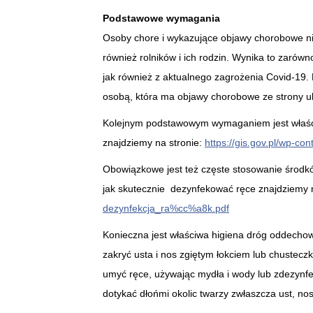
Podstawowe wymagania
Osoby chore i wykazujące objawy chorobowe n
również rolników i ich rodzin. Wynika to zarów
jak również z aktualnego zagrożenia Covid-19. 
osobą, która ma objawy chorobowe ze strony u
Kolejnym podstawowym wymaganiem jest właściw
znajdziemy na stronie:
https://gis.gov.pl/wp-c
Obowiązkowe jest też częste stosowanie środkó
jak skutecznie dezynfekować ręce znajdziemy 
dezynfekcja_ra%cc%a8k.pdf
Konieczna jest właściwa higiena dróg oddechowy
zakryć usta i nos zgiętym łokciem lub chustecz
umyć ręce, używając mydła i wody lub zdezynfe
dotykać dłońmi okolic twarzy zwłaszcza ust, nos