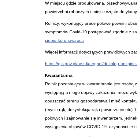
W miejscu gdzie produkowana, przechowywana j
powierzchni roboczych i miejsc często dotykanyc
Rolnicy, wykonujący prace polowe powinni obse
symptomów Covid-19 postępować zgodnie z za
siebie-koronawirusa
Więcej informacji dotyczących prawidłowych z
https://gis.gov.pl/bez-kategorii/dekalog-bezp
Kwarantanna
Rolnik pozostający w kwarantannie jest osobą z
występują u niego objawy zakażenia, może wy
opuszczać terenu gospodarstwa i mieć kontakt
(mycie rąk, dezynfekcja rąk i powierzchni etc)
polowych i zajmowanie się inwentarzem, jedna
wystąpienia objawów COVID-19 czynności te 