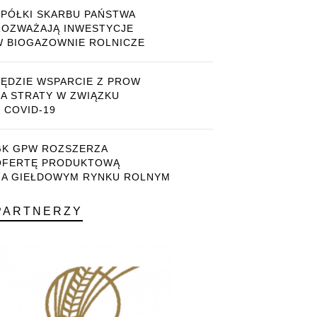
SPÓŁKI SKARBU PAŃSTWA
ROZWAŻAJĄ INWESTYCJE
W BIOGAZOWNIE ROLNICZE
BĘDZIE WSPARCIE Z PROW
ZA STRATY W ZWIĄZKU
 COVID-19
GK GPW ROZSZERZA
OFERTĘ PRODUKTOWĄ
NA GIEŁDOWYM RYNKU ROLNYM
PARTNERZY