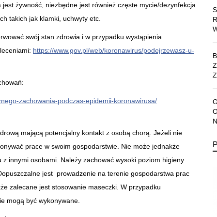
est żywność, niezbędne jest również częste mycie/dezynfekcja
h takich jak klamki, uchwyty etc.
rwować swój stan zdrowia i w przypadku wystąpienia
leceniami:
https://www.gov.pl/web/koronawirus/podejrzewasz-u-
Z
achowań:
iecznego-zachowania-podczas-epidemii-koronawirusa/
drową mającą potencjalny kontakt z osobą chorą. Jeżeli nie
konywać prace w swoim gospodarstwie. Nie może jednakże
u z innymi osobami. Należy zachować wysoki poziom higieny
. Dopuszczalne jest prowadzenie na terenie gospodarstwa prac
kże zalecane jest stosowanie maseczki. W przypadku
nie mogą być wykonywane.