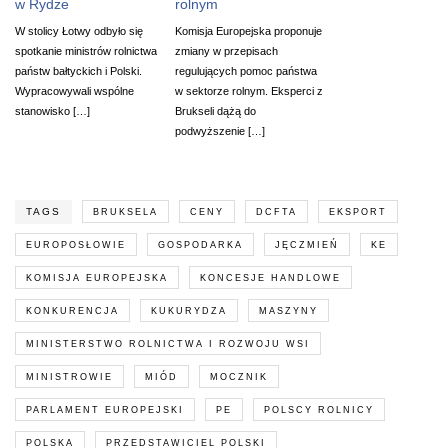
w Rydze
rolnym
W stolicy Łotwy odbyło się
Komisja Europejska proponuje
spotkanie ministrów rolnictwa
zmiany w przepisach
państw bałtyckich i Polski.
regulujących pomoc państwa
Wypracowywali wspólne
w sektorze rolnym. Eksperci z
stanowisko […]
Brukseli dążą do
podwyższenie […]
TAGS
BRUKSELA
CENY
DCFTA
EKSPORT
EUROPOSŁOWIE
GOSPODARKA
JĘCZMIEŃ
KE
KOMISJA EUROPEJSKA
KONCESJE HANDLOWE
KONKURENCJA
KUKURYDZA
MASZYNY
MINISTERSTWO ROLNICTWA I ROZWOJU WSI
MINISTROWIE
MIÓD
MOCZNIK
PARLAMENT EUROPEJSKI
PE
POLSCY ROLNICY
POLSKA
PRZEDSTAWICIEL POLSKI