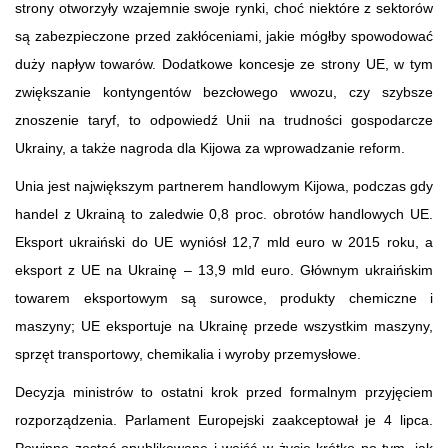
strony otworzyły wzajemnie swoje rynki, choć niektóre z sektorów
są zabezpieczone przed zakłóceniami, jakie mógłby spowodować
duży napływ towarów. Dodatkowe koncesje ze strony UE, w tym
zwiększanie kontyngentów bezcłowego wwozu, czy szybsze
znoszenie taryf, to odpowiedź Unii na trudności gospodarcze
Ukrainy, a także nagroda dla Kijowa za wprowadzanie reform.
Unia jest największym partnerem handlowym Kijowa, podczas gdy
handel z Ukrainą to zaledwie 0,8 proc. obrotów handlowych UE.
Eksport ukraiński do UE wyniósł 12,7 mld euro w 2015 roku, a
eksport z UE na Ukrainę – 13,9 mld euro. Głównym ukraińskim
towarem eksportowym są surowce, produkty chemiczne i
maszyny; UE eksportuje na Ukrainę przede wszystkim maszyny,
sprzęt transportowy, chemikalia i wyroby przemysłowe.
Decyzja ministrów to ostatni krok przed formalnym przyjęciem
rozporządzenia. Parlament Europejski zaakceptował je 4 lipca.
Powinno zostać opublikowane i wejść w życie krótko po tym, jak