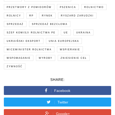
PRZETWORY Z POMIDORÓW
PSZENICA
ROLNICTWO
ROLNICY
RP
RYNEK
RYSZARD ZARUDZKI
SPRZEDAŻ
SPRZEDAŻ BEZCŁOWA
SZEF KOMISJI ROLNICTWA PE
UE
UKRAINA
UKRAIŃSKI EKSPORT
UNIA EUROPEJSKA
WICEMINISTER ROLNICTWA
WSPIERANIE
WSPOMAGANIE
WYROBY
ZNIESIENIE CEŁ
ŻYWNOŚĆ
SHARE:
Facebook
Twitter
Google+