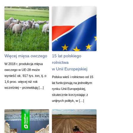
Więcej mięsa owczego
15 lat polskiego
rolnictwa
W 2018 r. produkcja mięsa
w Unii Europejskiej
owczego w UE-28 może
wynieść ok. 917 tys. ton, tj. o
Polska wieś i rolnictwo od 15
1,6 proc. więcej niż rok
lat funkcjonują na jednolitym
wcześniej – przewidują […]
rynku Unii Europejskiej,
skutecznie korzystając z
unijnych polityk, w […]