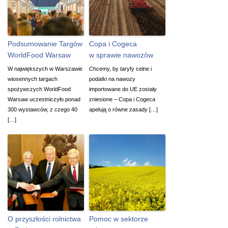
Podsumowanie Targów
Copa i Cogeca
WorldFood Warsaw
w sprawie nawozów
W największych w Warszawie
Chcemy, by taryfy celne i
wiosennych targach
podatki na nawozy
spożywczych WorldFood
importowane do UE zostały
Warsaw uczestniczyło ponad
zniesione – Copa i Cogeca
300 wystawców, z czego 40
apelują o równe zasady […]
[…]
O przyszłości rolnictwa
Pomoc w sektorze