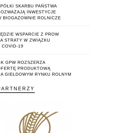
SPÓŁKI SKARBU PAŃSTWA
ROZWAŻAJĄ INWESTYCJE
W BIOGAZOWNIE ROLNICZE
BĘDZIE WSPARCIE Z PROW
ZA STRATY W ZWIĄZKU
 COVID-19
GK GPW ROZSZERZA
OFERTĘ PRODUKTOWĄ
NA GIEŁDOWYM RYNKU ROLNYM
PARTNERZY