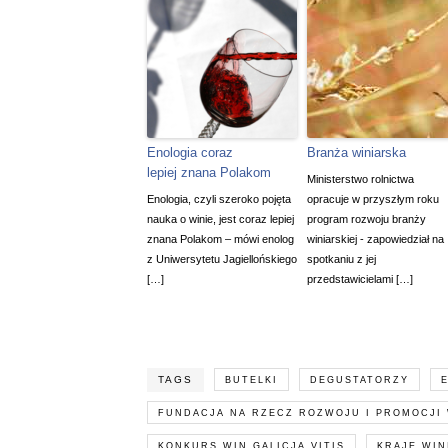
Enologia coraz
Branża winiarska
lepiej znana Polakom
Ministerstwo rolnictwa
Enologia, czyli szeroko pojęta
opracuje w przyszłym roku
nauka o winie, jest coraz lepiej
program rozwoju branży
znana Polakom – mówi enolog
winiarskiej - zapowiedział na
z Uniwersytetu Jagiellońskiego
spotkaniu z jej
[…]
przedstawicielami […]
TAGS
BUTELKI
DEGUSTATORZY
FUNDACJA NA RZECZ ROZWOJU I PROMOCJI 
KONKURS WIN GALICJA VITIS
KRAJE WIN