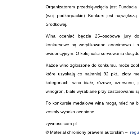
Organizatorem przedsięwzięcia jest Fundacja 
(woj. podkarpackie). Konkurs jest największ
Środkowej.
Wina oceniać będzie 25–osobowe jury doś
konkursowe są weryfikowane anonimowo i s
ewidencyjnym. O kolejności serwowania decyduje
Każde wino zgłoszone do konkursu, może zdob
które uzyskają co najmniej 92 pkt., złoty 
kategoriach: wina białe, różowe, czerwone,
winogron, białe wyrabiane przy zastosowaniu spec
Po konkursie medalowe wina mogą mieć na but
zostały wysoko ocenione.
zywnosc.com.pl
© Materiał chroniony prawem autorskim –
regu