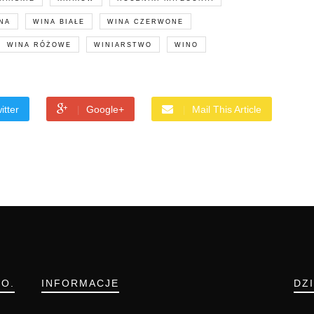
NA
WINA BIAŁE
WINA CZERWONE
WINA RÓŻOWE
WINIARSTWO
WINO
itter
Google+
Mail This Article
.O.
INFORMACJE
DZ