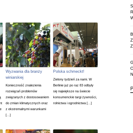
Z
Wyzwania dla branży
Polska schmeckt!
winiarskiej
Zielony tydzień za nami. W
Konieczność znalezienia
Berlinie już po raz 83 odbyły
rozwiązań problemów
się największe na świecie
ą
związanych z dostosowaniem
konsumenckie targi żywności,
nt
do zmian klimatycznych oraz
rolnictwa i ogrodnictwa […]
ie
z ekstremalnymi warunkami
[…]