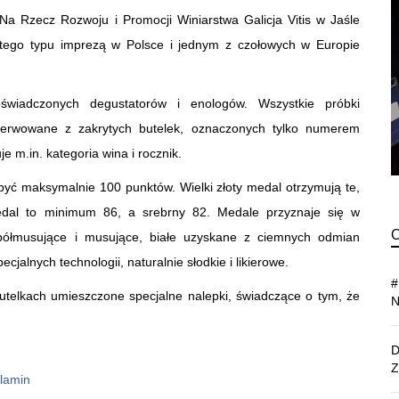
Na Rzecz Rozwoju i Promocji Winiarstwa Galicja Vitis w Jaśle
ą tego typu imprezą w Polsce i jednym z czołowych w Europie
wiadczonych degustatorów i enologów. Wszystkie próbki
erwowane z zakrytych butelek, oznaczonych tylko numerem
 m.in. kategoria wina i rocznik.
yć maksymalnie 100 punktów. Wielki złoty medal otrzymują te,
medal to minimum 86, a srebrny 82. Medale przyznaje się w
 półmusujące i musujące, białe uzyskane z ciemnych odmian
jalnych technologii, naturalnie słodkie i likierowe.
elkach umieszczone specjalne nalepki, świadczące o tym, że
lamin