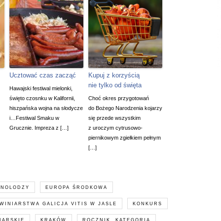
Ucztować czas zacząć
Kupuj z korzyścią
nie tylko od święta
Hawajski festiwal mielonki,
święto czosnku w Kalifornii,
Choć okres przygotowań
hiszpańska wojna na słodycze
do Bożego Narodzenia kojarzy
i…Festiwal Smaku w
się przede wszystkim
Grucznie. Impreza z […]
z uroczym cytrusowo-
piernikowym zgiełkiem pełnym
[…]
ENOLODZY
EUROPA ŚRODKOWA
WINIARSTWA GALICJA VITIS W JASLE
KONKURS
IARSKIE
KRAKÓW
ROCZNIK. KATEGORIA