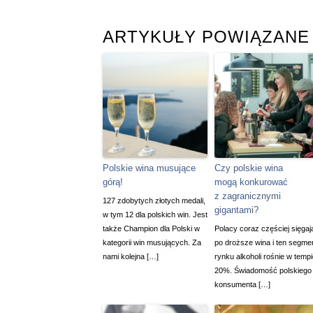
ARTYKUŁY POWIĄZANE
Polskie wina musujące
Czy polskie wina
górą!
mogą konkurować
z zagranicznymi
127 zdobytych złotych medali,
gigantami?
w tym 12 dla polskich win. Jest
także Champion dla Polski w
Polacy coraz częściej sięgaj
kategorii win musujących. Za
po droższe wina i ten segme
nami kolejna […]
rynku alkoholi rośnie w temp
20%. Świadomość polskiego
konsumenta […]