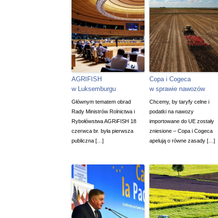
AGRIFISH
Copa i Cogeca
w Luksemburgu
w sprawie nawozów
Głównym tematem obrad
Chcemy, by taryfy celne i
Rady Ministrów Rolnictwa i
podatki na nawozy
Rybołówstwa AGRiFISH 18
importowane do UE zostały
czerwca br. była pierwsza
zniesione – Copa i Cogeca
publiczna […]
apelują o równe zasady […]