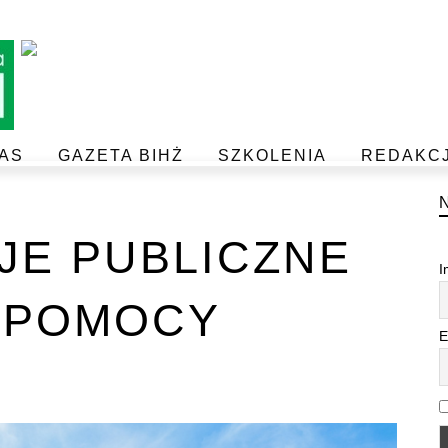
AS
GAZETA BIHŻ
SZKOLENIA
REDAKC
BEZPIECZEŃSTWO I JAKOŚĆ ŻYWNOŚCI
POSTAW NA JAKOŚĆ Z IJHARS
JE PUBLICZNE
I
 POMOCY
E