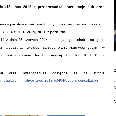
a -19 lipca 2019 r. przeprowadza konsultacje publiczne
omocy państwa w sektorach rolnym i leśnym oraz na obszarach
 C 204 z 01.07.2019, str. 1, z późn. zm.),
14 z dnia 25 czerwca 2014 r. uznającego niektóre kategorie
az na obszarach wiejskich za zgodne z rynkiem wewnętrznym w
 o funkcjonowaniu Unii Europejskiej (Dz. Urz. UE L 193 z
at oraz kwestionariusz dostępne są na stronie
er-regulation/initiatives/ares-2019-534044/public-consultation