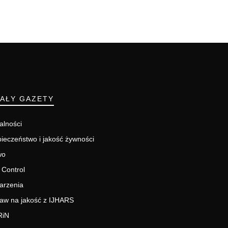
IAŁY GAZETY
alności
ieczeństwo i jakość żywności
wo
 Control
arzenia
aw na jakość z IJHARS
RiN