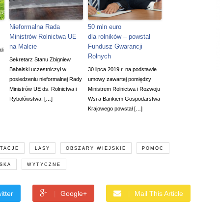
Nieformalna Rada
50 mln euro
Ministrów Rolnictwa UE
dla rolników – powstał
na Malcie
Fundusz Gwarancji
li
Rolnych
Sekretarz Stanu Zbigniew
Babalski uczestniczył w
30 lipca 2019 r. na podstawie
posiedzeniu nieformalnej Rady
umowy zawartej pomiędzy
Ministrów UE ds. Rolnictwa i
Ministrem Rolnictwa i Rozwoju
Rybołówstwa, […]
Wsi a Bankiem Gospodarstwa
Krajowego powstał […]
TACJE
LASY
OBSZARY WIEJSKIE
POMOC
SKA
WYTYCZNE
itter
Google+
Mail This Article