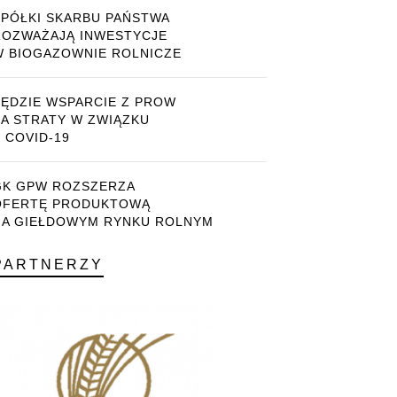
SPÓŁKI SKARBU PAŃSTWA
ROZWAŻAJĄ INWESTYCJE
W BIOGAZOWNIE ROLNICZE
BĘDZIE WSPARCIE Z PROW
ZA STRATY W ZWIĄZKU
 COVID-19
GK GPW ROZSZERZA
OFERTĘ PRODUKTOWĄ
NA GIEŁDOWYM RYNKU ROLNYM
PARTNERZY