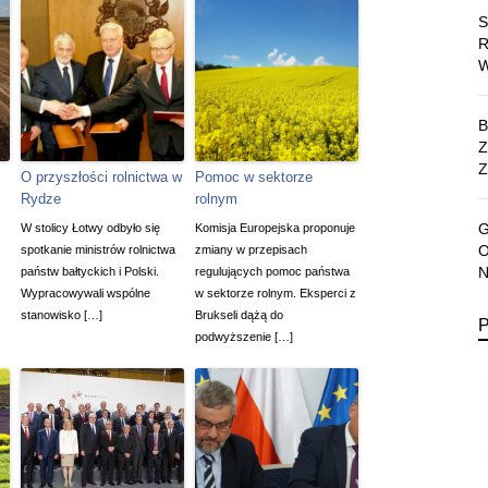
Z
O przyszłości rolnictwa w
Pomoc w sektorze
Rydze
rolnym
W stolicy Łotwy odbyło się
Komisja Europejska proponuje
spotkanie ministrów rolnictwa
zmiany w przepisach
państw bałtyckich i Polski.
regulujących pomoc państwa
Wypracowywali wspólne
w sektorze rolnym. Eksperci z
stanowisko […]
Brukseli dążą do
podwyższenie […]