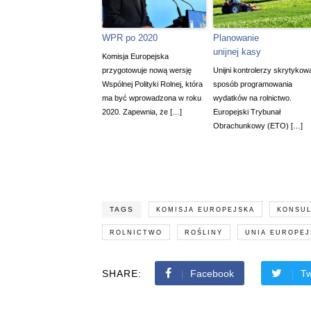
WPR po 2020
Planowanie
unijnej kasy
Komisja Europejska
przygotowuje nową wersję
Unijni kontrolerzy skrytykowa
Wspólnej Polityki Rolnej, która
sposób programowania
ma być wprowadzona w roku
wydatków na rolnictwo.
2020. Zapewnia, że […]
Europejski Trybunał
Obrachunkowy (ETO) […]
TAGS
KOMISJA EUROPEJSKA
KONSUL
ROLNICTWO
ROŚLINY
UNIA EUROPEJ
SHARE:
Facebook
Tw