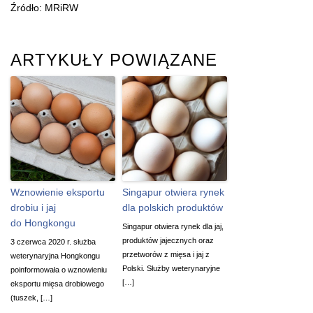
Źródło: MRiRW
ARTYKUŁY POWIĄZANE
Wznowienie eksportu
Singapur otwiera rynek
drobiu i jaj
dla polskich produktów
do Hongkongu
Singapur otwiera rynek dla jaj,
produktów jajecznych oraz
3 czerwca 2020 r. służba
przetworów z mięsa i jaj z
weterynaryjna Hongkongu
Polski. Służby weterynaryjne
poinformowała o wznowieniu
[…]
eksportu mięsa drobiowego
(tuszek, […]