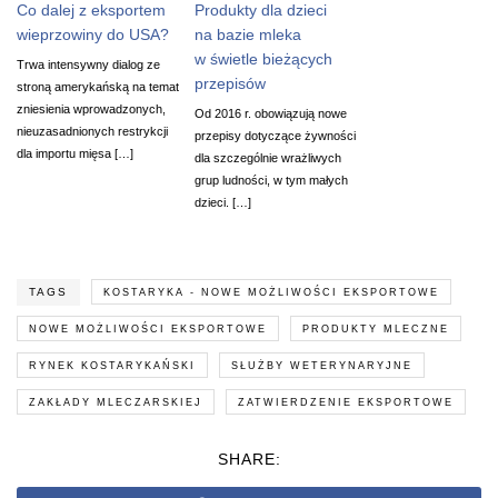
Co dalej z eksportem
Produkty dla dzieci
wieprzowiny do USA?
na bazie mleka
w świetle bieżących
Trwa intensywny dialog ze
przepisów
stroną amerykańską na temat
zniesienia wprowadzonych,
Od 2016 r. obowiązują nowe
nieuzasadnionych restrykcji
przepisy dotyczące żywności
dla importu mięsa […]
dla szczególnie wrażliwych
grup ludności, w tym małych
dzieci. […]
TAGS
KOSTARYKA - NOWE MOŻLIWOŚCI EKSPORTOWE
NOWE MOŻLIWOŚCI EKSPORTOWE
PRODUKTY MLECZNE
RYNEK KOSTARYKAŃSKI
SŁUŻBY WETERYNARYJNE
ZAKŁADY MLECZARSKIEJ
ZATWIERDZENIE EKSPORTOWE
SHARE: