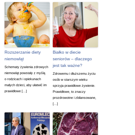
Rozszerzanie diety
Białko w diecie
niemowląt
seniorów – dlaczego
jest tak ważne?
Schematy żywienia zdrowych
niemowląt powstały z myślą
Zdrowemu i dłuższemu życiu
o rodzicach i opiekunach
osób w starszym wieku
małych dzieci, aby ułatwić im
sprzyja prawidłowe żywienie.
prawidłowe […]
Prawidłowe, to znaczy
prozdrowotne i zbilansowane,
[…]