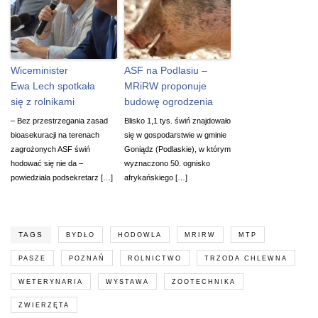
Wiceminister
ASF na Podlasiu –
Ewa Lech spotkała
MRiRW proponuje
się z rolnikami
budowę ogrodzenia
– Bez przestrzegania zasad
Blisko 1,1 tys. świń znajdowało
bioasekuracji na terenach
się w gospodarstwie w gminie
zagrożonych ASF świń
Goniądz (Podlaskie), w którym
hodować się nie da –
wyznaczono 50. ognisko
powiedziała podsekretarz […]
afrykańskiego […]
TAGS
BYDŁO
HODOWLA
MRIRW
MTP
PASZE
POZNAŃ
ROLNICTWO
TRZODA CHLEWNA
WETERYNARIA
WYSTAWA
ZOOTECHNIKA
ZWIERZĘTA