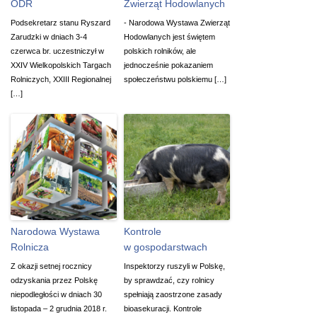
ODR
Zwierząt Hodowlanych
Podsekretarz stanu Ryszard
- Narodowa Wystawa Zwierząt
Zarudzki w dniach 3-4
Hodowlanych jest świętem
czerwca br. uczestniczył w
polskich rolników, ale
XXIV Wielkopolskich Targach
jednocześnie pokazaniem
Rolniczych, XXIII Regionalnej
społeczeństwu polskiemu […]
[…]
Narodowa Wystawa
Kontrole
Rolnicza
w gospodarstwach
Z okazji setnej rocznicy
Inspektorzy ruszyli w Polskę,
odzyskania przez Polskę
by sprawdzać, czy rolnicy
niepodległości w dniach 30
spełniają zaostrzone zasady
listopada – 2 grudnia 2018 r.
bioasekuracji. Kontrole