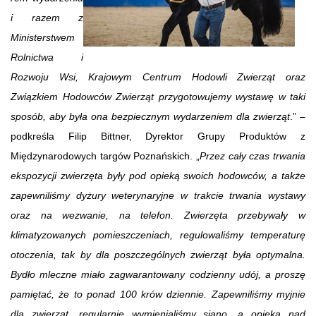
i razem z
Ministerstwem
Rolnictwa i
Rozwoju Wsi, Krajowym Centrum Hodowli Zwierząt oraz
Związkiem Hodowców Zwierząt przygotowujemy wystawę w taki
sposób, aby była ona bezpiecznym wydarzeniem dla zwierząt
.” –
podkreśla Filip Bittner, Dyrektor Grupy Produktów z
Międzynarodowych targów Poznańskich. „
Przez cały czas trwania
ekspozycji zwierzęta były pod opieką swoich hodowców, a także
zapewniliśmy dyżury weterynaryjne w trakcie trwania wystawy
oraz na wezwanie, na telefon. Zwierzęta przebywały w
klimatyzowanych pomieszczeniach, regulowaliśmy temperaturę
otoczenia, tak by dla poszczególnych zwierząt była optymalna.
Bydło mleczne miało zagwarantowany codzienny udój, a proszę
pamiętać, że to ponad 100 krów dziennie. Zapewniliśmy myjnie
dla zwierząt, regularnie wymienialiśmy siano, a opieka nad