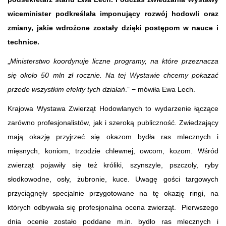
wiceminister podkreślała imponujący rozwój hodowli oraz
zmiany, jakie wdrożone zostały dzięki postępom w nauce i
technice.
„
Ministerstwo koordynuje liczne programy, na które przeznacza
się około 50 mln zł rocznie. Na tej Wystawie chcemy pokazać
przede wszystkim efekty tych działań
.” − mówiła Ewa Lech.
Krajowa Wystawa Zwierząt Hodowlanych to wydarzenie łączące
zarówno profesjonalistów, jak i szeroką publiczność. Zwiedzający
mają okazję przyjrzeć się okazom bydła ras mlecznych i
mięsnych, koniom, trzodzie chlewnej, owcom, kozom. Wśród
zwierząt pojawiły się też króliki, szynszyle, pszczoły, ryby
słodkowodne, osły, żubronie, kuce. Uwagę gości targowych
przyciągnęły specjalnie przygotowane na tę okazję ringi, na
których odbywała się profesjonalna ocena zwierząt. Pierwszego
dnia ocenie zostało poddane m.in. bydło ras mlecznych i