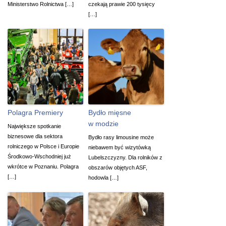
Ministerstwo Rolnictwa […]
czekają prawie 200 tysięcy
[…]
Polagra Premiery
Bydło mięsne
w modzie
Największe spotkanie
biznesowe dla sektora
Bydło rasy limousine może
rolniczego w Polsce i Europie
niebawem być wizytówką
Środkowo-Wschodniej już
Lubelszczyzny. Dla rolników z
wkrótce w Poznaniu. Polagra
obszarów objętych ASF,
[…]
hodowla […]