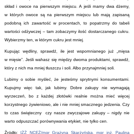
skład i owoce na pierwszym miejscu. A jeśli mamy dwa dżemy,
w których owoce są na pierwszym miejscu lub mają zapisaną
podobną ich zawartość w procentach, to popatrzmy do tabeli
wartości odżywczej – tam zobaczymy ilość dostarczanego cukru.
Wybierzmy ten, w którym cukru jest mniej.
Kupując wędliny, sprawdź, ile jest wspomnianego już „mięsa
w mięsie”. Jeśli wahasz się między dwoma produktami, sprawdź,
który z nich ma mniej tłuszczu i soli. Albo przynajmniej soli.
Lubimy o sobie myśleć, że jesteśmy sprytnymi konsumentami.
Kupujmy więc tak, jak lubimy. Dobre zakupy nie wymagają
wyrzeczeń, bo z każdej złotówki realnie można mieć więcej
korzystnego żywieniowo, ale i nie mniej smacznego jedzenia. Czy
to czas świąteczny czy nasze zwyczajowe zakupy – nigdy nie
warto odpuszczać porównywania etykiet, nie tylko cen.
Źródło:
IŻŻ NCEŻ/mgr Grażyna Skarżyńska, mgr inż. Paulina