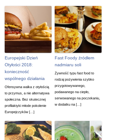
Europejski Dzień
Fast Foody źródłem
Otyłości 2018:
nadmiaru soli
konieczność
Żywność typu fast food to
wspólnego działania
rodzaj pożywienia szybko
przygotowywanego,
Ofensywna walka z otyłością
podawanego na ciepło,
to przymus, a nie alternatywa
serwowanego na poczekaniu,
społeczna. Bez skutecznej
w dodatku na […]
profilaktyki młode pokolenie
Europejczyków […]