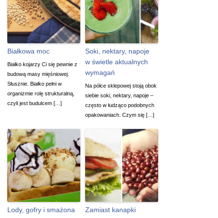
Białkowa moc
Soki, nektary, napoje
w świetle aktualnych
Białko kojarzy Ci się pewnie z
wymagań
budową masy mięśniowej.
Słusznie. Białko pełni w
Na półce sklepowej stoją obok
organizmie rolę strukturalną,
siebie soki, nektary, napoje –
czyli jest budulcem […]
często w łudząco podobnych
opakowaniach. Czym się […]
Lody, gofry i smażona
Zamiast kanapki