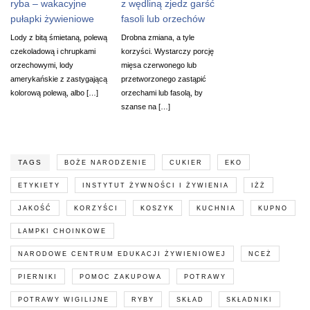
ryba – wakacyjne
z wędliną zjedz garść
pułapki żywieniowe
fasoli lub orzechów
Lody z bitą śmietaną, polewą
Drobna zmiana, a tyle
czekoladową i chrupkami
korzyści. Wystarczy porcję
orzechowymi, lody
mięsa czerwonego lub
amerykańskie z zastygającą
przetworzonego zastąpić
kolorową polewą, albo […]
orzechami lub fasolą, by
szanse na […]
TAGS
BOŻE NARODZENIE
CUKIER
EKO
ETYKIETY
INSTYTUT ŻYWNOŚCI I ŻYWIENIA
IŻŻ
JAKOŚĆ
KORZYŚCI
KOSZYK
KUCHNIA
KUPNO
LAMPKI CHOINKOWE
NARODOWE CENTRUM EDUKACJI ŻYWIENIOWEJ
NCEŻ
PIERNIKI
POMOC ZAKUPOWA
POTRAWY
POTRAWY WIGILIJNE
RYBY
SKŁAD
SKŁADNIKI