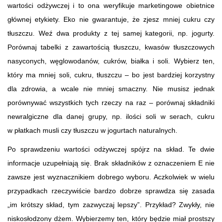
wartości odżywczej i to ona weryfikuje marketingowe obietnice
głównej etykiety. Eko nie gwarantuje, że zjesz mniej cukru czy
tłuszczu. Weź dwa produkty z tej samej kategorii, np. jogurty.
Porównaj tabelki z zawartością tłuszczu, kwasów tłuszczowych
nasyconych, węglowodanów, cukrów, białka i soli. Wybierz ten,
który ma mniej soli, cukru, tłuszczu – bo jest bardziej korzystny
dla zdrowia, a wcale nie mniej smaczny. Nie musisz jednak
porównywać wszystkich tych rzeczy na raz – porównaj składniki
newralgiczne dla danej grupy, np. ilości soli w serach, cukru
w płatkach musli czy tłuszczu w jogurtach naturalnych.
Po sprawdzeniu wartości odżywczej spójrz na skład. Te dwie
informacje uzupełniają się. Brak składników z oznaczeniem E nie
zawsze jest wyznacznikiem dobrego wyboru. Aczkolwiek w wielu
przypadkach rzeczywiście bardzo dobrze sprawdza się zasada
„im krótszy skład, tym zazwyczaj lepszy”. Przykład? Zwykły, nie
niskosłodzony dżem. Wybierzemy ten, który będzie miał prostszy