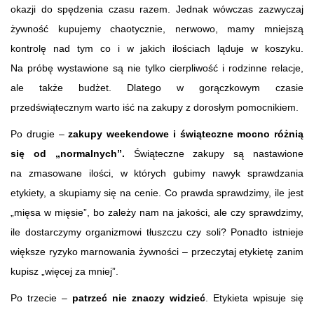
okazji do spędzenia czasu razem. Jednak wówczas zazwyczaj
żywność kupujemy chaotycznie, nerwowo, mamy mniejszą
kontrolę nad tym co i w jakich ilościach ląduje w koszyku.
Na próbę wystawione są nie tylko cierpliwość i rodzinne relacje,
ale także budżet. Dlatego w gorączkowym czasie
przedświątecznym warto iść na zakupy z dorosłym pomocnikiem.
Po drugie –
zakupy weekendowe i świąteczne mocno różnią
się od „normalnych”.
Świąteczne zakupy są nastawione
na zmasowane ilości, w których gubimy nawyk sprawdzania
etykiety, a skupiamy się na cenie. Co prawda sprawdzimy, ile jest
„mięsa w mięsie”, bo zależy nam na jakości, ale czy sprawdzimy,
ile dostarczymy organizmowi tłuszczu czy soli? Ponadto istnieje
większe ryzyko marnowania żywności – przeczytaj etykietę zanim
kupisz „więcej za mniej”.
Po trzecie –
patrzeć nie znaczy widzieć
. Etykieta wpisuje się