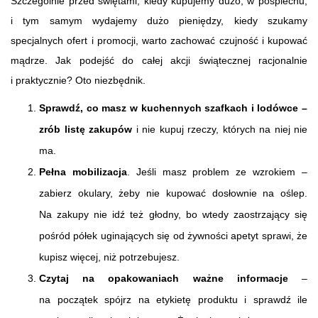
Szczególnie przed świętami, kiedy kupujemy dużo, w pośpiechu,
i tym samym wydajemy dużo pieniędzy, kiedy szukamy
specjalnych ofert i promocji, warto zachować czujność i kupować
mądrze. Jak podejść do całej akcji świątecznej racjonalnie
i praktycznie? Oto niezbędnik.
Sprawdź, co masz w kuchennych szafkach i lodówce –
zrób listę zakupów
i nie kupuj rzeczy, których na niej nie
ma.
Pełna mobilizacja
. Jeśli masz problem ze wzrokiem –
zabierz okulary, żeby nie kupować dosłownie na oślep.
Na zakupy nie idź też głodny, bo wtedy zaostrzający się
pośród półek uginających się od żywności apetyt sprawi, że
kupisz więcej, niż potrzebujesz.
Czytaj na opakowaniach ważne informacje
–
na początek spójrz na etykietę produktu i sprawdź ile