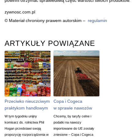
powinni otrzymać sprawiedliwą część wartości swoich produktów.
zywnosc.com.pl
© Materiał chroniony prawem autorskim –
regulamin
ARTYKUŁY POWIĄZANE
Przeciwko nieuczciwym
Copa i Cogeca
praktykom handlowym
w sprawie nawozów
W tym tygodniu unijny
Chcemy, by taryfy celne i
komisarz ds. rolnictwa Phil
podatki na nawozy
Hogan przedstawi swoją
importowane do UE zostały
propozycję rozporządzenia w
zniesione – Copa i Cogeca