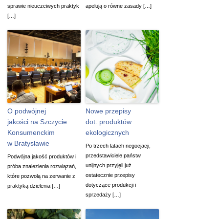
sprawie nieuczciwych praktyk
apelują o równe zasady […]
[…]
O podwójnej
Nowe przepisy
jakości na Szczycie
dot. produktów
Konsumenckim
ekologicznych
w Bratysławie
Po trzech latach negocjacji,
przedstawiciele państw
Podwójna jakość produktów i
unijnych przyjęli już
próba znalezienia rozwiązań,
ostatecznie przepisy
które pozwolą na zerwanie z
dotyczące produkcji i
praktyką dzielenia […]
sprzedaży […]