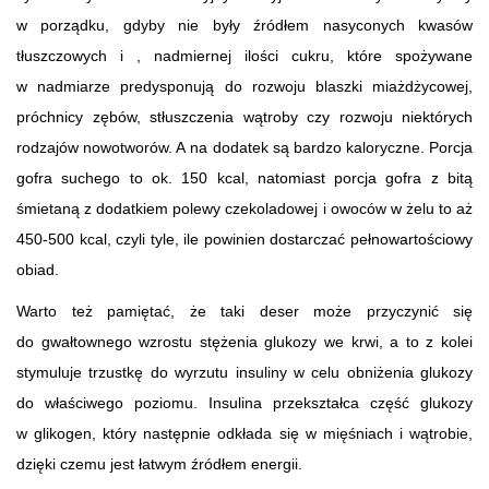
w porządku, gdyby nie były źródłem nasyconych kwasów
tłuszczowych i , nadmiernej ilości cukru, które spożywane
w nadmiarze predysponują do rozwoju blaszki miażdżycowej,
próchnicy zębów, stłuszczenia wątroby czy rozwoju niektórych
rodzajów nowotworów. A na dodatek są bardzo kaloryczne. Porcja
gofra suchego to ok. 150 kcal, natomiast porcja gofra z bitą
śmietaną z dodatkiem polewy czekoladowej i owoców w żelu to aż
450-500 kcal, czyli tyle, ile powinien dostarczać pełnowartościowy
obiad.
Warto też pamiętać, że taki deser może przyczynić się
do gwałtownego wzrostu stężenia glukozy we krwi, a to z kolei
stymuluje trzustkę do wyrzutu insuliny w celu obniżenia glukozy
do właściwego poziomu. Insulina przekształca część glukozy
w glikogen, który następnie odkłada się w mięśniach i wątrobie,
dzięki czemu jest łatwym źródłem energii.