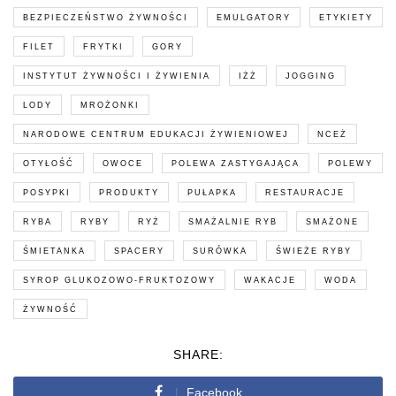
BEZPIECZEŃSTWO ŻYWNOŚCI
EMULGATORY
ETYKIETY
FILET
FRYTKI
GORY
INSTYTUT ŻYWNOŚCI I ŻYWIENIA
IŻŻ
JOGGING
LODY
MROŻONKI
NARODOWE CENTRUM EDUKACJI ŻYWIENIOWEJ
NCEŻ
OTYŁOŚĆ
OWOCE
POLEWA ZASTYGAJĄCA
POLEWY
POSYPKI
PRODUKTY
PUŁAPKA
RESTAURACJE
RYBA
RYBY
RYŻ
SMAŻALNIE RYB
SMAŻONE
ŚMIETANKA
SPACERY
SURÓWKA
ŚWIEŻE RYBY
SYROP GLUKOZOWO-FRUKTOZOWY
WAKACJE
WODA
ŻYWNOŚĆ
SHARE:
Facebook