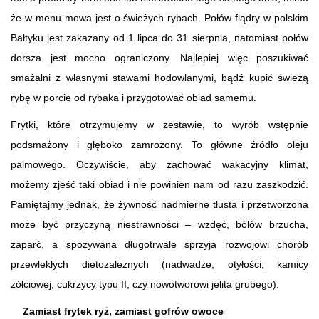
że w menu mowa jest o świeżych rybach. Połów flądry w polskim
Bałtyku jest zakazany od 1 lipca do 31 sierpnia, natomiast połów
dorsza jest mocno ograniczony. Najlepiej więc poszukiwać
smażalni z własnymi stawami hodowlanymi, bądź kupić świeżą
rybę w porcie od rybaka i przygotować obiad samemu.
Frytki, które otrzymujemy w zestawie, to wyrób wstępnie
podsmażony i głęboko zamrożony. To główne źródło oleju
palmowego. Oczywiście, aby zachować wakacyjny klimat,
możemy zjeść taki obiad i nie powinien nam od razu zaszkodzić.
Pamiętajmy jednak, że żywność nadmierne tłusta i przetworzona
może być przyczyną niestrawności – wzdęć, bólów brzucha,
zaparć, a spożywana długotrwale sprzyja rozwojowi chorób
przewlekłych dietozależnych (nadwadze, otyłości, kamicy
żółciowej, cukrzycy typu II, czy nowotworowi jelita grubego).
Zamiast frytek ryż, zamiast gofrów owoce