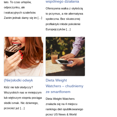
wspólnego działania
lato. To czas urlopów,
odpoczynku, ale
Ofensywna walka z otyłością
i wakacyjnych szaleństw.
to przymus, a nie alternatywa
Zanim jednak damy się im […]
społeczna. Bez skutecznej
profilaktyki młode pokolenie
Europejczyków […]
(Nie)słodki odwyk
Dieta Weight
Watchers – chudniemy
Któż nie lubi słodyczy?
ze smartfonem
Wszystkich nas w mniejszym
lub większym stopniu pociąga
Dieta Weight Watchers
słodki smak. Nic dziwnego,
znalazła się na 4 miejscu
przecież już […]
rankingu diet opublikowanego
przez US News & World