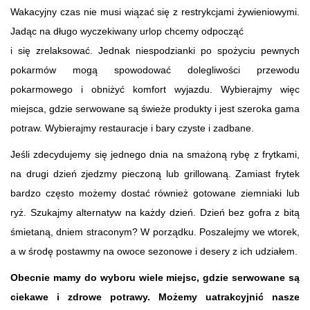
Wakacyjny czas nie musi wiązać się z restrykcjami żywieniowymi.
Jadąc na długo wyczekiwany urlop chcemy odpocząć
i się zrelaksować. Jednak niespodzianki po spożyciu pewnych
pokarmów mogą spowodować dolegliwości przewodu
pokarmowego i obniżyć komfort wyjazdu. Wybierajmy więc
miejsca, gdzie serwowane są świeże produkty i jest szeroka gama
potraw. Wybierajmy restauracje i bary czyste i zadbane.
Jeśli zdecydujemy się jednego dnia na smażoną rybę z frytkami,
na drugi dzień zjedzmy pieczoną lub grillowaną. Zamiast frytek
bardzo często możemy dostać również gotowane ziemniaki lub
ryż. Szukajmy alternatyw na każdy dzień. Dzień bez gofra z bitą
śmietaną, dniem straconym? W porządku. Poszalejmy we wtorek,
a w środę postawmy na owoce sezonowe i desery z ich udziałem.
Obecnie mamy do wyboru wiele miejsc, gdzie serwowane są
ciekawe i zdrowe potrawy. Możemy uatrakcyjnić nasze