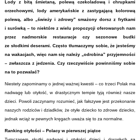
Lody z bitą śmietaną, polewą czekoladową i chrupkami
orzechowymi, lody amerykańskie z zastygającą kolorową
polewą, albo „świeży i zdrowy” smażony dorsz z frytkami
i surówką – to niektóre z wielu propozycji oferowanych nam
przez nadmorskie restauracje czy sezonowe budki
ze słodkimi deserami. Często tłumaczymy sobie, że jesteśmy
na wakacjach, więc nam się należy „odrobina” przyjemności
– zwłaszcza z jedzenia. Czy rzeczywiście powinniśmy sobie
na to pozwalać?
Niestety zapominamy o jednej ważnej kwestii – co trzeci Polak ma
nadwagę lub otyłość, w drastycznym tempie tyją również nasze
dzieci. Powoli zaczynamy rozumieć, jak fałszywe jest przekonanie
naszych rodziców i dziadków, że otyłe dziecko to zdrowe dziecko,
jednak wciąż w pewnych kręgach uważa się to za normalne.
Ranking otyłości – Polacy w pierwszej piątce
Tymczasem skutki nadwagi i otyłości dzieci i dorosłych są