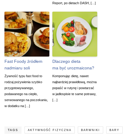
Report, po dietach DASH, […]
Fast Foody źródłem
Dlaczego dieta
nadmiaru soli
ma być urozmaicona?
Żywność typu fast food to
Komponując dietę, nawet
rodzaj pożywienia szybko
najbardziej prawidłową, można
przygotowywanego,
popaść w rutynę i powtarzać
podawanego na ciepło,
w jadłospisie te same potrawy,
serwowanego na poczekaniu,
[…]
w dodatku na […]
TAGS
AKTYWNOŚĆ FIZYCZNA
BARWNIKI
BARY