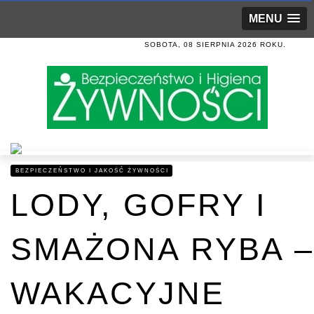
MENU
SOBOTA, 08 SIERPNIA 2026 ROKU.
BEZPIECZEŃSTWO I JAKOŚĆ ŻYWNOŚCI
LODY, GOFRY I
SMAŻONA RYBA –
WAKACYJNE