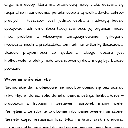
Organizm osoby, która ma prawidłową masę ciała, odżywia się
racjonalnie i różnorodnie, poradzi sobie z tą wielką dawką cukrów
prostych i tłuszczów. Jeśli jednak osoba z nadwagą będzie
spożywać nadmierne ilości takiej żywności, jej organizm może
mieć problem z właściwym zmagazynowaniem glikogenu
i wówczas insulina przekształca ten nadmiar w tkankę tłuszczową.
Uczucie przyjemności ze zjedzenia takiego deseru jest
krótkotrwałe, a efekty mało zróżnicowanej diety mogą być bardzo
poważne.
Wybierajmy świeże ryby
Nadmorskie dania obiadowe nie mogłyby obejść się bez udziału
ryby. Flądra, dorsz, sola, dorada, panga, pstrąg, halibut, łosoś –
propozycji z frytkami i zestawem surówek mamy wiele.
Pamiętajmy, że ryby te to głównie ryby panierowane i smażone.
Niestety część restauracji liczy tylko na łatwy zysk i oferować
może produkty mrożone lub niezłowione tego samego dnia, mimo