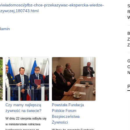
gie/wiadomosci/pfbz-chce-przekazywac-ekspercka-wiedze-
pozywczej,180743.html
lamin
Z
Czy mamy najlepszą
Powstała Fundacja
żywność na świecie?
Polskie Forum
Bezpieczeństwa
W dniu 22 sierpnia odbyła się
Żywności
w ministerstwie rolnictwa