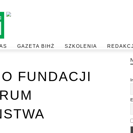
AS
GAZETA BIHŻ
SZKOLENIA
REDAKC
BEZPIECZEŃSTWO I JAKOŚĆ ŻYWNOŚCI
POSTAW NA JAKOŚĆ Z IJHARS
 O FUNDACJI
I
ORUM
E
ŃSTWA