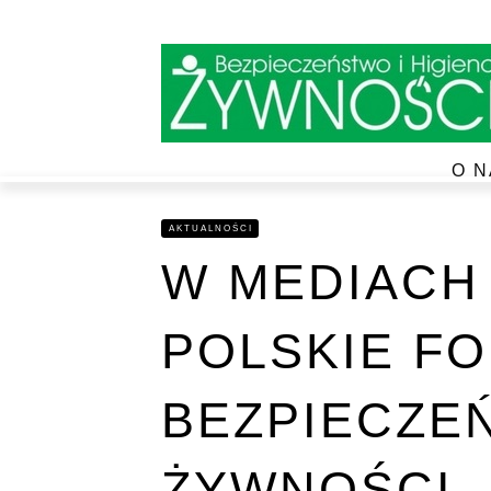
O N
AKTUALNOŚCI
W MEDIACH
POLSKIE F
BEZPIECZE
ŻYWNOŚCI