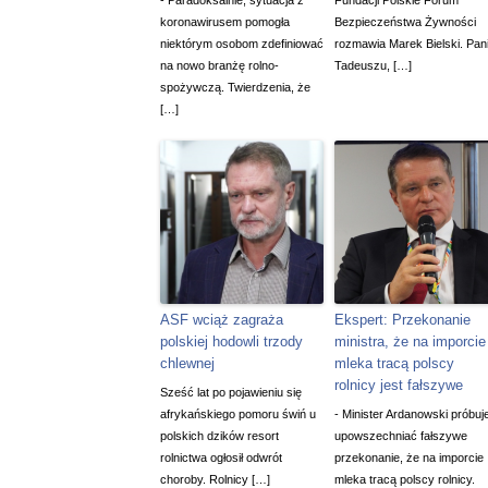
- Paradoksalnie, sytuacja z
Fundacji Polskie Forum
koronawirusem pomogła
Bezpieczeństwa Żywności
niektórym osobom zdefiniować
rozmawia Marek Bielski. Pan
na nowo branżę rolno-
Tadeuszu, […]
spożywczą. Twierdzenia, że
[…]
ASF wciąż zagraża
Ekspert: Przekonanie
polskiej hodowli trzody
ministra, że na imporcie
chlewnej
mleka tracą polscy
rolnicy jest fałszywe
Sześć lat po pojawieniu się
afrykańskiego pomoru świń u
- Minister Ardanowski próbuj
polskich dzików resort
upowszechniać fałszywe
rolnictwa ogłosił odwrót
przekonanie, że na imporcie
choroby. Rolnicy […]
mleka tracą polscy rolnicy.