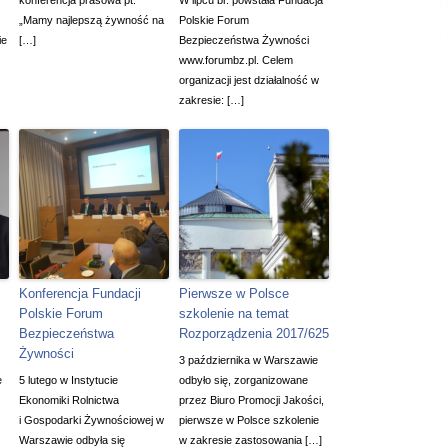
konferencja prasowa pt.
W lipcu br. powstała Fundacja
„Mamy najlepszą żywność na
Polskie Forum
ie
[…]
Bezpieczeństwa Żywności
www.forumbz.pl. Celem
organizacji jest działalność w
zakresie: […]
Konferencja Fundacji
Pierwsze w Polsce
Polskie Forum
szkolenie na temat
Bezpieczeństwa
Rozporządzenia 2017/625
Żywności
3 października w Warszawie
e
5 lutego w Instytucie
odbyło się, zorganizowane
Ekonomiki Rolnictwa
przez Biuro Promocji Jakości,
i Gospodarki Żywnościowej w
pierwsze w Polsce szkolenie
Warszawie odbyła się
w zakresie zastosowania […]