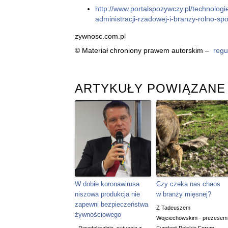
http://www.portalspozywczy.pl/technolo
administracji-rzadowej-i-branzy-rolno-s
zywnosc.com.pl
© Materiał chroniony prawem autorskim –
regu
ARTYKUŁY POWIĄZANE
W dobie koronawirusa
Czy czeka nas chaos
niszowa produkcja nie
w branży mięsnej?
zapewni bezpieczeństwa
Z Tadeuszem
żywnościowego
Wojciechowskim - prezesem