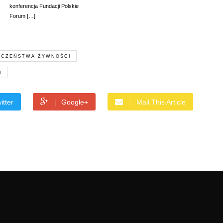
konferencja Fundacji Polskie
Forum […]
ECZEŃSTWA ŻYWNOŚCI
I
itter
Google+
Mail This Article