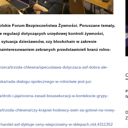
 Polskie Forum Bezpieczeństwa Żywności. Poruszane tematy,
ie regulacji dotyczących urzędowej kontroli żywności,
, sytuacja dzierżawców, czy blockchain w zakresie
zainteresowaniem zebranych przedstawicieli branż rolno-
erzeca/trzoda-chlewna/specustawa-dotyczaca-asf-dobra-ale-
ska/rada-dialogu-spolecznego-w-rolnictwie-jest-juz-
a/drob-i-jaja/ocena-zasad-bioasekuracji-w-kontekscie-grypy-
ca/trzoda-chlewna/czy-krajowi-hodowcy-swin-sa-gotowi-na-nowy-
ws-handel-asf-dyktuje-ceny-wieprzowiny-w-sklepach,nId,4311352