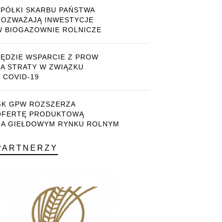
SPÓŁKI SKARBU PAŃSTWA
ROZWAŻAJĄ INWESTYCJE
W BIOGAZOWNIE ROLNICZE
BĘDZIE WSPARCIE Z PROW
ZA STRATY W ZWIĄZKU
 COVID-19
GK GPW ROZSZERZA
OFERTĘ PRODUKTOWĄ
NA GIEŁDOWYM RYNKU ROLNYM
PARTNERZY