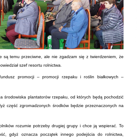
re są temu przeciwne, ale nie zgadzam się z twierdzeniem, że
wiedział szef resortu rolnictwa.
undusz promocji – promocji rzepaku i roślin białkowych –
da środowiska plantatorów rzepaku, od których będą pochodzić
gdyż część zgromadzonych środków będzie przeznaczonych na
lników rozumie potrzeby drugiej grupy i chce ją wspierać. To
ość, gdyż oznacza początek innego podejścia do rolnictwa,