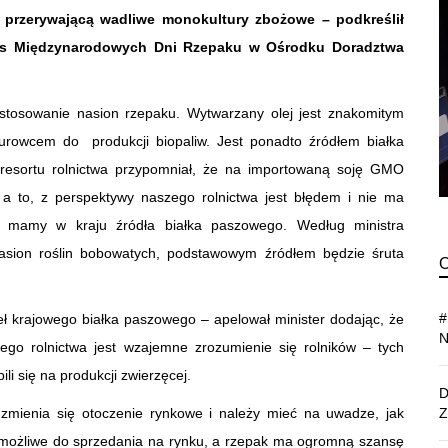
 przerywającą wadliwe monokultury zbożowe – podkreślił
zas Międzynarodowych Dni Rzepaku w Ośrodku Doradztwa
stosowanie nasion rzepaku. Wytwarzany olej jest znakomitym
rowcem do produkcji biopaliw. Jest ponadto źródłem białka
resortu rolnictwa przypomniał, że na importowaną soję GMO
 a to, z perspektywy naszego rolnictwa jest błędem i nie ma
 mamy w kraju źródła białka paszowego. Według ministra
asion roślin bobowatych, podstawowym źródłem będzie śruta
eł krajowego białka paszowego – apelował minister dodając, że
go rolnictwa jest wzajemne zrozumienie się rolników – tych
ili się na produkcji zwierzęcej.
 zmienia się otoczenie rynkowe i należy mieć na uwadze, jak
t możliwe do sprzedania na rynku, a rzepak ma ogromną szansę