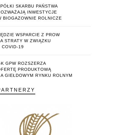
SPÓŁKI SKARBU PAŃSTWA
ROZWAŻAJĄ INWESTYCJE
W BIOGAZOWNIE ROLNICZE
BĘDZIE WSPARCIE Z PROW
ZA STRATY W ZWIĄZKU
 COVID-19
GK GPW ROZSZERZA
OFERTĘ PRODUKTOWĄ
NA GIEŁDOWYM RYNKU ROLNYM
PARTNERZY