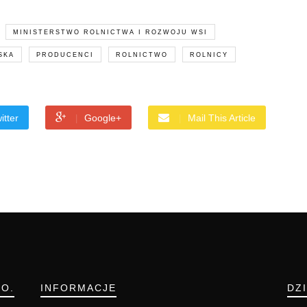
MINISTERSTWO ROLNICTWA I ROZWOJU WSI
SKA
PRODUCENCI
ROLNICTWO
ROLNICY
itter
Google+
Mail This Article
.O.
INFORMACJE
DZ