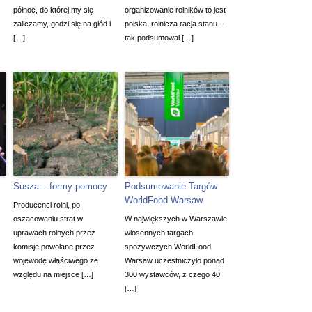
północ, do której my się
organizowanie rolników to jest
zaliczamy, godzi się na głód i
polska, rolnicza racja stanu –
[…]
tak podsumował […]
Susza – formy pomocy
Podsumowanie Targów
WorldFood Warsaw
Producenci rolni, po
oszacowaniu strat w
W największych w Warszawie
uprawach rolnych przez
wiosennych targach
komisje powołane przez
spożywczych WorldFood
wojewodę właściwego ze
Warsaw uczestniczyło ponad
względu na miejsce […]
300 wystawców, z czego 40
[…]