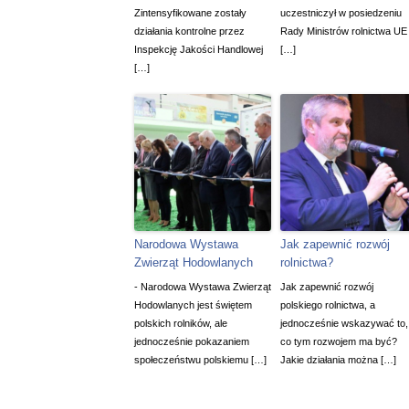
Zintensyfikowane zostały
uczestniczył w posiedzeniu
działania kontrolne przez
Rady Ministrów rolnictwa UE
Inspekcję Jakości Handlowej
[…]
[…]
Narodowa Wystawa
Jak zapewnić rozwój
Zwierząt Hodowlanych
rolnictwa?
- Narodowa Wystawa Zwierząt
Jak zapewnić rozwój
Hodowlanych jest świętem
polskiego rolnictwa, a
polskich rolników, ale
jednocześnie wskazywać to,
jednocześnie pokazaniem
co tym rozwojem ma być?
społeczeństwu polskiemu […]
Jakie działania można […]