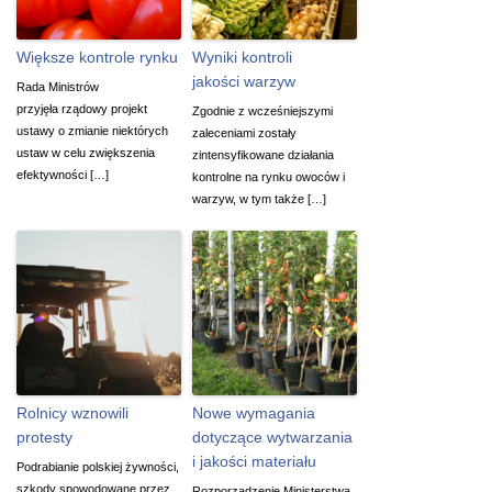
Większe kontrole rynku
Wyniki kontroli
jakości warzyw
Rada Ministrów
przyjęła rządowy projekt
Zgodnie z wcześniejszymi
ustawy o zmianie niektórych
zaleceniami zostały
ustaw w celu zwiększenia
zintensyfikowane działania
efektywności […]
kontrolne na rynku owoców i
warzyw, w tym także […]
Rolnicy wznowili
Nowe wymagania
protesty
dotyczące wytwarzania
i jakości materiału
Podrabianie polskiej żywności,
szkody spowodowane przez
Rozporządzenie Ministerstwa