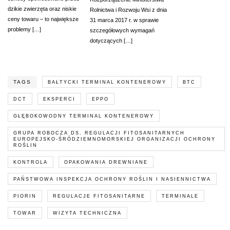
dzikie zwierzęta oraz niskie
Rolnictwa i Rozwoju Wsi z dnia
ceny towaru – to największe
31 marca 2017 r. w sprawie
problemy […]
szczegółowych wymagań
dotyczących […]
TAGS
BAŁTYCKI TERMINAL KONTENEROWY
BTC
DCT
EKSPERCI
EPPO
GŁĘBOKOWODNY TERMINAL KONTENEROWY
GRUPA ROBOCZA DS. REGULACJI FITOSANITARNYCH
EUROPEJSKO-ŚRÓDZIEMNOMORSKIEJ ORGANIZACJI OCHRONY
ROŚLIN
KONTROLA
OPAKOWANIA DREWNIANE
PAŃSTWOWA INSPEKCJA OCHRONY ROŚLIN I NASIENNICTWA
PIORIN
REGULACJE FITOSANITARNE
TERMINALE
TOWAR
WIZYTA TECHNICZNA