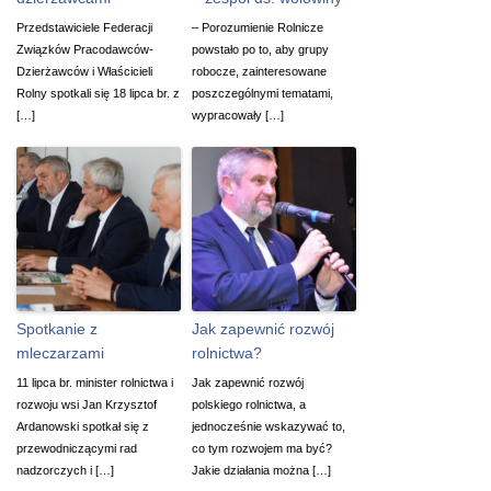
Przedstawiciele Federacji
– Porozumienie Rolnicze
Związków Pracodawców-
powstało po to, aby grupy
Dzierżawców i Właścicieli
robocze, zainteresowane
Rolny spotkali się 18 lipca br. z
poszczególnymi tematami,
[…]
wypracowały […]
Spotkanie z
Jak zapewnić rozwój
mleczarzami
rolnictwa?
11 lipca br. minister rolnictwa i
Jak zapewnić rozwój
rozwoju wsi Jan Krzysztof
polskiego rolnictwa, a
Ardanowski spotkał się z
jednocześnie wskazywać to,
przewodniczącymi rad
co tym rozwojem ma być?
nadzorczych i […]
Jakie działania można […]