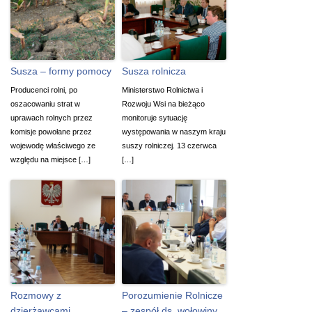
Susza – formy pomocy
Susza rolnicza
Producenci rolni, po
Ministerstwo Rolnictwa i
oszacowaniu strat w
Rozwoju Wsi na bieżąco
uprawach rolnych przez
monitoruje sytuację
komisje powołane przez
występowania w naszym kraju
wojewodę właściwego ze
suszy rolniczej. 13 czerwca
względu na miejsce […]
[…]
Rozmowy z
Porozumienie Rolnicze
dzierżawcami
– zespół ds. wołowiny