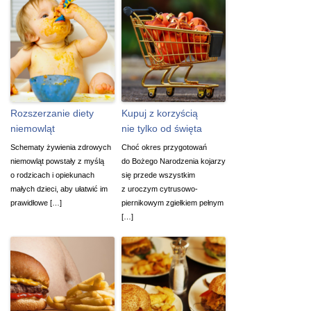
Rozszerzanie diety
Kupuj z korzyścią
niemowląt
nie tylko od święta
Schematy żywienia zdrowych
Choć okres przygotowań
niemowląt powstały z myślą
do Bożego Narodzenia kojarzy
o rodzicach i opiekunach
się przede wszystkim
małych dzieci, aby ułatwić im
z uroczym cytrusowo-
prawidłowe […]
piernikowym zgiełkiem pełnym
[…]