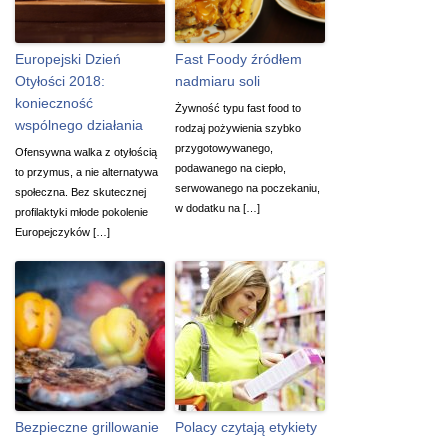
Europejski Dzień
Fast Foody źródłem
Otyłości 2018:
nadmiaru soli
konieczność
Żywność typu fast food to
wspólnego działania
rodzaj pożywienia szybko
przygotowywanego,
Ofensywna walka z otyłością
podawanego na ciepło,
to przymus, a nie alternatywa
serwowanego na poczekaniu,
społeczna. Bez skutecznej
w dodatku na […]
profilaktyki młode pokolenie
Europejczyków […]
Bezpieczne grillowanie
Polacy czytają etykiety