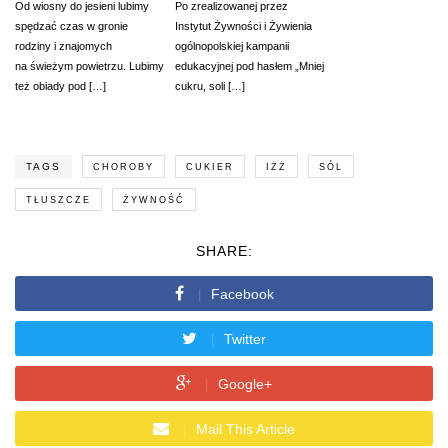
Od wiosny do jesieni lubimy
Po zrealizowanej przez
spędzać czas w gronie
Instytut Żywności i Żywienia
rodziny i znajomych
ogólnopolskiej kampanii
na świeżym powietrzu. Lubimy
edukacyjnej pod hasłem „Mniej
też obiady pod […]
cukru, soli […]
TAGS
CHOROBY
CUKIER
IŻŻ
SÓL
TŁUSZCZE
ŻYWNOŚĆ
SHARE:
Facebook
Twitter
Google+
Mail This Article