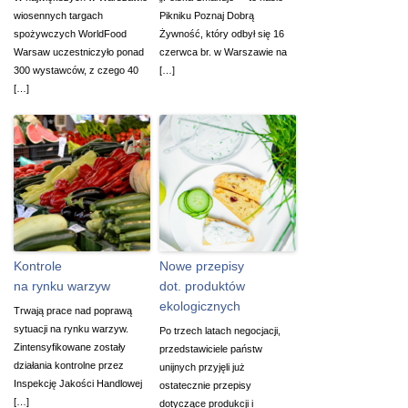
wiosennych targach
Pikniku Poznaj Dobrą
spożywczych WorldFood
Żywność, który odbył się 16
Warsaw uczestniczyło ponad
czerwca br. w Warszawie na
300 wystawców, z czego 40
[…]
[…]
Kontrole
Nowe przepisy
na rynku warzyw
dot. produktów
ekologicznych
Trwają prace nad poprawą
sytuacji na rynku warzyw.
Po trzech latach negocjacji,
Zintensyfikowane zostały
przedstawiciele państw
działania kontrolne przez
unijnych przyjęli już
Inspekcję Jakości Handlowej
ostatecznie przepisy
[…]
dotyczące produkcji i