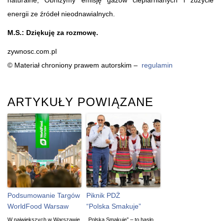
energii ze źródeł nieodnawialnych.
M.S.: Dziękuję za rozmowę.
zywnosc.com.pl
© Materiał chroniony prawem autorskim –
regulamin
ARTYKUŁY POWIĄZANE
Podsumowanie Targów
Piknik PDŻ
WorldFood Warsaw
“Polska Smakuje”
W największych w Warszawie
„Polska Smakuje” – to hasło