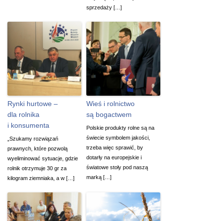
sprzedaży […]
Rynki hurtowe –
Wieś i rolnictwo
dla rolnika
są bogactwem
i konsumenta
Polskie produkty rolne są na
świecie symbolem jakości,
„Szukamy rozwiązań
trzeba więc sprawić, by
prawnych, które pozwolą
dotarły na europejskie i
wyeliminować sytuacje, gdzie
światowe stoły pod naszą
rolnik otrzymuje 30 gr za
marką […]
kilogram ziemniaka, a w […]