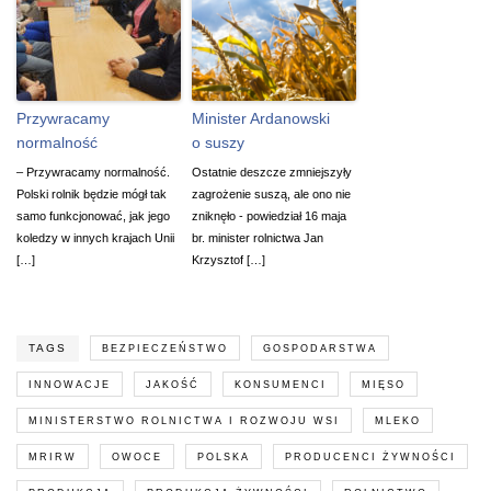
Przywracamy
Minister Ardanowski
normalność
o suszy
– Przywracamy normalność.
Ostatnie deszcze zmniejszyły
Polski rolnik będzie mógł tak
zagrożenie suszą, ale ono nie
samo funkcjonować, jak jego
zniknęło - powiedział 16 maja
koledzy w innych krajach Unii
br. minister rolnictwa Jan
[…]
Krzysztof […]
TAGS
BEZPIECZEŃSTWO
GOSPODARSTWA
INNOWACJE
JAKOŚĆ
KONSUMENCI
MIĘSO
MINISTERSTWO ROLNICTWA I ROZWOJU WSI
MLEKO
MRIRW
OWOCE
POLSKA
PRODUCENCI ŻYWNOŚCI