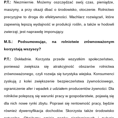
P.T.:
Niezmiernie. Możemy oszczędzać swój czas, pieniądze,
maszyny, a przy okazji dbać o środowisko, otoczenie. Rolnictwo
precyzyjne to droga do efektywności. Wachlarz rozwiązań, które
zapewnią lepszą wydajność w produkcji roślin, a także w hodowli
zwierząt, jest naprawdę imponujący.
M.S.: Podsumowując, na rolnictwie zrównoważonym
korzystają wszyscy?
P.T.:
Dokładnie. Korzysta przede wszystkim społeczeństwo,
ponieważ zwiększa się atrakcyjność obszarów rolnictwa
zrównoważonego, czyli rozwija się turystyka wiejska. Konsumenci
zyskują z kolei zwiększenie bezpieczeństwa żywnościowego,
ograniczenie afer i wpadek z udziałem producentów żywności. Dla
rolników polepszą się warunki pracy w gospodarstwie, pojawią się
dla nich nowe rynki zbytu. Poprawi się rentowność pracy, będzie
również dywersyfikacja dochodów. Skorzysta także środowisko
naturalne, Obniżymy emisję gazów cieplarnianych i zużycie