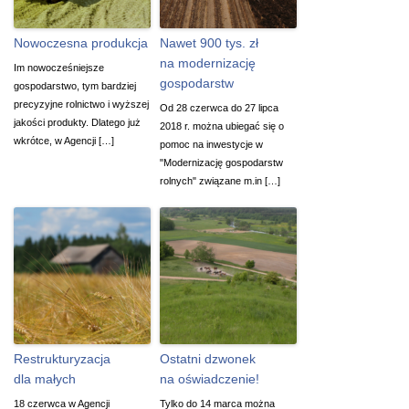
Nowoczesna produkcja
Nawet 900 tys. zł
na modernizację
Im nowocześniejsze
gospodarstw
gospodarstwo, tym bardziej
precyzyjne rolnictwo i wyższej
Od 28 czerwca do 27 lipca
jakości produkty. Dlatego już
2018 r. można ubiegać się o
wkrótce, w Agencji […]
pomoc na inwestycje w
"Modernizację gospodarstw
rolnych" związane m.in […]
Restrukturyzacja
Ostatni dzwonek
dla małych
na oświadczenie!
18 czerwca w Agencji
Tylko do 14 marca można