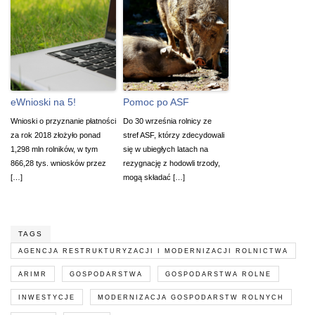
eWnioski na 5!
Pomoc po ASF
Wnioski o przyznanie płatności
Do 30 września rolnicy ze
za rok 2018 złożyło ponad
stref ASF, którzy zdecydowali
1,298 mln rolników, w tym
się w ubiegłych latach na
866,28 tys. wniosków przez
rezygnację z hodowli trzody,
[…]
mogą składać […]
TAGS
AGENCJA RESTRUKTURYZACJI I MODERNIZACJI ROLNICTWA
ARIMR
GOSPODARSTWA
GOSPODARSTWA ROLNE
INWESTYCJE
MODERNIZACJA GOSPODARSTW ROLNYCH