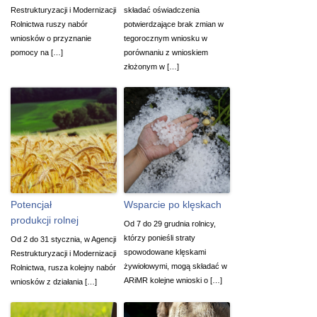
Restrukturyzacji i Modernizacji
składać oświadczenia
Rolnictwa ruszy nabór
potwierdzające brak zmian w
wniosków o przyznanie
tegorocznym wniosku w
pomocy na […]
porównaniu z wnioskiem
złożonym w […]
Potencjał
Wsparcie po klęskach
produkcji rolnej
Od 7 do 29 grudnia rolnicy,
którzy ponieśli straty
Od 2 do 31 stycznia, w Agencji
spowodowane klęskami
Restrukturyzacji i Modernizacji
żywiołowymi, mogą składać w
Rolnictwa, rusza kolejny nabór
ARiMR kolejne wnioski o […]
wniosków z działania […]