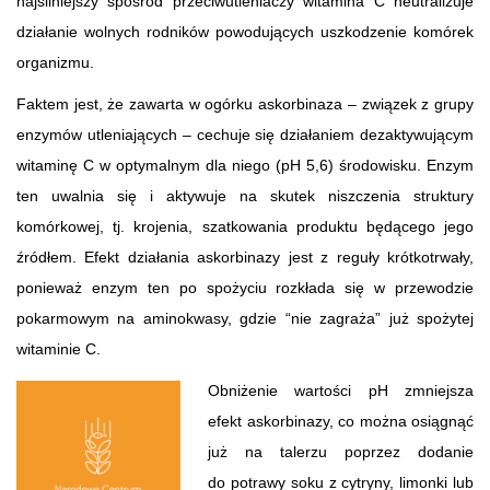
najsilniejszy spośród przeciwutleniaczy witamina C neutralizuje
działanie wolnych rodników powodujących uszkodzenie komórek
organizmu.
Faktem jest, że zawarta w ogórku askorbinaza – związek z grupy
enzymów utleniających – cechuje się działaniem dezaktywującym
witaminę C w optymalnym dla niego (pH 5,6) środowisku. Enzym
ten uwalnia się i aktywuje na skutek niszczenia struktury
komórkowej, tj. krojenia, szatkowania produktu będącego jego
źródłem. Efekt działania askorbinazy jest z reguły krótkotrwały,
ponieważ enzym ten po spożyciu rozkłada się w przewodzie
pokarmowym na aminokwasy, gdzie “nie zagraża” już spożytej
witaminie C.
Obniżenie wartości pH zmniejsza
efekt askorbinazy, co można osiągnąć
już na talerzu poprzez dodanie
do potrawy soku z cytryny, limonki lub