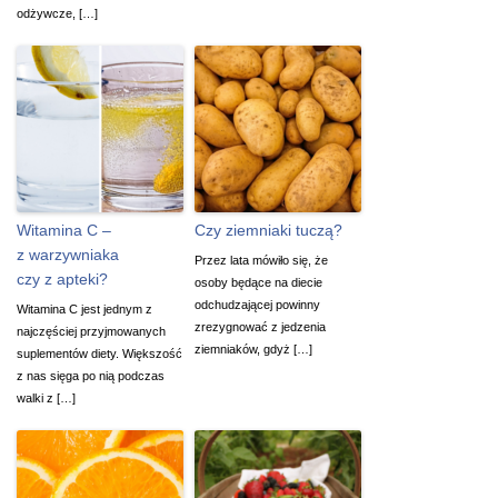
odżywcze, […]
Witamina C –
Czy ziemniaki tuczą?
z warzywniaka
Przez lata mówiło się, że
czy z apteki?
osoby będące na diecie
odchudzającej powinny
Witamina C jest jednym z
zrezygnować z jedzenia
najczęściej przyjmowanych
ziemniaków, gdyż […]
suplementów diety. Większość
z nas sięga po nią podczas
walki z […]