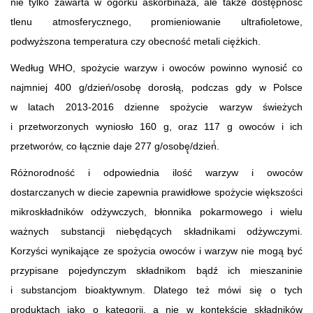
nie tylko zawarta w ogórku askorbinaza, ale także dostępność
tlenu atmosferycznego, promieniowanie ultrafioletowe,
podwyższona temperatura czy obecność metali ciężkich.
Według WHO, spożycie warzyw i owoców powinno wynosić́ co
najmniej 400 g/dzień/osobę
dorosłą, podczas gdy w Polsce
w latach 2013-2016 dzienne spożycie warzyw świeżych
i przetworzonych wyniosło 160 g, oraz 117 g owoców i ich
przetworów, co łącznie daje 277 g/osobę̨/dzień́.
Różnorodność i odpowiednia ilość warzyw i owoców
dostarczanych w diecie zapewnia prawidłowe spożycie większości
mikroskładników odżywczych, błonnika pokarmowego i wielu
ważnych substancji niebędących składnikami odżywczymi.
Korzyści wynikające ze spożycia owoców i warzyw nie mogą być
przypisane pojedynczym składnikom bądź ich mieszaninie
i substancjom bioaktywnym. Dlatego też mówi się o tych
produktach jako o kategorii, a nie w kontekście składników