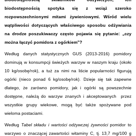
biodostępnością spotyka się z wciąż szeroko
rozpowszechnionymi mitami żywieniowymi. Wśród wielu
wątpliwości dotyczących właściwego sposobu odżywiania
na drodze poszukiwaczy często pojawia się pytanie: „czy
można łączyć pomidora z ogórkiem”?
Według danych statystycznych GUS (2013-2016) pomidory
dominują w konsumpcji świeżych warzyw w naszym kraju (około
10 kg/osobę/rok), a tuż za nimi na liście popularności figurują
ogórki (nieco ponad 6 kg/osobę/rok). Dzieje się tak zapewne
dlatego, że zarówno pomidory, jak i ogórki są powszechnie
dostępne, należą do warzyw znanych i akceptowanych przez
wszystkie grupy wiekowe, mogą być także spożywane pod
wieloma postaciami.
Według
Tabel składu i wartości odżywczej żywności
pomidor to
warzywo o znaczącej zawartości witaminy C, tj. 13,7 mg/100 g