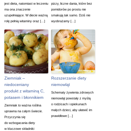
jest dieta, natomiast w leczeniu
pizzy, liczne dania, które bez
ma ona znaczenie
pomidorów po prostu nie
uzupełniające. W diecie ważną
smakują tak samo. Dziś nie
rolę pełnią witaminy oraz […]
wyobrażamy […]
Ziemniak –
Rozszerzanie diety
niedoceniany
niemowląt
produkt z witaminą C,
Schematy żywienia zdrowych
potasem i błonnikiem
niemowląt powstały z myślą
o rodzicach i opiekunach
Ziemniak to ważna roślina
małych dzieci, aby ułatwić im
uprawna na całym świecie.
prawidłowe […]
Przyczynia się
do wzbogacania diety
w kluczowe składniki