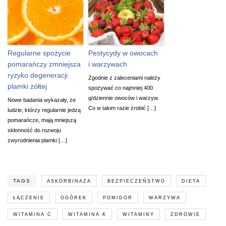
Regularne spożycie
Pestycydy w owocach
pomarańczy zmniejsza
i warzywach
ryzyko degeneracji
Zgodnie z zaleceniami należy
plamki żółtej
spożywać co najmniej 400
g/dziennie owoców i warzyw.
Nowe badania wykazały, że
Co w takim razie zrobić […]
ludzie, którzy regularnie jedzą
pomarańcze, mają mniejszą
skłonność do rozwoju
zwyrodnienia plamki […]
TAGS
ASKORBINAZA
BEZPIECZEŃSTWO
DIETA
ŁĄCZENIE
OGÓREK
POMIDOR
WARZYWA
WITAMINA C
WITAMINA K
WITAMINY
ZDROWIE