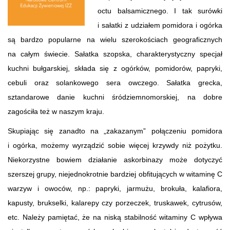
octu balsamicznego. I tak surówki
i sałatki z udziałem pomidora i ogórka
są bardzo popularne na wielu szerokościach geograficznych
na całym świecie. Sałatka szopska, charakterystyczny specjał
kuchni bułgarskiej, składa się z ogórków, pomidorów, papryki,
cebuli oraz solankowego sera owczego. Sałatka grecka,
sztandarowe danie kuchni śródziemnomorskiej, na dobre
zagościła też w naszym kraju.
Skupiając się zanadto na „zakazanym” połączeniu pomidora
i ogórka, możemy wyrządzić sobie więcej krzywdy niż pożytku.
Niekorzystne bowiem działanie askorbinazy może dotyczyć
szerszej grupy, niejednokrotnie bardziej obfitujących w witaminę C
warzyw i owoców, np.: papryki, jarmużu, brokuła, kalafiora,
kapusty, brukselki, kalarepy czy porzeczek, truskawek, cytrusów,
etc. Należy pamiętać, że na niską stabilność witaminy C wpływa