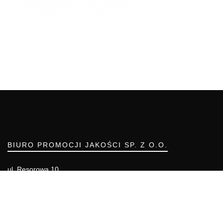
BIURO PROMOCJI JAKOŚCI SP. Z O.O.
ul. Resorowa 10
02-956 WARSZAWA
Telefon: (22) 55 00 700
Telefon komórkowy: 666 855 557