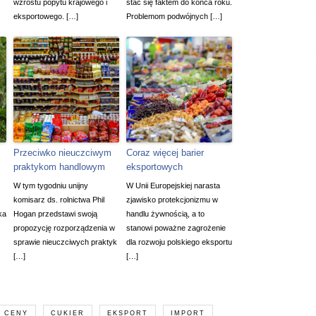
wzrostu popytu krajowego i
stać się faktem do końca roku.
eksportowego. […]
Problemom podwójnych […]
Przeciwko nieuczciwym
Coraz więcej barier
praktykom handlowym
eksportowych
W tym tygodniu unijny
W Unii Europejskiej narasta
komisarz ds. rolnictwa Phil
zjawisko protekcjonizmu w
ka
Hogan przedstawi swoją
handlu żywnością, a to
propozycję rozporządzenia w
stanowi poważne zagrożenie
sprawie nieuczciwych praktyk
dla rozwoju polskiego eksportu
[…]
[…]
CENY
CUKIER
EKSPORT
IMPORT