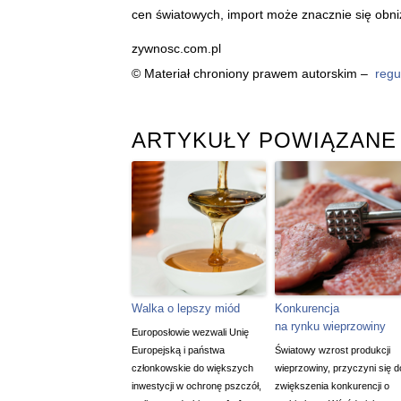
cen światowych, import może znacznie się obni
zywnosc.com.pl
© Materiał chroniony prawem autorskim –
regu
ARTYKUŁY POWIĄZANE
Walka o lepszy miód
Konkurencja
na rynku wieprzowiny
Europosłowie wezwali Unię
Europejską i państwa
Światowy wzrost produkcji
członkowskie do większych
wieprzowiny, przyczyni się d
inwestycji w ochronę pszczół,
zwiększenia konkurencji o