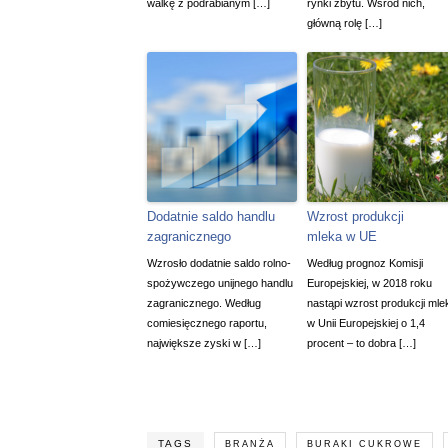
walkę z podrabianym […]
rynki zbytu. Wśród nich,
główną rolę […]
Dodatnie saldo handlu
Wzrost produkcji
zagranicznego
mleka w UE
Wzrosło dodatnie saldo rolno-
Według prognoz Komisji
spożywczego unijnego handlu
Europejskiej, w 2018 roku
zagranicznego. Według
nastąpi wzrost produkcji mle
comiesięcznego raportu,
w Unii Europejskiej o 1,4
największe zyski w […]
procent – to dobra […]
TAGS
BRANŻA
BURAKI CUKROWE