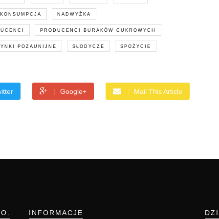
KONSUMPCJA
NADWYŻKA
UCENCI
PRODUCENCI BURAKÓW CUKROWYCH
YNKI POZAUNIJNE
SŁODYCZE
SPOŻYCIE
itter
Google+
Mail This Article
.O.
INFORMACJE
DZ