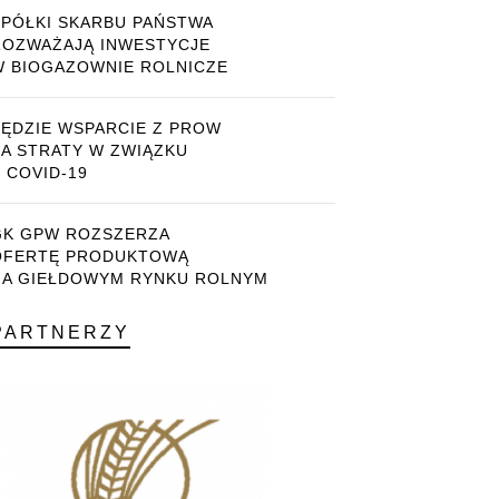
SPÓŁKI SKARBU PAŃSTWA
ROZWAŻAJĄ INWESTYCJE
W BIOGAZOWNIE ROLNICZE
BĘDZIE WSPARCIE Z PROW
ZA STRATY W ZWIĄZKU
 COVID-19
GK GPW ROZSZERZA
OFERTĘ PRODUKTOWĄ
NA GIEŁDOWYM RYNKU ROLNYM
PARTNERZY