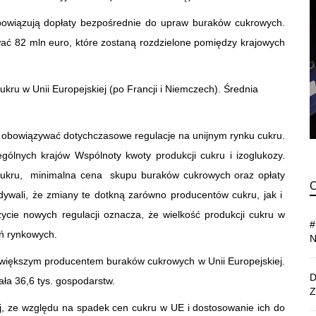
bowiązują dopłaty bezpośrednie do upraw buraków cukrowych.
wać 82 mln euro, które zostaną rozdzielone pomiędzy krajowych
kru w Unii Europejskiej (po Francji i Niemczech). Średnia
y obowiązywać dotychczasowe regulacje na unijnym rynku cukru.
gólnych krajów Wspólnoty kwoty produkcji cukru i izoglukozy.
 cukru, minimalna cena skupu buraków cukrowych oraz opłaty
idywali, że zmiany te dotkną zarówno producentów cukru, jak i
cie nowych regulacji oznacza, że wielkość produkcji cukru w
ń rynkowych.
największym producentem buraków cukrowych w Unii Europejskiej.
a 36,6 tys. gospodarstw.
j, ze względu na spadek cen cukru w UE i dostosowanie ich do