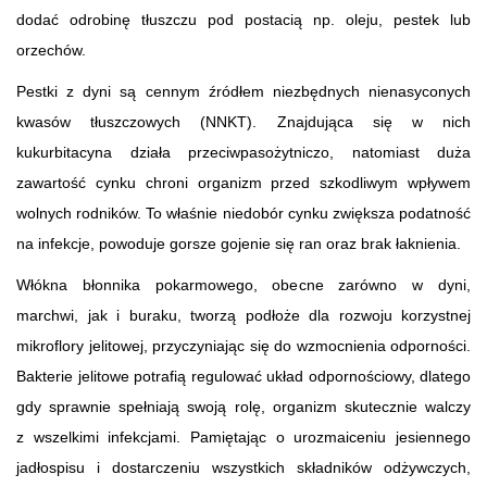
dodać odrobinę tłuszczu pod postacią np. oleju, pestek lub
orzechów.
Pestki z dyni są cennym źródłem niezbędnych nienasyconych
kwasów tłuszczowych (NNKT). Znajdująca się w nich
kukurbitacyna działa przeciwpasożytniczo, natomiast duża
zawartość cynku chroni organizm przed szkodliwym wpływem
wolnych rodników. To właśnie niedobór cynku zwiększa podatność
na infekcje, powoduje gorsze gojenie się ran oraz brak łaknienia.
Włókna błonnika pokarmowego, obecne zarówno w dyni,
marchwi, jak i buraku, tworzą podłoże dla rozwoju korzystnej
mikroflory jelitowej, przyczyniając się do wzmocnienia odporności.
Bakterie jelitowe potrafią regulować układ odpornościowy, dlatego
gdy sprawnie spełniają swoją rolę, organizm skutecznie walczy
z wszelkimi infekcjami. Pamiętając o urozmaiceniu jesiennego
jadłospisu i dostarczeniu wszystkich składników odżywczych,