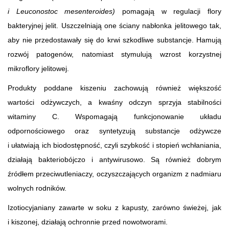
i Leuconostoc mesenteroides)
pomagają w regulacji flory
bakteryjnej jelit. Uszczelniają one ściany nabłonka jelitowego tak,
aby nie przedostawały się do krwi szkodliwe substancje. Hamują
rozwój patogenów, natomiast stymulują wzrost korzystnej
mikroflory jelitowej.
Produkty poddane kiszeniu zachowują również większość
wartości odżywczych, a kwaśny odczyn sprzyja stabilności
witaminy C. Wspomagają funkcjonowanie układu
odpornościowego oraz syntetyzują substancje odżywcze
i ułatwiają ich biodostępność, czyli szybkość i stopień wchłaniania,
działają bakteriobójczo i antywirusowo. Są również dobrym
źródłem przeciwutleniaczy, oczyszczających organizm z nadmiaru
wolnych rodników.
Izotiocyjaniany zawarte w soku z kapusty, zarówno świeżej, jak
i kiszonej, działają ochronnie przed nowotworami.