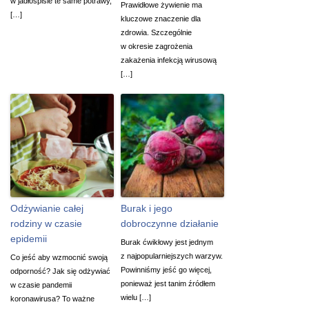
w jadłospisie te same potrawy,
Prawidłowe żywienie ma
[…]
kluczowe znaczenie dla
zdrowia. Szczególnie
w okresie zagrożenia
zakażenia infekcją wirusową
[…]
Odżywianie całej
Burak i jego
rodziny w czasie
dobroczynne działanie
epidemii
Burak ćwikłowy jest jednym
z najpopularniejszych warzyw.
Co jeść aby wzmocnić swoją
Powinniśmy jeść go więcej,
odporność? Jak się odżywiać
ponieważ jest tanim źródłem
w czasie pandemii
wielu […]
koronawirusa? To ważne