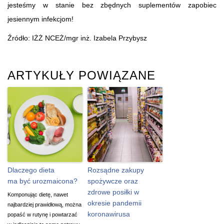
jesteśmy w stanie bez zbędnych suplementów zapobiec
jesiennym infekcjom!
Źródło: IŻŻ NCEŻ/mgr inż. Izabela Przybysz
ARTYKUŁY POWIĄZANE
Dlaczego dieta
Rozsądne zakupy
ma być urozmaicona?
spożywcze oraz
zdrowe posiłki w
Komponując dietę, nawet
okresie pandemii
najbardziej prawidłową, można
koronawirusa
popaść w rutynę i powtarzać