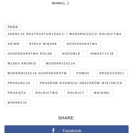
terminu […]
TAGS
AGENCJA RESTRUKTURYZACJI I MODERNIZACJI ROLNICTWA
ARIMR
BYDŁO MIĘSNE
GOSPODARSTWA
GOSPODARSTWA ROLNE
HODOWLE
INWESTYCJE
MLEKO KROWIE
MODERNIZACJA
MODERNIZACJA GOSPODARSTW
POMOC
PRODUCENCI
PRODUKCJA
PROGRAM ROZWOJU OBSZARÓW WIEJSKICH
PROSIĘTA
ROLNICTWO
ROLNICY
WNIOSKI
WSPARCIE
SHARE:
Facebook