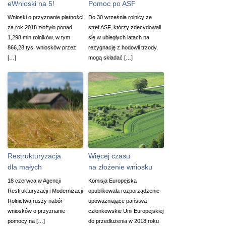
eWnioski na 5!
Pomoc po ASF
Wnioski o przyznanie płatności
Do 30 września rolnicy ze
za rok 2018 złożyło ponad
stref ASF, którzy zdecydowali
1,298 mln rolników, w tym
się w ubiegłych latach na
866,28 tys. wniosków przez
rezygnację z hodowli trzody,
[…]
mogą składać […]
Restrukturyzacja
Więcej czasu
dla małych
na złożenie wniosku
18 czerwca w Agencji
Komisja Europejska
Restrukturyzacji i Modernizacji
opublikowała rozporządzenie
Rolnictwa ruszy nabór
upoważniające państwa
wniosków o przyznanie
członkowskie Unii Europejskiej
pomocy na […]
do przedłużenia w 2018 roku