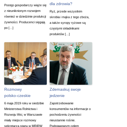
dla zdrowia?
Postęp gospodarczy wiąże się
z nieuniknionym rozwojem
Ryż, przede wszystkim
również w dziedzinie produkcji
skrobia i mąka z tego zboża,
żywności. Producenci sięgają
a także syropy ryżowe są
po […]
częstymi składnikami
produktów […]
Rozmowy
Zdemaskuj swoje
polsko-czeskie
jedzenie
6 maja 2019 roku w siedzibie
Zapotrzebowanie
Ministerstwa Rolnictwa i
konsumentów na informacje o
Rozwoju Wsi, w Warszawie
pochodzeniu żywności
miały miejsce rozmowy
nieustannie rośnie.
sekretarza stanu w MRiRW
Podstawowym celem