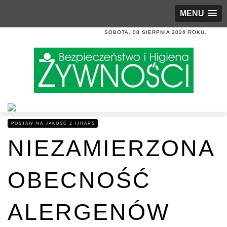
MENU
SOBOTA, 08 SIERPNIA 2026 ROKU.
POSTAW NA JAKOŚĆ Z IJHARS
NIEZAMIERZONA
OBECNOŚĆ
ALERGENÓW