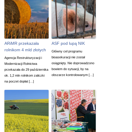
ARiMR przekazała
ASF pod lupą NIK
rolnikom 4 mld złotych
Główny cel programu
bioasekuracji nie został
Agencja Restrukturyzacji i
osiągnięty. Nie doprowadzono
Modernizacji Rolnictwa
bowiem do sytuacji, by na
przekazała do 29 października
obszarze kontrolowanym […]
ok. 1,2 mln rolnikom zaliczki
na poczet dopłat […]