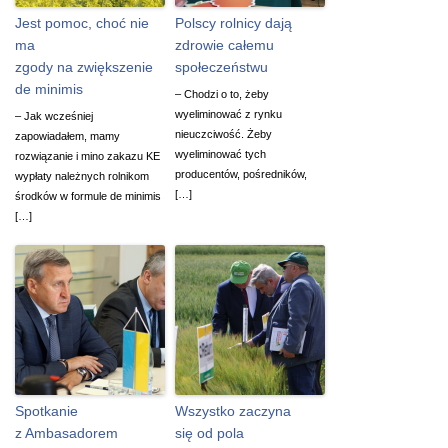
Jest pomoc, choć nie
Polscy rolnicy dają
ma
zdrowie całemu
zgody na zwiększenie
społeczeństwu
de minimis
– Chodzi o to, żeby
wyeliminować z rynku
– Jak wcześniej
nieuczciwość. Żeby
zapowiadałem, mamy
wyeliminować tych
rozwiązanie i mino zakazu KE
producentów, pośredników,
wypłaty należnych rolnikom
[…]
środków w formule de minimis
[…]
Spotkanie
Wszystko zaczyna
z Ambasadorem
się od pola