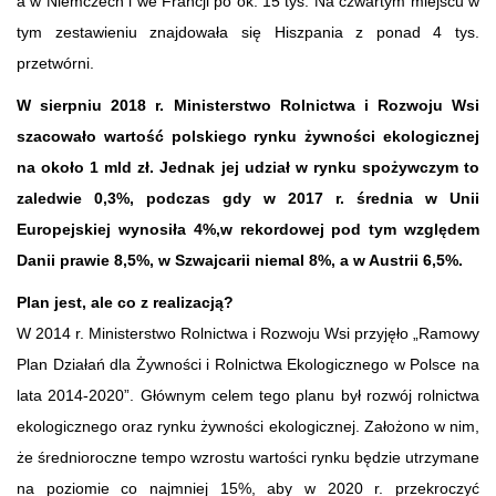
a w Niemczech i we Francji po ok. 15 tys. Na czwartym miejscu w
tym zestawieniu znajdowała się Hiszpania z ponad 4 tys.
przetwórni.
W sierpniu 2018 r. Ministerstwo Rolnictwa i Rozwoju Wsi
szacowało wartość polskiego rynku żywności ekologicznej
na około 1 mld zł. Jednak jej udział w rynku spożywczym to
zaledwie 0,3%, podczas gdy w 2017 r. średnia w Unii
Europejskiej wynosiła 4%,w rekordowej pod tym względem
Danii prawie 8,5%, w Szwajcarii niemal 8%, a w Austrii 6,5%.
Plan jest, ale co z realizacją?
W 2014 r. Ministerstwo Rolnictwa i Rozwoju Wsi przyjęło „Ramowy
Plan Działań dla Żywności i Rolnictwa Ekologicznego w Polsce na
lata 2014-2020”. Głównym celem tego planu był rozwój rolnictwa
ekologicznego oraz rynku żywności ekologicznej. Założono w nim,
że średnioroczne tempo wzrostu wartości rynku będzie utrzymane
na poziomie co najmniej 15%, aby w 2020 r. przekroczyć