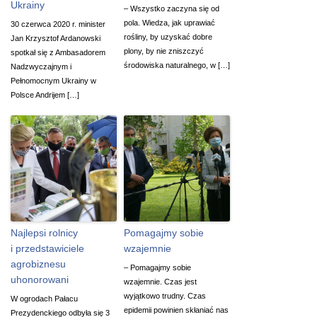
Ukrainy
– Wszystko zaczyna się od
pola. Wiedza, jak uprawiać
30 czerwca 2020 r. minister
rośliny, by uzyskać dobre
Jan Krzysztof Ardanowski
plony, by nie zniszczyć
spotkał się z Ambasadorem
środowiska naturalnego, w […]
Nadzwyczajnym i
Pełnomocnym Ukrainy w
Polsce Andrijem […]
Najlepsi rolnicy
Pomagajmy sobie
i przedstawiciele
wzajemnie
agrobiznesu
– Pomagajmy sobie
uhonorowani
wzajemnie. Czas jest
wyjątkowo trudny. Czas
W ogrodach Pałacu
epidemii powinien skłaniać nas
Prezydenckiego odbyła się 3