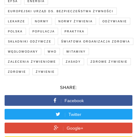
EFSA
ENERGIA
EUROPEJSKI URZĄD DS. BEZPIECZEŃSTWA ŻYWNOŚCI
LEKARZE
NORMY
NORMY ŻYWIENIA
ODŻYWIANIE
POLSKA
POPULACJA
PRAKTYKA
SKŁADNIKI ODŻYWCZE
ŚWIATOWA ORGANIZACJA ZDROWIA
WĘGLOWODANY
WHO
WITAMINY
ZALECENIA ŻYWIENIOWE
ZASADY
ZDROWE ŻYWIENIE
ZDROWIE
ŻYWIENIE
SHARE:
Facebook
Twitter
Google+