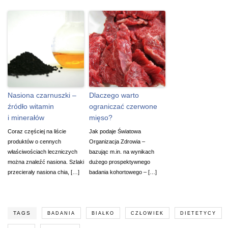
Nasiona czarnuszki –
Dlaczego warto
źródło witamin
ograniczać czerwone
i minerałów
mięso?
Coraz częściej na liście
Jak podaje Światowa
produktów o cennych
Organizacja Zdrowia –
właściwościach leczniczych
bazując m.in. na wynikach
można znaleźć nasiona. Szlaki
dużego prospektywnego
przecierały nasiona chia, […]
badania kohortowego – […]
TAGS
BADANIA
BIAŁKO
CZŁOWIEK
DIETETYCY