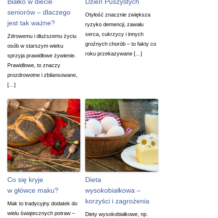
Białko w diecie
Dzień Puszystych
seniorów – dlaczego
Otyłość znacznie zwiększa
jest tak ważne?
ryzyko demencji, zawału
serca, cukrzycy i innych
Zdrowemu i dłuższemu życiu
groźnych chorób – to fakty co
osób w starszym wieku
roku przekazywane […]
sprzyja prawidłowe żywienie.
Prawidłowe, to znaczy
prozdrowotne i zbilansowane,
[…]
Co się kryje
Dieta
w główce maku?
wysokobiałkowa –
korzyści i zagrożenia
Mak to tradycyjny dodatek do
wielu świątecznych potraw –
Diety wysokobiałkowe, np.