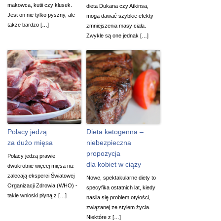
makowca, kutii czy klusek.
dieta Dukana czy Atkinsa,
Jest on nie tylko pyszny, ale
mogą dawać szybkie efekty
także bardzo […]
zmniejszenia masy ciała.
Zwykle są one jednak […]
Polacy jedzą
Dieta ketogenna –
za dużo mięsa
niebezpieczna
propozycja
Polacy jedzą prawie
dla kobiet w ciąży
dwukrotnie więcej mięsa niż
zalecają eksperci Światowej
Nowe, spektakularne diety to
Organizacji Zdrowia (WHO) -
specyfika ostatnich lat, kiedy
takie wnioski płyną z […]
nasila się problem otyłości,
związanej ze stylem życia.
Niektóre z […]