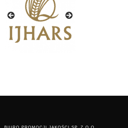
BIURO PROMOCJI JAKOŚCI SP. Z O.O.