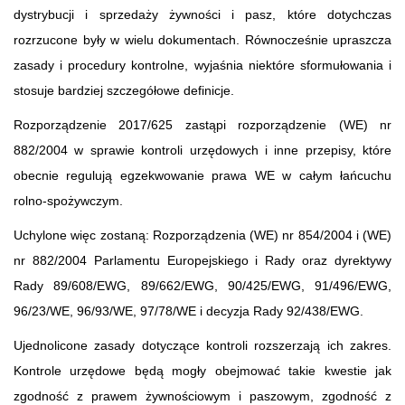
dystrybucji i sprzedaży żywności i pasz, które dotychczas
rozrzucone były w wielu dokumentach. Równocześnie upraszcza
zasady i procedury kontrolne, wyjaśnia niektóre sformułowania i
stosuje bardziej szczegółowe definicje.
Rozporządzenie 2017/625 zastąpi rozporządzenie (WE) nr
882/2004 w sprawie kontroli urzędowych i inne przepisy, które
obecnie regulują egzekwowanie prawa WE w całym łańcuchu
rolno-spożywczym.
Uchylone więc zostaną: Rozporządzenia (WE) nr 854/2004 i (WE)
nr 882/2004 Parlamentu Europejskiego i Rady oraz dyrektywy
Rady 89/608/EWG, 89/662/EWG, 90/425/EWG, 91/496/EWG,
96/23/WE, 96/93/WE, 97/78/WE i decyzja Rady 92/438/EWG.
Ujednolicone zasady dotyczące kontroli rozszerzają ich zakres.
Kontrole urzędowe będą mogły obejmować takie kwestie jak
zgodność z prawem żywnościowym i paszowym, zgodność z