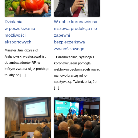
Działania
W dobie koronawirusa
w poszukiwaniu
niszowa produkcja nie
możliwości
zapewni
eksportowych
bezpieczeństwa
żywnościowego
Minister Jan Krzysztof
Ardanowski wystosował list
- Paradoksalnie, sytuacja z
do ambasadorów RP, w
koronawirusem pomogła
którym zwraca się z prośbą o
niektórym osobom zdefiniować
to, aby na […]
na nowo branżę rolno-
spożywczą. Twierdzenia, że
[…]