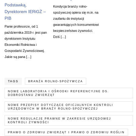
Podstawką,
Kondycja branży rolno-
Dyrektorem IERiGŻ –
spożywczej opiera się m.in. na
PIB
zaufaniu do instytucji
gwarantujących konsumentowi
Panie profesorze, od 1
bezpieczeństwo żywności.
października 2019 r. jest pan
Dziś […]
dyrektorem Instytutu
Ekonomiki Rolnictwa i
Gospodarki Żywnościowej.
Jakie są pana […]
TAGS
BRANŻA ROLNO-SPOŻYWCZA
NOWE LABORATORIA I OŚRODKI REFERENCYJNE DS.
DOBROSTANU ZWIERZĄT
NOWE PRZEPISY DOTYCZĄCE OFICJALNYCH KONTROLI
URZĘDOWYCH W BRANŻY ROLNO-SPOŻYWCZEJ
NOWE REGULACJE PRAWNE W ZAKRESIE URZĘDOWEJ
KONTROLI ŻYWNOŚCI
PRAWO O ZDROWIU ZWIERZĄT I PRAWO O ZDROWIU ROŚLIN