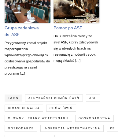
Grupa zadaniowa
Pomoc po ASF
ds. ASF
Do 30 września rolnicy ze
stref ASF, którzy zdecydowali
Przygotowany został projekt
się w ubiegłych latach na
rozporządzenia
rezygnację z hodowli trzody,
wprowadzającego obowiązek
mogą składać […]
dostosowania gospodarstw do
przestrzegania zasad
programu […]
TAGS
AFRYKAŃSKI POMÓR ŚWIŃ
ASF
BIOASEKURACJA
CHÓW ŚWIŃ
GŁOWNY LEKARZ WETERYNARII
GOSPODARSTWA
GOSPODARZE
INSPEKCJA WETERYNARYJNA
KE