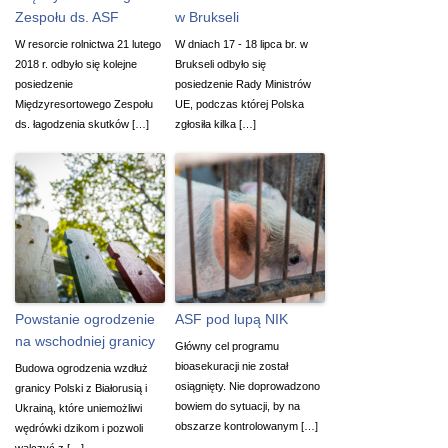
Zespołu ds. ASF
w Brukseli
W resorcie rolnictwa 21 lutego
W dniach 17 - 18 lipca br. w
2018 r. odbyło się kolejne
Brukseli odbyło się
posiedzenie
posiedzenie Rady Ministrów
Międzyresortowego Zespołu
UE, podczas której Polska
ds. łagodzenia skutków […]
zgłosiła kilka […]
Powstanie ogrodzenie
ASF pod lupą NIK
na wschodniej granicy
Główny cel programu
bioasekuracji nie został
Budowa ogrodzenia wzdłuż
osiągnięty. Nie doprowadzono
granicy Polski z Białorusią i
bowiem do sytuacji, by na
Ukrainą, które uniemożliwi
obszarze kontrolowanym […]
wędrówki dzikom i pozwoli
walczyć z […]