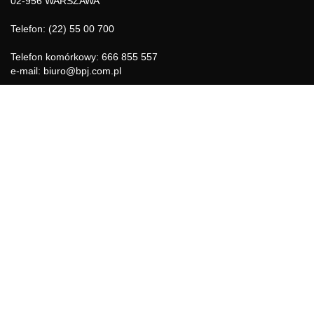
02-956 WARSZAWA
Telefon: (22) 55 00 700
Telefon komórkowy: 666 855 557
e-mail: biuro@bpj.com.pl
NIP: 951-21-36-084
REGON: 015897725
INFORMACJE
Regulamin
Polityka Cookies
DZIAŁY GAZETY
Aktualności