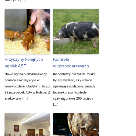
Przyczyny kolejnych
Kontrole
ognisk ASF
w gospodarstwach
Nowe ognisko afrykańskiego
Inspektorzy ruszyli w Polskę,
pomoru świń wykryte w
by sprawdzać, czy rolnicy
województwie lubelskim. To już
spełniają zaostrzone zasady
99 przypadek ASF w Polsce. Z
bioasekuracji. Kontrole
analizy tzw. […]
czekają prawie 200 tysięcy
[…]