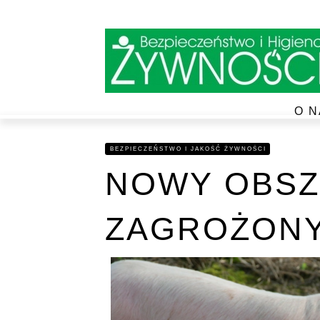
O N
BEZPIECZEŃSTWO I JAKOŚĆ ŻYWNOŚCI
NOWY OBS
ZAGROŻONY