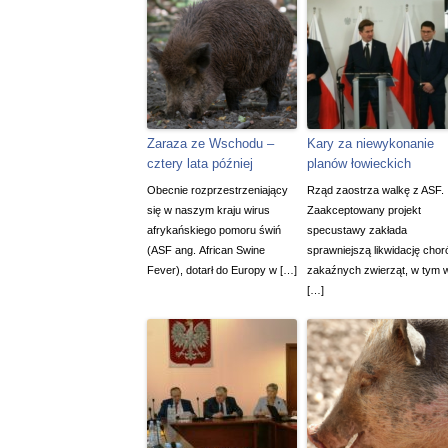
Zaraza ze Wschodu –
Kary za niewykonanie
cztery lata później
planów łowieckich
Obecnie rozprzestrzeniający
Rząd zaostrza walkę z ASF.
się w naszym kraju wirus
Zaakceptowany projekt
afrykańskiego pomoru świń
specustawy zakłada
(ASF ang. African Swine
sprawniejszą likwidację chor
Fever), dotarł do Europy w […]
zakaźnych zwierząt, w tym 
[…]