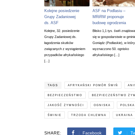
Kolejne posiedzenie
ASF na Podlasiu –
Grupy Zadaniowej
MRiRW proponuje
ds. ASF
budowę ogrodzenia
Kolejne, 32. posiedzenie
Blisko 1,1 tys. świń znajdowa
Grupy Zadaniowej ds.
się w gospodarstwie w gmini
łagodzenia skutków
Goniądz (Podlaskie), w któr
związanych z wystąpieniem
wyznaczono 50. ognisko
przypadków afrykańskiego
afrykańskiego […]
[…]
TAGS
AFRYKAŃSKI POMÓR ŚWIŃ
ANI
BEZPIECZEŃSTWO
BEZPIECZEŃSTWO ŻY
JAKOŚĆ ŻYWNOŚCI
OGNISKA
POLSKA
ŚWINIE
TRZODA CHLEWNA
UKRAINA
SHARE:
Facebook
Tw