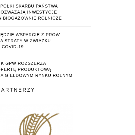
SPÓŁKI SKARBU PAŃSTWA
ROZWAŻAJĄ INWESTYCJE
W BIOGAZOWNIE ROLNICZE
BĘDZIE WSPARCIE Z PROW
ZA STRATY W ZWIĄZKU
 COVID-19
GK GPW ROZSZERZA
OFERTĘ PRODUKTOWĄ
NA GIEŁDOWYM RYNKU ROLNYM
PARTNERZY