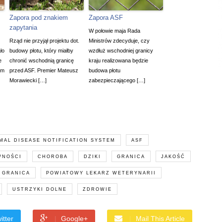
Zapora pod znakiem
Zapora ASF
zapytania
W połowie maja Rada
Rząd nie przyjął projektu dot.
Ministrów zdecyduje, czy
ło
budowy płotu, który miałby
wzdłuż wschodniej granicy
e
chronić wschodnią granicę
kraju realizowana będzie
ym
przed ASF. Premier Mateusz
budowa płotu
Morawiecki […]
zabezpieczającego […]
MAL DISEASE NOTIFICATION SYSTEM
ASF
WNOŚCI
CHOROBA
DZIKI
GRANICA
JAKOŚĆ
 GRANICA
POWIATOWY LEKARZ WETERYNARII
USTRZYKI DOLNE
ZDROWIE
itter
Google+
Mail This Article