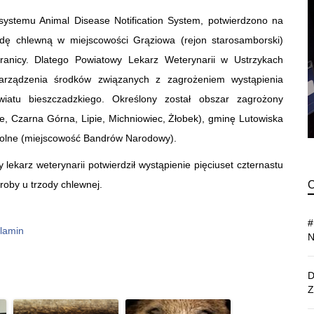
 systemu Animal Disease Notification System, potwierdzono na
odę chlewną w miejscowości Grąziowa (rejon starosamborski)
ranicy. Dlatego Powiatowy Lekarz Weterynarii w Ustrzykach
arządzenia środków związanych z zagrożeniem wystąpienia
iatu bieszczadzkiego. Określony został obszar zagrożony
e, Czarna Górna, Lipie, Michniowiec, Żłobek), gminę Lutowiska
Dolne (miejscowość Bandrów Narodowy).
ekarz weterynarii potwierdził wystąpienie pięciuset czternastu
roby u trzody chlewnej.
lamin