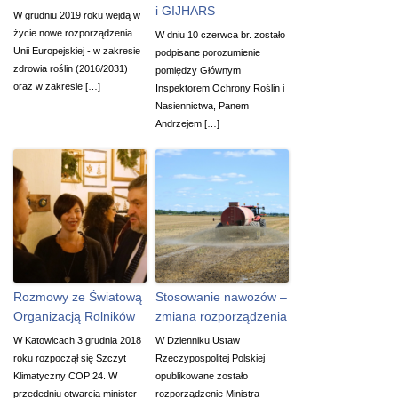
i GIJHARS
W grudniu 2019 roku wejdą w
życie nowe rozporządzenia
W dniu 10 czerwca br. zostało
Unii Europejskiej - w zakresie
podpisane porozumienie
zdrowia roślin (2016/2031)
pomiędzy Głównym
oraz w zakresie […]
Inspektorem Ochrony Roślin i
Nasiennictwa, Panem
Andrzejem […]
Rozmowy ze Światową
Stosowanie nawozów –
Organizacją Rolników
zmiana rozporządzenia
W Katowicach 3 grudnia 2018
W Dzienniku Ustaw
roku rozpoczął się Szczyt
Rzeczypospolitej Polskiej
Klimatyczny COP 24. W
opublikowane zostało
przededniu otwarcia minister
rozporządzenie Ministra