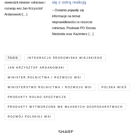
się z ostrą reakcją
stwierdził minister rolnictwa i
rozwoju wsi Jan Krzysztof
– Ostatnio pojawiły się
Ardanowski […]
informacje na temat
nieprawidłowości w resorcie
rolnictwa. Posłowie PO Dorota
Niedziela oraz Kazimierz […]
TAGS
INTEGRACJA ŚRODOWISKA WIEJSKIEGO
JAN KRZYSZTOF ARDANOWSKI
MINISTER ROLNICTWA I ROZWOJU WSI
MINISTERSTWO ROLNICTWA I ROZWOJU WSI
POLSKA WIEŚ
PRODUKTY ROLNO-SPOŻYWCZE
PRODUKTY WYTWORZONE WE WŁASNYCH GOSPODARSTWACH
ROZWÓJ POLSKIEJ WSI
SHARE: