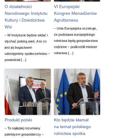
O działalności
VI Europejski
Narodowego Instytutu
Kongres Menadżerów
Kultury i Dziedzictwa
Agrobiznesu
Wsi
– Unia Europejska oczekuje,
że podstawa europejskiego
– W Instytucie będzie widać i
rolnictwa będą gospodarstwa
słychać polską wieś. A to co
rodzinne – podkreślił minister
jest jej bogactwem
rolnictwa […]
udostępnimy społeczeństwu –
powiedział […]
Produkt polski
Kto będzie kłamał
na temat polskiego
– To najlepiej rozumiany
rolnictwa spotka
patriotyzm gospodarczy –