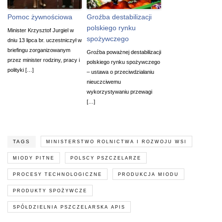
Pomoc żywnościowa
Groźba destabilizacji
polskiego rynku
Minister Krzysztof Jurgiel w
spożywczego
dniu 13 lipca br. uczestniczył w
briefingu zorganizowanym
Groźba poważnej destabilizacji
przez minister rodziny, pracy i
polskiego rynku spożywczego
polityki […]
– ustawa o przeciwdziałaniu
nieuczciwemu
wykorzystywaniu przewagi
[…]
TAGS
MINISTERSTWO ROLNICTWA I ROZWOJU WSI
MIODY PITNE
POLSCY PSZCZELARZE
PROCESY TECHNOLOGICZNE
PRODUKCJA MIODU
PRODUKTY SPOŻYWCZE
SPÓŁDZIELNIA PSZCZELARSKA APIS