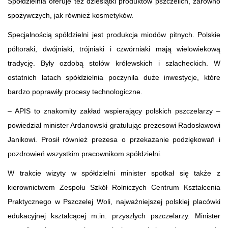
Spółdzielnia oferuje też dziesiątki produktów pszczelich, zarówno
spożywczych, jak również kosmetyków.
Specjalnością spółdzielni jest produkcja miodów pitnych. Polskie
półtoraki, dwójniaki, trójniaki i czwórniaki mają wielowiekową
tradycję. Były ozdobą stołów królewskich i szlacheckich. W
ostatnich latach spółdzielnia poczyniła duże inwestycje, które
bardzo poprawiły procesy technologiczne.
– APIS to znakomity zakład wspierający polskich pszczelarzy –
powiedział minister Ardanowski gratulując prezesowi Radosławowi
Janikowi. Prosił również prezesa o przekazanie podziękowań i
pozdrowień wszystkim pracownikom spółdzielni.
W trakcie wizyty w spółdzielni minister spotkał się także z
kierownictwem Zespołu Szkół Rolniczych Centrum Kształcenia
Praktycznego w Pszczelej Woli, najważniejszej polskiej placówki
edukacyjnej kształcącej m.in. przyszłych pszczelarzy. Minister