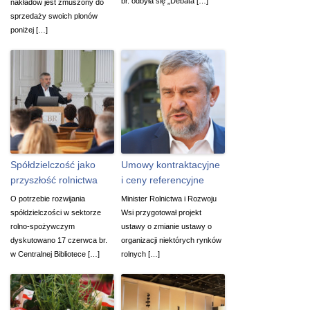
br. odbyła się „Debata […]
nakładów jest zmuszony do
sprzedaży swoich plonów
poniżej […]
Spółdzielczość jako
Umowy kontraktacyjne
przyszłość rolnictwa
i ceny referencyjne
O potrzebie rozwijania
Minister Rolnictwa i Rozwoju
spółdzielczości w sektorze
Wsi przygotował projekt
rolno-spożywczym
ustawy o zmianie ustawy o
dyskutowano 17 czerwca br.
organizacji niektórych rynków
w Centralnej Bibliotece […]
rolnych […]